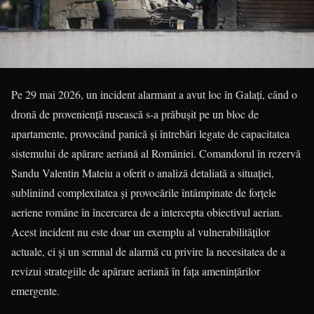
Pe 29 mai 2026, un incident alarmant a avut loc în Galați, când o
dronă de proveniență rusească s-a prăbușit pe un bloc de
apartamente, provocând panică și întrebări legate de capacitatea
sistemului de apărare aeriană al României. Comandorul în rezervă
Sandu Valentin Mateiu a oferit o analiză detaliată a situației,
subliniind complexitatea și provocările întâmpinate de forțele
aeriene române în încercarea de a intercepta obiectivul aerian.
Acest incident nu este doar un exemplu al vulnerabilităților
actuale, ci și un semnal de alarmă cu privire la necesitatea de a
revizui strategiile de apărare aeriană în fața amenințărilor
emergente.