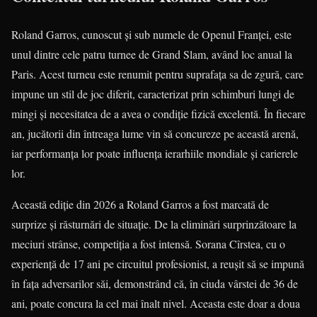
Roland Garros, cunoscut și sub numele de Openul Franței, este
unul dintre cele patru turnee de Grand Slam, având loc anual la
Paris. Acest turneu este renumit pentru suprafața sa de zgură, care
impune un stil de joc diferit, caracterizat prin schimburi lungi de
mingi și necesitatea de a avea o condiție fizică excelentă. În fiecare
an, jucătorii din întreaga lume vin să concureze pe această arenă,
iar performanța lor poate influența ierarhiile mondiale și carierele
lor.
Această ediție din 2026 a Roland Garros a fost marcată de
surprize și răsturnări de situație. De la eliminări surprinzătoare la
meciuri strânse, competiția a fost intensă. Sorana Cîrstea, cu o
experiență de 17 ani pe circuitul profesionist, a reușit să se impună
în fața adversarilor săi, demonstrând că, în ciuda vârstei de 36 de
ani, poate concura la cel mai înalt nivel. Aceasta este doar a doua