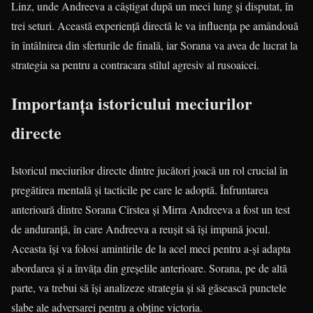
Linz, unde Andreeva a câștigat după un meci lung și disputat, în
trei seturi. Această experiență directă le va influența pe amândouă
în întâlnirea din sferturile de finală, iar Sorana va avea de lucrat la
strategia sa pentru a contracara stilul agresiv al rusoaicei.
Importanța istoricului meciurilor
directe
Istoricul meciurilor directe dintre jucători joacă un rol crucial în
pregătirea mentală și tacticile pe care le adoptă. Înfruntarea
anterioară dintre Sorana Cîrstea și Mirra Andreeva a fost un test
de anduranță, în care Andreeva a reușit să își impună jocul.
Aceasta își va folosi amintirile de la acel meci pentru a-și adapta
abordarea și a învăța din greșelile anterioare. Sorana, pe de altă
parte, va trebui să își analizeze strategia și să găsească punctele
slabe ale adversarei pentru a obține victoria.