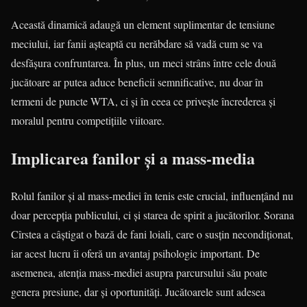
Această dinamică adaugă un element suplimentar de tensiune
meciului, iar fanii așteaptă cu nerăbdare să vadă cum se va
desfășura confruntarea. În plus, un meci strâns între cele două
jucătoare ar putea aduce beneficii semnificative, nu doar în
termeni de puncte WTA, ci și în ceea ce privește încrederea și
moralul pentru competițiile viitoare.
Implicarea fanilor și a mass-media
Rolul fanilor și al mass-mediei în tenis este crucial, influențând nu
doar percepția publicului, ci și starea de spirit a jucătorilor. Sorana
Cîrstea a câștigat o bază de fani loiali, care o susțin necondiționat,
iar acest lucru îi oferă un avantaj psihologic important. De
asemenea, atenția mass-mediei asupra parcursului său poate
genera presiune, dar și oportunități. Jucătoarele sunt adesea