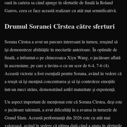
oară în cariera sa când ajunge în sferturile de finală la Roland
Garros, ceea ce face această realizare cu atât mai semnificativă.
Drumul Soranei Cîrstea către sferturi
Sorana Cîrstea a avut un parcurs interesant în turneu, reușind să
își demonstreze abilitățile în meciurile anterioare. În optimile de
finală, a înfruntat-o pe chinezoaica Xiyu Wang, o jucătoare aflată
în ascensiune, pe care a învins-o cu un scor de 6-4, 7-6 (4).
Această victorie a fost esențială pentru Sorana, având în vedere că
a reușit să își mențină concentrarea și să își controleze emoțiile
într-un meci strâns, demonstrând astfel maturitate și experiență.
Un aspect important de menționat este că Sorana Cîrstea, deși este
o jucătoare talentată, a avut dificultăți în a avansa în turneele de
Grand Slam. Această performanță din 2026 este cu atât mai
valoroasă, având în vedere că ultima dată când a ajuns în sferturile