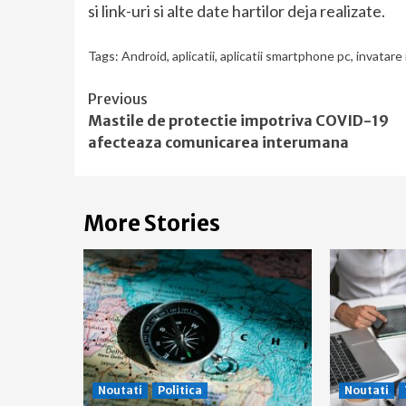
si link-uri si alte date hartilor deja realizate.
Tags:
Android
,
aplicatii
,
aplicatii smartphone pc
,
invatare 
Continue
Previous
Mastile de protectie impotriva COVID-19
Reading
afecteaza comunicarea interumana
More Stories
Noutati
Politica
Noutati