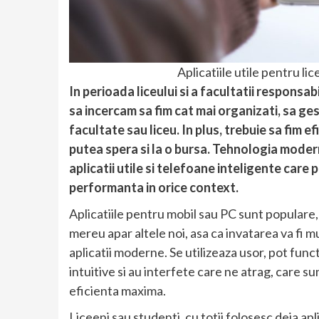
Aplicatiile utile pentru lic
In perioada liceului si a facultatii respons
sa incercam sa fim cat mai organizati, sa g
facultate sau liceu. In plus, trebuie sa fim e
putea spera si la o bursa. Tehnologia modern
aplicatii utile si telefoane inteligente car
performanta in orice context.
Aplicatiile pentru mobil sau PC sunt populare, 
mereu apar altele noi, asa ca invatarea va fi m
aplicatii moderne. Se utilizeaza usor, pot fun
intuitive si au interfete care ne atrag, care s
eficienta maxima.
Liceeni sau studenti, cu totii folosesc deja apl