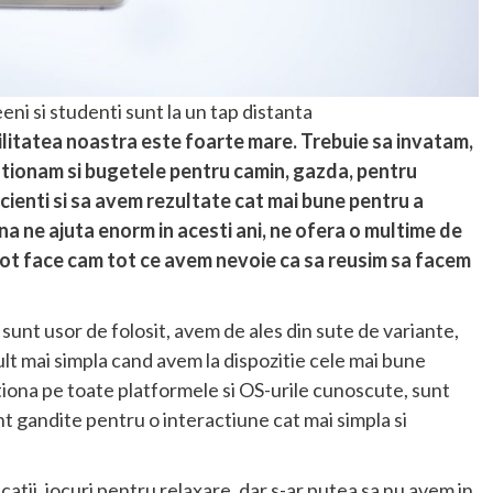
eeni si studenti sunt la un tap distanta
abilitatea noastra este foarte mare. Trebuie sa invatam,
estionam si bugetele pentru camin, gazda, pentru
ficienti si sa avem rezultate cat mai bune pentru a
a ne ajuta enorm in acesti ani, ne ofera o multime de
e pot face cam tot ce avem nevoie ca sa reusim sa facem
sunt usor de folosit, avem de ales din sute de variante,
ult mai simpla cand avem la dispozitie cele mai bune
ctiona pe toate platformele si OS-urile cunoscute, sunt
unt gandite pentru o interactiune cat mai simpla si
icatii, jocuri pentru relaxare, dar s-ar putea sa nu avem in