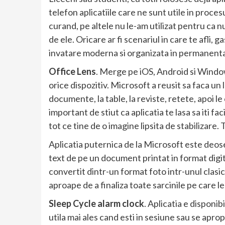
telefon aplicatiile care ne sunt utile in proce
curand, pe altele nu le-am utilizat pentru ca 
de ele. Oricare ar fi scenariul in care te afli, g
invatare moderna si organizata in permanent
Office Lens
. Merge pe iOS, Android si Windows
orice dispozitiv. Microsoft a reusit sa faca un
documente, la table, la reviste, retete, apoi le 
important de stiut ca aplicatia te lasa sa iti 
tot ce tine de o imagine lipsita de stabilizare. 
Aplicatia puternica de la Microsoft este deoseb
text de pe un document printat in format digit
convertit dintr-un format foto intr-unul clasic.
aproape de a finaliza toate sarcinile pe care le-
Sleep Cycle alarm clock
. Aplicatia e disponib
utila mai ales cand esti in sesiune sau se apropi