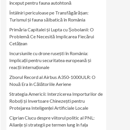
început pentru fauna autohtonă
Întâlniri periculoase pe Transfăgărășan:
Turismul și fauna sălbatică în România
Primăria Capitalei și Lupta cu Șobolanii: O
Problemă Ce Necesită Implicarea Fiecărui
Cetățean
Incursiunile cu drone rusești în România:
Implicații pentru securitatea europeană și
reacții internaționale
Zborul Record al Airbus A350-1000ULR: O
Nouă Era în Călătoriile Aeriene
Strategia Americii: Interzicerea Importurilor de
Roboți și Invertoare Chinezești pentru
Protejarea Inteligenței Artificiale Locale
Ciprian Ciucu despre viitorul politic al PNL:
Alianțe și strategii pe termen lung în fața