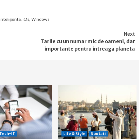
inteligenta
,
iOs
,
Windows
Next
Tarile cu un numar mic de oameni, dar
importante pentru intreaga planeta
Tech-IT
Life & Style
Noutati