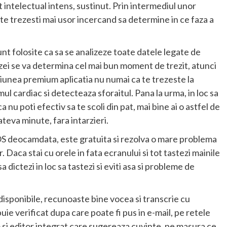
 intelectual intens, sustinut. Prin intermediul unor
a te trezesti mai usor incercand sa determine in ce faza a
nt folosite ca sa se analizeze toate datele legate de
izei se va determina cel mai bun moment de trezit, atunci
ersiunea premium aplicatia nu numai ca te trezeste la
ul cardiac si detecteaza sforaitul. Pana la urma, in loc sa
a nu poti efectiv sa te scoli din pat, mai bine ai o astfel de
cateva minute, fara intarzieri.
iOS deocamdata, este gratuita si rezolva o mare problema
r. Daca stai cu orele in fata ecranului si tot tastezi mainile
dictezi in loc sa tastezi si eviti asa si probleme de
 disponibile, recunoaste bine vocea si transcrie cu
ie verificat dupa care poate fi pus in e-mail, pe retele
em si editor integrat care sugereaza cuvinte, pe masura ce