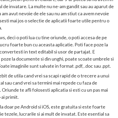
sul de invatare. La multe nu ne-am gandit sau au aparut de
nu am avut nevoie de ele sau nu am stiut ca avem nevoie
asesti mai jos o selectie de aplicatii foarte utile pentru o
a.
, deci o poti lua cu tine oriunde, o poti accesa de pe
 lucru foarte bun cu aceasta aplicatie. Poti face poze la
convertesti in text editabil si usor de partajat. E
faci poze la documente si din unghi, poate scoate umbrele si
Toate imaginile sunt salvate in format .pdf, .doc sau .ppt.
it de utila cand vrei sa scapi rapid de o trecere a unui
al sau cand vrei sa termini mai repede cu faza de
 Oriunde te afli folosesti aplicatia si esti cu un pas mai
ai primit.
ila doar pe Android si iOS, este gratuita si este foarte
e tezele, lucrarile si ai mult de invatat. Este esential sa