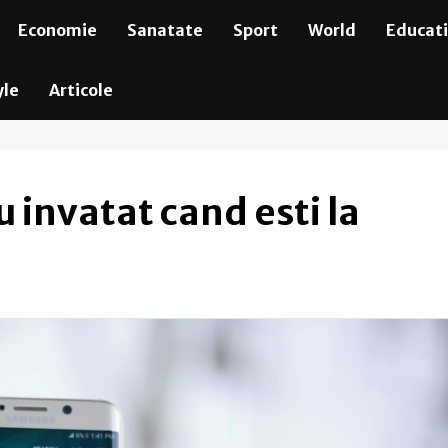
Economie
Sanatate
Sport
World
Educat
yle
Articole
u invatat cand esti la