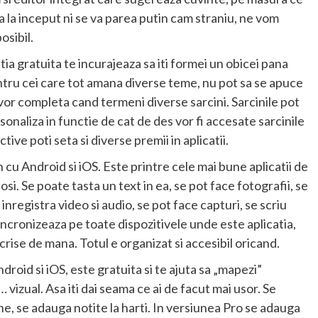
a la inceput ni se va parea putin cam straniu, ne vom
osibil.
tia gratuita te incurajeaza sa iti formei un obicei pana
pentru cei care tot amana diverse teme, nu pot sa se apuce
e vor completa cand termeni diverse sarcini. Sarcinile pot
sonaliza in functie de cat de des vor fi accesate sarcinile
tive poti seta si diverse premii in aplicatii.
n cu Android si iOS. Este printre cele mai bune aplicatii de
losi. Se poate tasta un text in ea, se pot face fotografii, se
 inregistra video si audio, se pot face capturi, se scriu
ncronizeaza pe toate dispozitivele unde este aplicatia,
crise de mana. Totul e organizat si accesibil oricand.
ndroid si iOS, este gratuita si te ajuta sa „mapezi”
 vizual. Asa iti dai seama ce ai de facut mai usor. Se
ne, se adauga notite la harti. In versiunea Pro se adauga