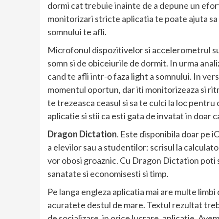
dormi cat trebuie inainte de a depune un efort
monitorizari stricte aplicatia te poate ajuta s
somnului te afli.
Microfonul dispozitivelor si accelerometrul su
somn si de obiceiurile de dormit. In urma anal
cand te afli intr-o faza light a somnului. In v
momentul oportun, dar iti monitorizeaza si ritm
te trezeasca ceasul si sa te culci la loc pentru c
aplicatie si stii ca esti gata de invatat in doar 
Dragon Dictation
. Este disponibila doar pe 
a elevilor sau a studentilor: scrisul la calculato
vor obosi groaznic. Cu Dragon Dictation poti sa 
sanatate si economisesti si timp.
Pe langa engleza aplicatia mai are multe limbi
acuratete destul de mare. Textul rezultat trebu
de socializare, in orice lucrare, aplicatie. Av