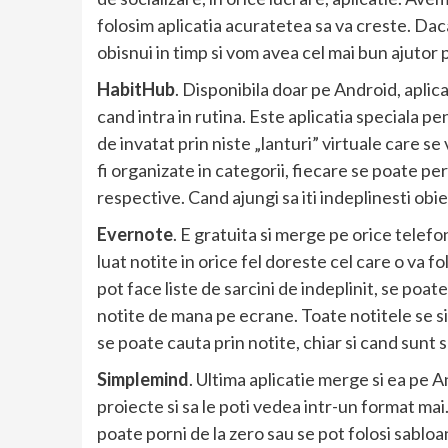
folosim aplicatia acuratetea sa va creste. Dac
obisnui in timp si vom avea cel mai bun ajutor p
HabitHub
. Disponibila doar pe Android, aplica
cand intra in rutina. Este aplicatia speciala 
de invatat prin niste „lanturi” virtuale care s
fi organizate in categorii, fiecare se poate per
respective. Cand ajungi sa iti indeplinesti obiec
Evernote
. E gratuita si merge pe orice telefo
luat notite in orice fel doreste cel care o va fo
pot face liste de sarcini de indeplinit, se poate
notite de mana pe ecrane. Toate notitele se si
se poate cauta prin notite, chiar si cand sunt s
Simplemind
. Ultima aplicatie merge si ea pe A
proiecte si sa le poti vedea intr-un format mai…
poate porni de la zero sau se pot folosi sabloa