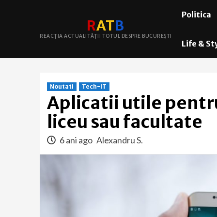
Skip
Politica
to
R
A
T
B
content
REACȚIA ACTUALITĂȚII TOTUL DESPRE BUCUREȘTI
Life & St
Noutati
Tech-IT
Aplicatii utile pentr
liceu sau facultate
6 ani ago
Alexandru S.