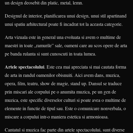
un design deosebit din platic, metal, lemn.
Designul de interior, planificarea unui design, unui stil apartinand
unui spatiu arhitectural poate fi incadrat tot la aceasta categorie.
Arta vizuala este in general una evoluata si avem o multime de
maestri in toate „ramurile” sale, oameni care au scos opere de arta
pe banda rulanta si sunt cunoscuti in toata lumea.
Artele spectacolului
. Este cea mai apreciata si mai cautata forma
de arta in randul oamenilor obisnuiti. Aici avem dans, muzica,
opera, film, teatru, show de magie, stand up. Dansul se traduce
prin miscari ale corpului pe o anumita muzica, pe un gen de
muzica, este specific diverselor culturi si poate avea o multime de
elemente in functie de tipul sau. Este o comunicare nonverbala, o
miscare a corpului intr-o maniera estetica si armonioasa.
Cantatul si muzica fac parte din artele spectacolului, sunt diverse