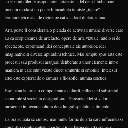
au viziuni diferite asupra artei, arta este la fel de schimbatoare
precum moda si nu poate fi incadrata in niste „tipare”
terminologice atat de rigide pe cat s-a dorit dintotdeauna.
Arta poate fi considerata o pleiada de activitati umane diverse care
au ca scop crearea de artefacte, opere de arta vizuale, audio si de
spectacole, exprimand idei conceptuale ale autorilor, idei
imaginative si diverse aptitudini tehnice. Mai simplu spus arta este
procesul sau produsul aranjarii deliberate a unor elemente intr-o
maniera in care sunt vizate direct simturile si emotiile. Intelesul
artei este explorat de o ramura a filozofiei numita estetica.
Este pana la urma o componenta a culturii, reflectand substratul
economic si social in designul sau. Transmite idei si valori
mostenite in fiecare cultura de-a lungul spatiului si timpului.
La ora actuala se cunosc mai multe forme de arta care influenteaza
emotiile si sentimentele noastre. Orice forma de arta spune o