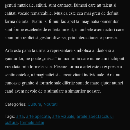
genuri muzicale, stiluri, sunt cantareti faimosi care au talent si
calitati vocale remarcabile. Muzica este cea mai greu de definit
forma de arta. Teatrul si filmul fac apel la imaginatia oamenilor,
sunt forme excelente de entertainment, in ambele avem actori care
spun prin replici si gesturi diverse, prin interactiune, o poveste.
Arta este pana la urma o reprezentare simbolica a ideilor si a
gandurilor, ne poate „misca” in moduri in care nu ne-am inchipuit
vreodata prin formele sale. Fiecare forma a artei este o expresie a
sentimentelor, a imaginatiei si a creativitatii individuale. Arta nu
cunoaste granite si formele sale diferite sunt de mare ajutor atunci
cand avem nevoie de o stimulare a simturilor noastre.
Categories:
Cultura
,
Noutati
Tags:
arta
,
arte aplicate
,
arte vizuale
,
artele spectacolului
,
cultura
,
formele artei