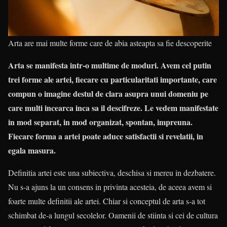
Arta are mai multe forme care de abia asteapta sa fie descoperite
Arta se manifesta intr-o multime de moduri. Avem cel putin
trei forme ale artei, fiecare cu particularitati importante, care
compun o imagine destul de clara asupra unui domeniu pe
care multi incearca inca sa il descifreze. Le vedem manifestate
in mod separat, in mod organizat, spontan, impreuna.
Fiecare forma a artei poate aduce satisfactii si revelatii, in
egala masura.
Definitia artei este una subiectiva, deschisa si mereu in dezbatere.
Nu s-a ajuns la un consens in privinta acesteia, de aceea avem si
foarte multe definitii ale artei. Chiar si conceptul de arta s-a tot
schimbat de-a lungul secolelor. Oamenii de stiinta si cei de cultura