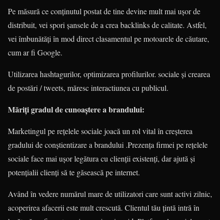
Pe măsură ce conținutul postat de tine devine mult mai ușor de
distribuit, vei spori șansele de a crea backlinks de calitate. Astfel,
vei îmbunătăți în mod direct clasamentul pe motoarele de căutare,
cum ar fi Google.
Utilizarea hashtagurilor, optimizarea profilurilor. sociale și crearea
de postări / tweets, măresc interactiunea cu publicul.
Măriți gradul de cunoaștere a brandului:
Marketingul pe rețelele sociale joacă un rol vital în creșterea
gradului de conștientizare a brandului .Prezența firmei pe rețelele
sociale face mai ușor legătura cu clienții existenți, dar ajută și
potențialii clienți să te găsească pe internet.
Având în vedere numărul mare de utilizatori care sunt activi zilnic,
acoperirea afacerii este mult crescută. Clientul tău țintă intră în