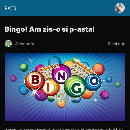
RATB
Bingo! Am zis-o si p-asta!
Alexandra
6 ani ago
Astazi, in centrul tirgului, mare buluceala in jurul unui individ cu