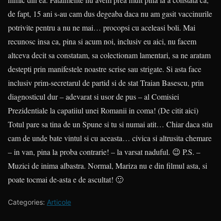
de fapt, 15 ani s-au cam dus degeaba daca nu am gasit vaccinurile
potrivite pentru a nu ne mai… procopsi cu aceleasi boli. Mai
recunosc insa ca, pina si acum noi, inclusiv eu aici, nu facem
altceva decit sa constatam, sa colectionam lamentari, sa ne aratam
destepti prin manifestele noastre scrise sau strigate. Si asta face
inclusiv prim-secretarul de partid si de stat Traian Basescu, prin
diagnosticul dur – adevarat si usor de pus – al Comisiei
Prezidentiale la capatiiul unei Romanii in coma! (De citit aici)
Totul pare sa tina de un Spune si tu si numai atit… Chiar daca stiu
cam de unde bate vintul si cu aceasta… civica si altrusita chemare
– in van, pina la proba contrarie! – la varsat naduful. 😉 P.S. –
Muzici de inima albastra. Normal, Mariza nu e din filmul asta, si
poate tocmai de-asta e de ascultat! 🙂
Categories:
Articole