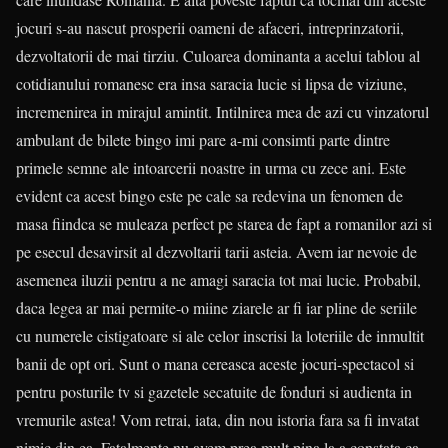
jocuri s-au nascut prosperii oameni de afaceri, intreprinzatorii,
dezvoltatorii de mai tirziu. Culoarea dominanta a acelui tablou al
cotidianului romanesc era insa saracia lucie si lipsa de viziune,
incremenirea in mirajul amintit. Intilnirea mea de azi cu vinzatorul
ambulant de bilete bingo imi pare a-mi consimti parte dintre
primele semne ale intoarcerii noastre in urma cu zece ani. Este
evident ca acest bingo este pe cale sa redevina un fenomen de
masa fiindca se muleaza perfect pe starea de fapt a romanilor azi si
pe esecul desavirsit al dezvoltarii tarii asteia. Avem iar nevoie de
asemenea iluzii pentru a ne amagi saracia tot mai lucie. Probabil,
daca legea ar mai permite-o miine ziarele ar fi iar pline de seriile
cu numerele cistigatoare si ale celor inscrisi la loteriile de inmultit
banii de opt ori. Sunt o mana cereasca aceste jocuri-spectacol si
pentru posturile tv si gazetele secatuite de fonduri si audienta in
vremurile astea! Vom retrai, iata, din nou istoria fara sa fi invatat
nimic din ea. Fatalmente nu avem prea mult pina la a constata ca,