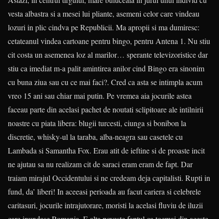
vesta albastra si a mesei lui pliante, asemeni celor care vindeau
lozuri in plic cindva pe Republicii. Ma apropii si ma dumiresc:
cetateanul vindea cartoane pentru bingo, pentru Antena 1. Nu stiu
cit costa un asemenea loz al marilor… sperante televizoristice dar
stiu ca imediat m-a palit amintirea anilor cind Bingo era sinonim
cu buna ziua sau cu ce mai faci?. Cred ca asta se intimpla acum
vreo 15 ani sau chiar mai putin. Pe vremea aia jocurile astea
faceau parte din acelasi pachet de noutati sclipitoare ale intilnirii
noastre cu piata libera: blugii turcesti, ciunga si bonibon la
discretie, whisky-ul la taraba, alba-neagra sau casetele cu
Lambada si Samantha Fox. Erau atit de ieftine si de proaste incit
ne ajutau sa nu realizam cit de saraci eram eram de fapt. Dar
traiam mirajul Occidentului si ne credeam deja capitalisti. Rupti in
fund, da’ liberi! In aceeasi perioada au facut cariera si celebrele
caritasuri, jocurile intrajutorare, moristi la acelasi fluviu de iluzii
care inundase Romania. E alta poveste faptul ca tocmai din aceste