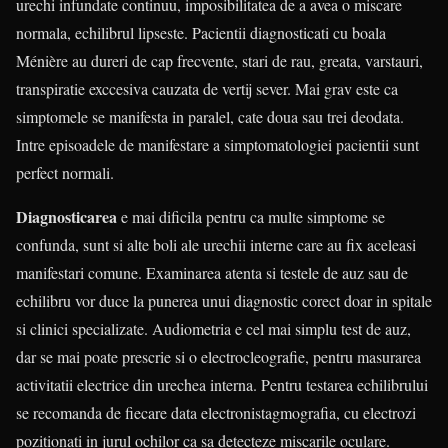
urechi infundate continuu, imposibilitatea de a avea o miscare
normala, echilibrul lipseste. Pacientii diagnosticati cu boala
Ménière au dureri de cap frecvente, stari de rau, greata, varstauri,
transpiratie exccesiva cauzata de vertij sever. Mai grav este ca
simptomele se manifesta in paralel, cate doua sau trei deodata.
Intre episoadele de manifestare a simptomatologiei pacientii sunt
perfect normali.
Diagnosticarea
e mai dificila pentru ca multe simptome se
confunda, sunt si alte boli ale urechii interne care au fix aceleasi
manifestari comune. Examinarea atenta si testele de auz sau de
echilibru vor duce la punerea unui diagnostic corect doar in spitale
si clinici specializate. Audiometria e cel mai simplu test de auz,
dar se mai poate prescrie si o electrocleografie, pentru masurarea
activitatii electrice din urechea interna. Pentru testarea echilibrului
se recomanda de fiecare data electronistagmografia, cu electrozi
pozitionati in jurul ochilor ca sa detecteze miscarile oculare.