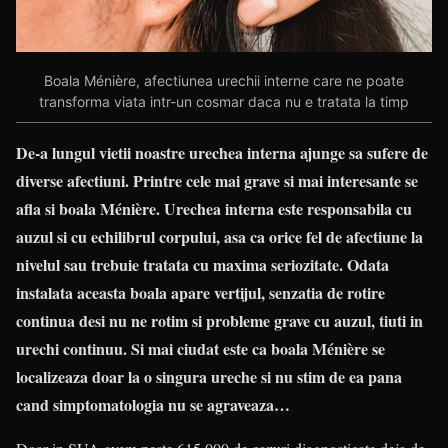
Boala Ménière, afectiunea urechii interne care ne poate
transforma viata intr-un cosmar daca nu e tratata la timp
De-a lungul vietii noastre urechea interna ajunge sa sufere de
diverse afectiuni. Printre cele mai grave si mai interesante se
afla si boala Ménière. Urechea interna este responsabila cu
auzul si cu echilibrul corpului, asa ca orice fel de afectiune la
nivelul sau trebuie tratata cu maxima seriozitate. Odata
instalata aceasta boala apare vertijul, senzatia de rotire
continua desi nu ne rotim si probleme grave cu auzul, tiuti in
urechi continuu. Si mai ciudat este ca boala Ménière se
localizeaza doar la o singura ureche si nu stim de ea pana
cand simptomatologia nu se agraveaza…