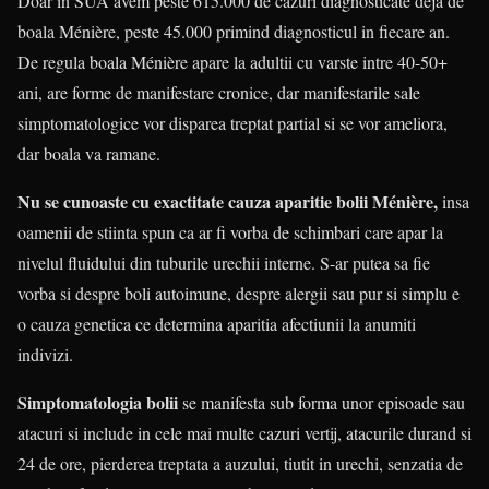
Doar in SUA avem peste 615.000 de cazuri diagnosticate deja de
boala Ménière, peste 45.000 primind diagnosticul in fiecare an.
De regula boala Ménière apare la adultii cu varste intre 40-50+
ani, are forme de manifestare cronice, dar manifestarile sale
simptomatologice vor disparea treptat partial si se vor ameliora,
dar boala va ramane.
Nu se cunoaste cu exactitate cauza aparitie bolii Ménière,
insa
oamenii de stiinta spun ca ar fi vorba de schimbari care apar la
nivelul fluidului din tuburile urechii interne. S-ar putea sa fie
vorba si despre boli autoimune, despre alergii sau pur si simplu e
o cauza genetica ce determina aparitia afectiunii la anumiti
indivizi.
Simptomatologia bolii
se manifesta sub forma unor episoade sau
atacuri si include in cele mai multe cazuri vertij, atacurile durand si
24 de ore, pierderea treptata a auzului, tiutit in urechi, senzatia de