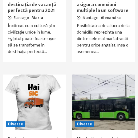
destinația de vacanță
asigura conexiuni
perfectă pentru 2021
multiple la un software
5 ani ago
Maria
6 ani ago
Alexandra
Încărcat cu o cultură și o
Posibilitatea de a lucra de la
civilizație unice în lume,
domiciliu reprezinta una
Egiptul poate foarte ușor
dintre cele mai mari atractii
să se transforme în
pentru orice angajat, insa o
destinația perfectă...
asemenea...
Diverse
Diverse