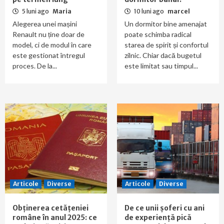
5 luni ago
Maria
10 luni ago
marcel
Alegerea unei mașini
Un dormitor bine amenajat
Renault nu ține doar de
poate schimba radical
model, ci de modul în care
starea de spirit și confortul
este gestionat întregul
zilnic. Chiar dacă bugetul
proces. De la...
este limitat sau timpul...
Articole
Diverse
Articole
Diverse
Obținerea cetățeniei
De ce unii șoferi cu ani
române în anul 2025: ce
de experiență pică