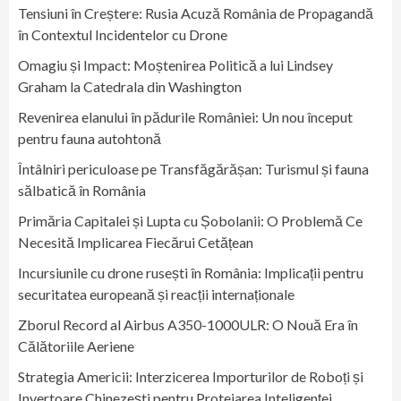
Tensiuni în Creștere: Rusia Acuză România de Propagandă
în Contextul Incidentelor cu Drone
Omagiu și Impact: Moștenirea Politică a lui Lindsey
Graham la Catedrala din Washington
Revenirea elanului în pădurile României: Un nou început
pentru fauna autohtonă
Întâlniri periculoase pe Transfăgărășan: Turismul și fauna
sălbatică în România
Primăria Capitalei și Lupta cu Șobolanii: O Problemă Ce
Necesită Implicarea Fiecărui Cetățean
Incursiunile cu drone rusești în România: Implicații pentru
securitatea europeană și reacții internaționale
Zborul Record al Airbus A350-1000ULR: O Nouă Era în
Călătoriile Aeriene
Strategia Americii: Interzicerea Importurilor de Roboți și
Invertoare Chinezești pentru Protejarea Inteligenței