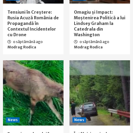
Tensiuni în Creștere:
Omagiu și Impact:
Rusia Acuză România de
Moștenirea Politică a lui
Propagandă în
Lindsey Graham la
Contextul Incidentelor
Catedrala din
cu Drone
Washington
o săptămână ago
o săptămână ago
Modrag Rodica
Modrag Rodica
News
News