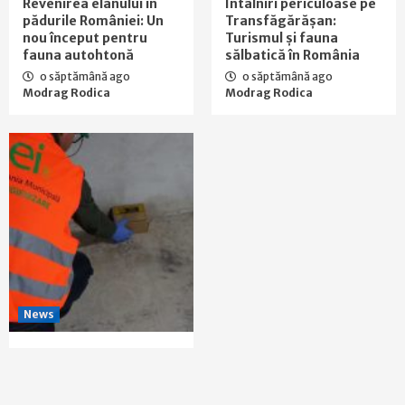
Revenirea elanului în
Întâlniri periculoase pe
pădurile României: Un
Transfăgărășan:
nou început pentru
Turismul și fauna
fauna autohtonă
sălbatică în România
o săptămână ago
o săptămână ago
Modrag Rodica
Modrag Rodica
News
Primăria Capitalei și
Lupta cu Șobolanii: O
Problemă Ce Necesită