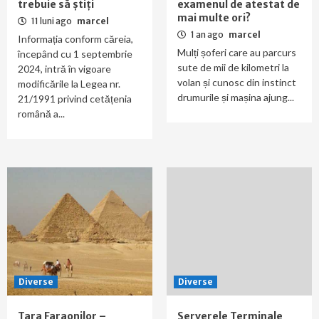
trebuie să știți
examenul de atestat de
mai multe ori?
11 luni ago
marcel
1 an ago
marcel
Informația conform căreia,
Mulți șoferi care au parcurs
începând cu 1 septembrie
sute de mii de kilometri la
2024, intră în vigoare
volan și cunosc din instinct
modificările la Legea nr.
drumurile și mașina ajung...
21/1991 privind cetățenia
română a...
Diverse
Diverse
Tara Faraonilor –
Serverele Terminale