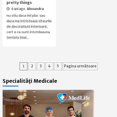
pretty things
6 ani ago
Alexandra
nu stiu daca imi plac sau
daca ma intristeaza siteurile
de decoratiuni interioare.
cert e ca sunt intotdeauna
tentata (mai...
Paginație
1
2
3
4
5
Pagina următoare
articole
Specialități Medicale