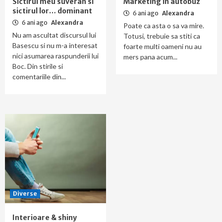
Sictirul meu suveran si
Marketing in autobuz
sictirul lor… dominant
6 ani ago
Alexandra
6 ani ago
Alexandra
Poate ca asta o sa va mire.
Nu am ascultat discursul lui
Totusi, trebuie sa stiti ca
Basescu si nu m-a interesat
foarte multi oameni nu au
nici asumarea raspunderii lui
mers pana acum...
Boc. Din stirile si
comentariile din...
Diverse
Interioare & shiny