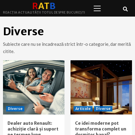
Primary
Skip
R
A
T
B
Menu
to
REACȚIA ACTUALITĂȚII TOTUL DESPRE BUCUREȘTI
content
Diverse
Subiecte care nu se încadrează strict într-o categorie, dar merită
citite.
Diverse
Articole
Diverse
Dealer auto Renault:
Ce idei moderne pot
achiziție clară și suport
transforma complet un
pe termen lung
dormitor banal?