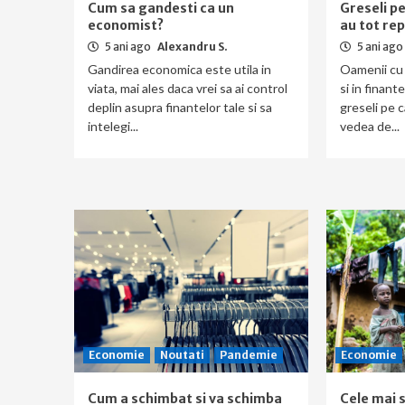
Cum sa gandesti ca un
Greseli pe
economist?
au tot rep
5 ani ago
Alexandru S.
5 ani ago
Gandirea economica este utila in
Oamenii cu
viata, mai ales daca vrei sa ai control
si in finant
deplin asupra finantelor tale si sa
greseli pe c
intelegi...
vedea de...
Economie
Noutati
Pandemie
Economie
Cum a schimbat si va schimba
Cele mai s