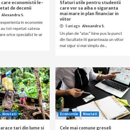
 care economistii le-
Sfaturi utile pentru studentii
etat de decenii
care vor sa aiba o siguranta
mai mare in plan financiar in
Alexandru S.
viitor
 experienta in economie
5 ani ago
Alexandru S.
e au tot repetat cateva
Un plan de "atac" bine pus la punct
are orice specialist le-ar
din facultate iti garanteaza un viitor
mai sigur si mai simplu de...
Noutati
Economie
Noutati
arace tari din lume si
Cele mai comune greseli