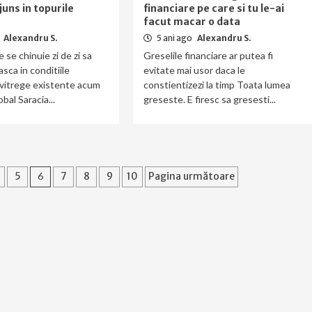
juns in topurile
financiare pe care si tu le-ai
facut macar o data
Alexandru S.
5 ani ago
Alexandru S.
e se chinuie zi de zi sa
Greselile financiare ar putea fi
sca in conditiile
evitate mai usor daca le
vitrege existente acum
constientizezi la timp Toata lumea
lobal Saracia...
greseste. E firesc sa gresesti...
5
6
7
8
9
10
Pagina următoare