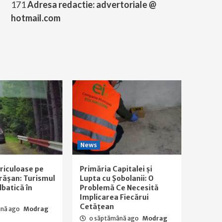
171
Adresa redactie: advertoriale @
hotmail.com
News
ericuloase pe
Primăria Capitalei și
rășan: Turismul
Lupta cu Șobolanii: O
lbatică în
Problemă Ce Necesită
Implicarea Fiecărui
Cetățean
ână ago
Modrag
o săptămână ago
Modrag