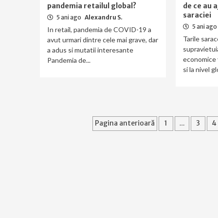
pandemia retailul global?
de ce au a
saraciei
5 ani ago
Alexandru S.
5 ani ago
In retail, pandemia de COVID-19 a
Tarile sarac
avut urmari dintre cele mai grave, dar
supravietuia
a adus si mutatii interesante
economice 
Pandemia de...
si la nivel g
Paginație
Pagina anterioară
1
…
3
4
articole