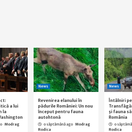
News
News
ct:
Revenirea elanului în
Întâlniri p
ică a lui
pădurile României: Un nou
Transfăgă
 la
început pentru fauna
și fauna să
Washington
autohtonă
România
go
Modrag
o săptămână ago
Modrag
o săptăm
Rodica
Rodica