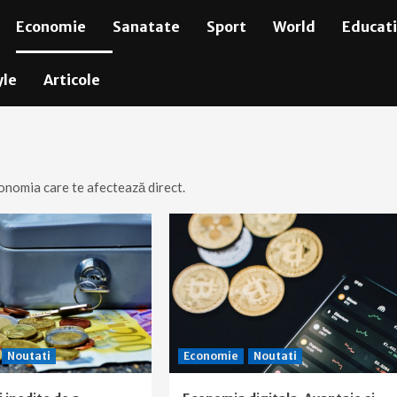
Economie
Sanatate
Sport
World
Educat
yle
Articole
 Economia care te afectează direct.
Noutati
Economie
Noutati