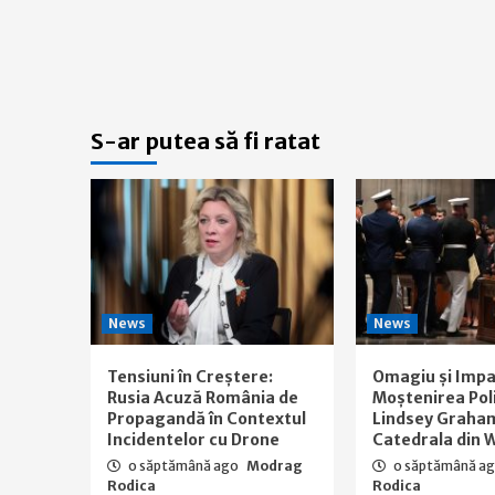
S-ar putea să fi ratat
News
News
Tensiuni în Creștere:
Omagiu și Impa
Rusia Acuză România de
Moștenirea Polit
Propagandă în Contextul
Lindsey Graham
Incidentelor cu Drone
Catedrala din 
o săptămână ago
Modrag
o săptămână a
Rodica
Rodica