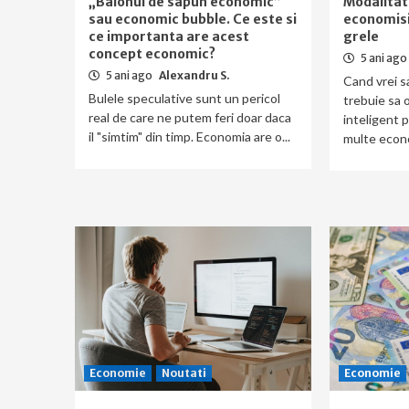
„Balonul de sapun economic”
Modalitati
sau economic bubble. Ce este si
economisi
ce importanta are acest
grele
concept economic?
5 ani ago
5 ani ago
Alexandru S.
Cand vrei s
Bulele speculative sunt un pericol
trebuie sa 
real de care ne putem feri doar daca
inteligent 
il "simtim" din timp. Economia are o...
multe econom
Economie
Noutati
Economie