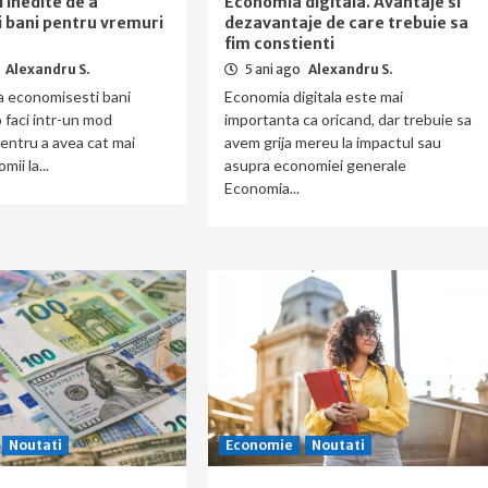
 inedite de a
Economia digitala. Avantaje si
 bani pentru vremuri
dezavantaje de care trebuie sa
fim constienti
Alexandru S.
5 ani ago
Alexandru S.
a economisesti bani
Economia digitala este mai
o faci intr-un mod
importanta ca oricand, dar trebuie sa
pentru a avea cat mai
avem grija mereu la impactul sau
ii la...
asupra economiei generale
Economia...
Noutati
Economie
Noutati