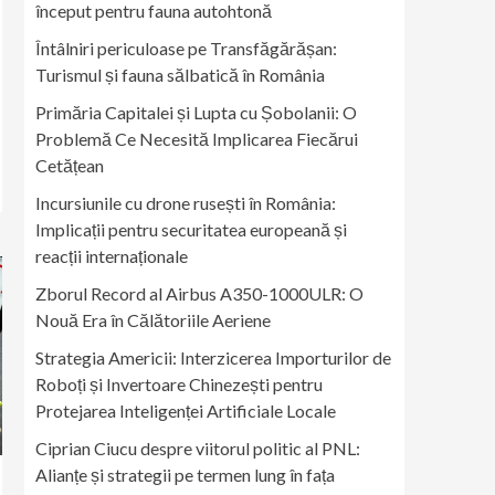
început pentru fauna autohtonă
Întâlniri periculoase pe Transfăgărășan:
Turismul și fauna sălbatică în România
Primăria Capitalei și Lupta cu Șobolanii: O
Problemă Ce Necesită Implicarea Fiecărui
Cetățean
Incursiunile cu drone rusești în România:
Implicații pentru securitatea europeană și
reacții internaționale
Zborul Record al Airbus A350-1000ULR: O
Nouă Era în Călătoriile Aeriene
Strategia Americii: Interzicerea Importurilor de
Roboți și Invertoare Chinezești pentru
Protejarea Inteligenței Artificiale Locale
Ciprian Ciucu despre viitorul politic al PNL:
Alianțe și strategii pe termen lung în fața