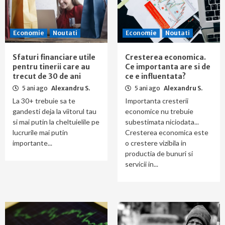
Economie
Noutati
Economie
Noutati
Sfaturi financiare utile
Cresterea economica.
pentru tinerii care au
Ce importanta are si de
trecut de 30 de ani
ce e influentata?
5 ani ago
Alexandru S.
5 ani ago
Alexandru S.
La 30+ trebuie sa te
Importanta cresterii
gandesti deja la viitorul tau
economice nu trebuie
si mai putin la cheltuielile pe
subestimata niciodata...
lucrurile mai putin
Cresterea economica este
importante...
o crestere vizibila in
productia de bunuri si
servicii in...