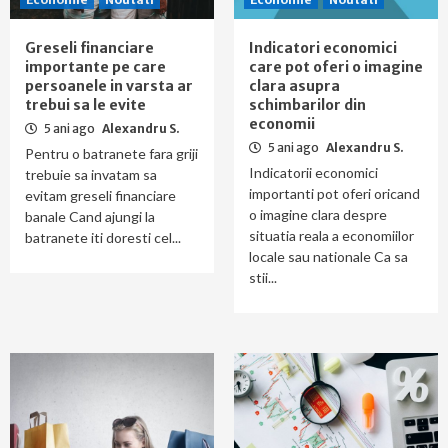
Greseli financiare
Indicatori economici
importante pe care
care pot oferi o imagine
persoanele in varsta ar
clara asupra
trebui sa le evite
schimbarilor din
economii
5 ani ago
Alexandru S.
5 ani ago
Alexandru S.
Pentru o batranete fara griji
Indicatorii economici
trebuie sa invatam sa
importanti pot oferi oricand
evitam greseli financiare
o imagine clara despre
banale Cand ajungi la
situatia reala a economiilor
batranete iti doresti cel...
locale sau nationale Ca sa
stii...