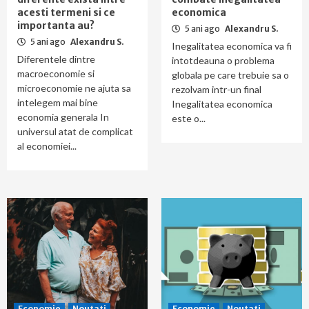
acesti termeni si ce
economica
importanta au?
5 ani ago
Alexandru S.
5 ani ago
Alexandru S.
Inegalitatea economica va fi
Diferentele dintre
intotdeauna o problema
macroeconomie si
globala pe care trebuie sa o
microeconomie ne ajuta sa
rezolvam intr-un final
intelegem mai bine
Inegalitatea economica
economia generala In
este o...
universul atat de complicat
al economiei...
Economie
Noutati
Economie
Noutati