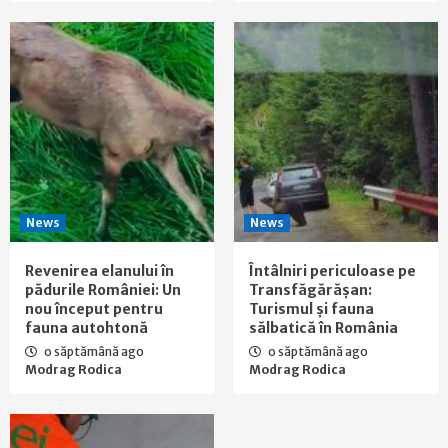
News
News
Revenirea elanului în
Întâlniri periculoase pe
pădurile României: Un
Transfăgărășan:
nou început pentru
Turismul și fauna
fauna autohtonă
sălbatică în România
o săptămână ago
o săptămână ago
Modrag Rodica
Modrag Rodica