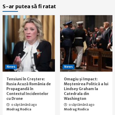
S-ar putea să fi ratat
News
News
Tensiuni în Creștere:
Omagiu și Impact:
Rusia Acuză România de
Moștenirea Politică a lui
Propagandă în
Lindsey Graham la
Contextul Incidentelor
Catedrala din
cu Drone
Washington
o săptămână ago
o săptămână ago
Modrag Rodica
Modrag Rodica