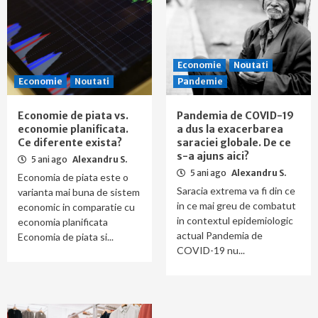
Economie
Noutati
Economie
Noutati
Pandemie
Economie de piata vs.
Pandemia de COVID-19
economie planificata.
a dus la exacerbarea
Ce diferente exista?
saraciei globale. De ce
s-a ajuns aici?
5 ani ago
Alexandru S.
5 ani ago
Alexandru S.
Economia de piata este o
Saracia extrema va fi din ce
varianta mai buna de sistem
in ce mai greu de combatut
economic in comparatie cu
in contextul epidemiologic
economia planificata
actual Pandemia de
Economia de piata si...
COVID-19 nu...