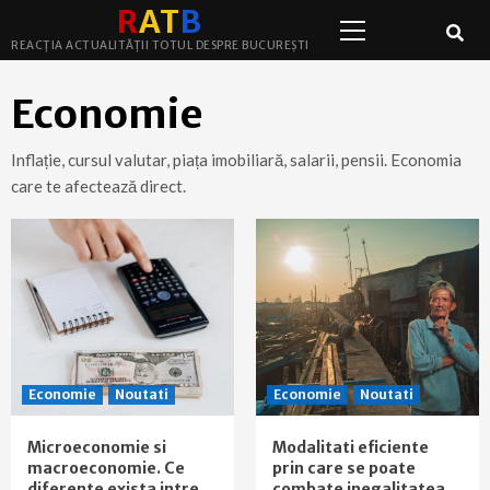
Primary
Skip
R
A
T
B
Menu
to
REACȚIA ACTUALITĂȚII TOTUL DESPRE BUCUREȘTI
content
Economie
Inflație, cursul valutar, piața imobiliară, salarii, pensii. Economia
care te afectează direct.
Economie
Noutati
Economie
Noutati
Microeconomie si
Modalitati eficiente
macroeconomie. Ce
prin care se poate
diferente exista intre
combate inegalitatea