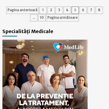
Paginație
Pagina anterioară
1
2
3
4
5
6
7
8
articole
…
10
Pagina următoare
Specialități Medicale