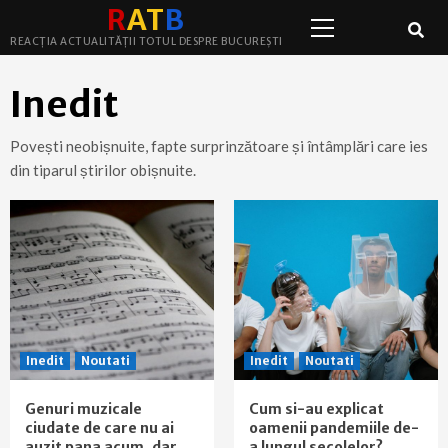
Primary
Skip
R
A
T
B
Menu
to
REACȚIA ACTUALITĂȚII TOTUL DESPRE BUCUREȘTI
content
Inedit
Povești neobișnuite, fapte surprinzătoare și întâmplări care ies
din tiparul știrilor obișnuite.
Inedit
Noutati
Inedit
Noutati
Genuri muzicale
Cum si-au explicat
ciudate de care nu ai
oamenii pandemiile de-
auzit pana acum, dar
a lungul secolelor?