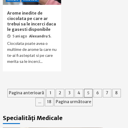
Arome inedite de
ciocolata pe care ar
trebui sa le incerci daca
le gasesti disponibile
5 ani ago
Alexandru S.
Ciocolata poate avea o
multime de arome la care nu
te-ai fi asteptat si pe care
merita sa le incerci...
Paginație
Pagina anterioară
1
2
3
4
5
6
7
8
articole
…
18
Pagina următoare
Specialități Medicale