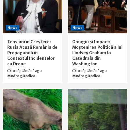
News
News
Tensiuni în Creștere:
Omagiu și Impact:
Rusia Acuză România de
Moștenirea Politică a lui
Propagandă în
Lindsey Graham la
Contextul Incidentelor
Catedrala din
cu Drone
Washington
o săptămână ago
o săptămână ago
Modrag Rodica
Modrag Rodica