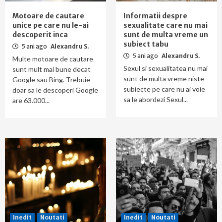
Motoare de cautare
Informatii despre
unice pe care nu le-ai
sexualitate care nu mai
descoperit inca
sunt de multa vreme un
subiect tabu
5 ani ago
Alexandru S.
5 ani ago
Alexandru S.
Multe motoare de cautare
Sexul si sexualitatea nu mai
sunt mult mai bune decat
sunt de multa vreme niste
Google sau Bing. Trebuie
subiecte pe care nu ai voie
doar sa le descoperi Google
sa le abordezi Sexul...
are 63.000...
Inedit
Noutati
Inedit
Noutati