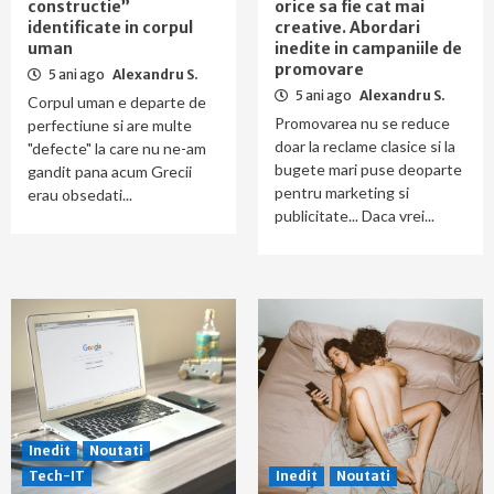
constructie”
orice sa fie cat mai
identificate in corpul
creative. Abordari
uman
inedite in campaniile de
promovare
5 ani ago
Alexandru S.
5 ani ago
Alexandru S.
Corpul uman e departe de
Promovarea nu se reduce
perfectiune si are multe
doar la reclame clasice si la
"defecte" la care nu ne-am
bugete mari puse deoparte
gandit pana acum Grecii
pentru marketing si
erau obsedati...
publicitate... Daca vrei...
Inedit
Noutati
Tech-IT
Inedit
Noutati