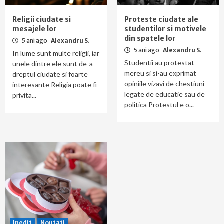
Religii ciudate si
Proteste ciudate ale
mesajele lor
studentilor si motivele
din spatele lor
5 ani ago
Alexandru S.
5 ani ago
Alexandru S.
In lume sunt multe religii, iar
Studentii au protestat
unele dintre ele sunt de-a
mereu si si-au exprimat
dreptul ciudate si foarte
opiniile vizavi de chestiuni
interesante Religia poate fi
legate de educatie sau de
privita...
politica Protestul e o...
Inedit
Noutati