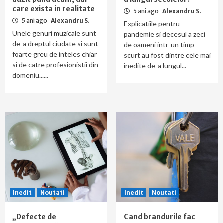
care exista in realitate
5 ani ago
Alexandru S.
5 ani ago
Alexandru S.
Explicatiile pentru
Unele genuri muzicale sunt
pandemie si decesul a zeci
de-a dreptul ciudate si sunt
de oameni intr-un timp
foarte greu de inteles chiar
scurt au fost dintre cele mai
si de catre profesionistii din
inedite de-a lungul...
domeniu......
Inedit
Noutati
Inedit
Noutati
„Defecte de
Cand brandurile fac