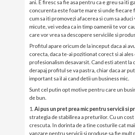
ani. E firesc sa fie asa pentru ca e greu sa iti ga
concurenta este foarte mare si unde fiecare firm
cum sa iti promovezi afacerea si cum sa aduci v
micute, vei vedea ca in timp oamenii te vor cauta
care vor vrea sa descopere serviciile si produ
Profitul apare oricum de la inceput daca ai avu
corecta, daca te-ai pozitionat corect si ai ales
profesionalism desavarsit. Cand esti atent la ce 
derapaj profitul se va pastra, chiar daca ar pute
important sa il ai cand detii un business mic.
Sunt cel putin opt motive pentru care un busin
de bun.
1.
Ai pus un pret prea mic pentru servicii si 
strategia de stabilirea a preturilor. Cu un cost 
crescuta. In dorinta de a tine costurile cat mai
vanzare pentru servicii si produse sa fie mult 