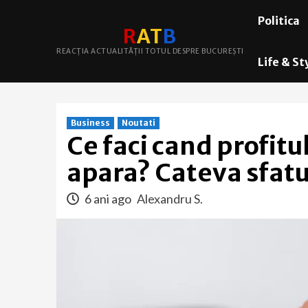
Skip
Politica
to
R
A
T
B
content
REACȚIA ACTUALITĂȚII TOTUL DESPRE BUCUREȘTI
Life & St
Business
Noutati
Ce faci cand profitu
apara? Cateva sfatur
6 ani ago
Alexandru S.