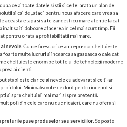
upa ce ai toate datele si stii si ce fel arata un plan de
solutii si cai de „atac” pentru noua afacere care vrea sa
te aceasta etapa si sa te gandesti cu mare atentie la cat
a inalt sa iti doboare afacerea in cel mai scurt timp. Fii
tat pentru o rata a profitabilitatii mai mare.
 ai nevoie
. Cum e firesc orice antreprenor cheltuieste
a foarte multe lucruri si incearca sa gaseasca o cale cat
lume cheltuieste enorm pe tot felul de tehnologii moderne
prea ai clienti.
put stabileste clar ce ai nevoie cu adevarat si ce ti-ar
 profitului. Minimalismul e de dorit pentru inceput si
ti si spre cheltuieli mai mari si spre pretentii.
ult poti din cele care nu duc nicaieri, care nu ofera si
u preturile puse produselor sau serviciilor
. Se poate