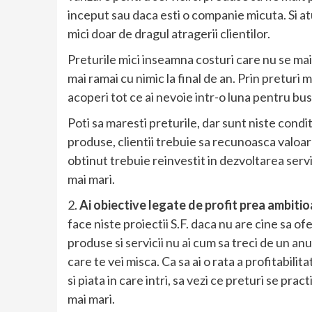
inceput sau daca esti o companie micuta. Si at
mici doar de dragul atragerii clientilor.
Preturile mici inseamna costuri care nu se mai a
mai ramai cu nimic la final de an. Prin preturi 
acoperi tot ce ai nevoie intr-o luna pentru bus
Poti sa maresti preturile, dar sunt niste condit
produse, clientii trebuie sa recunoasca valoar
obtinut trebuie reinvestit in dezvoltarea servic
mai mari.
2.
Ai obiective legate de profit prea ambiti
face niste proiectii S.F. daca nu are cine sa o
produse si servicii nu ai cum sa treci de un anu
care te vei misca. Ca sa ai o rata a profitabilit
si piata in care intri, sa vezi ce preturi se pra
mai mari.