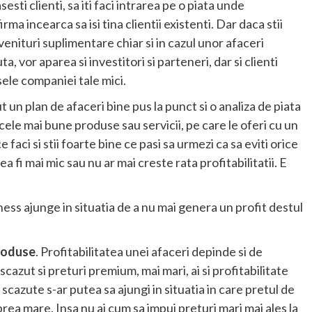
sesti clienti, sa iti faci intrarea pe o piata unde
a incearca sa isi tina clientii existenti. Dar daca stii
enituri suplimentare chiar si in cazul unor afaceri
, vor aparea si investitori si parteneri, dar si clienti
sele companiei tale mici.
t un plan de afaceri bine pus la punct si o analiza de piata
 cele mai bune produse sau servicii, pe care le oferi cu un
faci si stii foarte bine ce pasi sa urmezi ca sa eviti orice
a fi mai mic sau nu ar mai creste rata profitabilitatii. E
ess ajunge in situatia de a nu mai genera un profit destul
produse
. Profitabilitatea unei afaceri depinde si de
scazut si preturi premium, mai mari, ai si profitabilitate
 scazute s-ar putea sa ajungi in situatia in care pretul de
prea mare. Insa nu ai cum sa impui preturi mari mai ales la