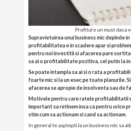
Profitul e un must daca v
Supravietuirea unui business mic depinde in 
profitabilitatea e in scadere apar si probleme
pentru noi investitii si afacerea pare sortita
sa ai o profitabilitate pozitiva, cel putin la i
Se poate intampla sa ai si o rata a profitabili
foarte mic si la un esec pe toate planurile. S
afacerea se apropie de insolventa sau de fa
Motivele pentru care ratele profitabilitatii 
important sa retinem insa ca pentru orice pr
stim cum sa actionam si cand sa actionam.
In general te asptepti la un business mic sa aib