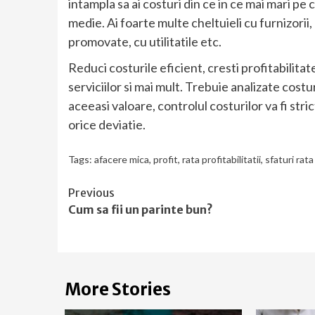
intampla sa ai costuri din ce in ce mai mari pe 
medie. Ai foarte multe cheltuieli cu furnizorii
promovate, cu utilitatile etc.
Reduci costurile eficient, cresti profitabilitat
serviciilor si mai mult. Trebuie analizate cost
aceeasi valoare, controlul costurilor va fi stri
orice deviatie.
Tags:
afacere mica
,
profit
,
rata profitabilitatii
,
sfaturi rata
Continue
Previous
Cum sa fii un parinte bun?
Reading
More Stories