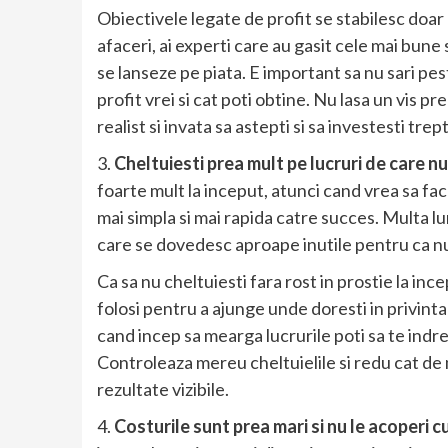
Obiectivele legate de profit se stabilesc doar d
afaceri, ai experti care au gasit cele mai bune 
se lanseze pe piata. E important sa nu sari pes
profit vrei si cat poti obtine. Nu lasa un vis pre
realist si invata sa astepti si sa investesti trep
3.
Cheltuiesti prea mult pe lucruri de care nu
foarte mult la inceput, atunci cand vrea sa fac
mai simpla si mai rapida catre succes. Multa 
care se dovedesc aproape inutile pentru ca nu 
Ca sa nu cheltuiesti fara rost in prostie la ince
folosi pentru a ajunge unde doresti in privinta
cand incep sa mearga lucrurile poti sa te indrep
Controleaza mereu cheltuielile si redu cat de m
rezultate vizibile.
4.
Costurile sunt prea mari si nu le acoperi c