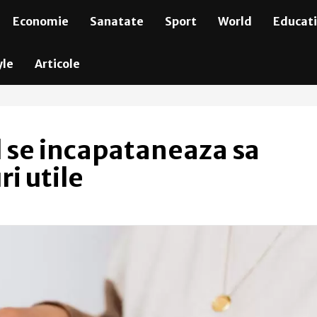
Economie
Sanatate
Sport
World
Educat
yle
Articole
l se incapataneaza sa
i utile