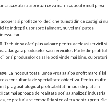
unci accepti sa ai preturi ceva mai mici, poate mult prea
copera si profit zero, deci cheltuiesti din ce castigi si nu
mici te indrepti usor spre faliment, nu vei mai putea
inessul tau.
ii. Trebuie sa oferi plus valoare pentru aceleasi servicii si
ea adaugata produselor sau serviciilor. Parte din profitul
iilor si produselor ca sa le poti vinde mai bine, cu preturi
oase
. La inceput toata lumea vrea sa aiba profit mare si isi
fere o consultanta de specialitate obiectiva. Pentru multe
mit prag psihologic al profitabilitatii impus de piata in
atii cat mai aproape de realitate poti sa analizezi industria
ctica, ce preturi are competitia si ce ofera pentru preturile