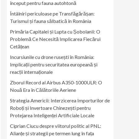
început pentru fauna autohtonă
Întâlniri periculoase pe Transfăgărășan:
Turismul și fauna sălbatică în România
Primăria Capitalei și Lupta cu Șobolanii: O
Problemă Ce Necesită Implicarea Fiecărui
Cetățean
Incursiunile cu drone rusești în România:
Implicații pentru securitatea europeană și
reacții internaționale
Zborul Record al Airbus A350-1000ULR: O
Nouă Era în Călătoriile Aeriene
Strategia Americii: Interzicerea Importurilor de
Roboți și Invertoare Chinezești pentru
Protejarea Inteligenței Artificiale Locale
Ciprian Ciucu despre viitorul politic al PNL:
Alianțe și strategii pe termen lung în fața