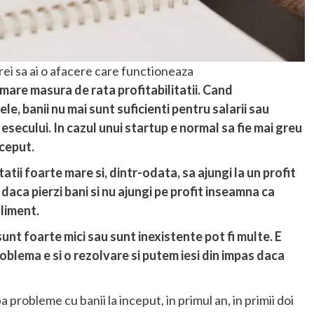
rei sa ai o afacere care functioneaza
mare masura de rata profitabilitatii. Cand
le, banii nu mai sunt suficienti pentru salarii sau
 esecului. In cazul unui startup e normal sa fie mai greu
nceput.
tatii foarte mare si, dintr-odata, sa ajungi la un profit
i daca pierzi bani si nu ajungi pe profit inseamna ca
liment.
sunt foarte mici sau sunt inexistente pot fi multe. E
oblema e si o rezolvare si putem iesi din impas daca
a probleme cu banii la inceput, in primul an, in primii doi