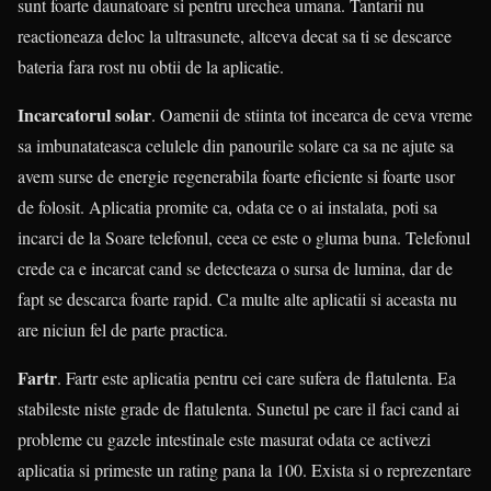
sunt foarte daunatoare si pentru urechea umana. Tantarii nu
reactioneaza deloc la ultrasunete, altceva decat sa ti se descarce
bateria fara rost nu obtii de la aplicatie.
Incarcatorul solar
. Oamenii de stiinta tot incearca de ceva vreme
sa imbunatateasca celulele din panourile solare ca sa ne ajute sa
avem surse de energie regenerabila foarte eficiente si foarte usor
de folosit. Aplicatia promite ca, odata ce o ai instalata, poti sa
incarci de la Soare telefonul, ceea ce este o gluma buna. Telefonul
crede ca e incarcat cand se detecteaza o sursa de lumina, dar de
fapt se descarca foarte rapid. Ca multe alte aplicatii si aceasta nu
are niciun fel de parte practica.
Fartr
. Fartr este aplicatia pentru cei care sufera de flatulenta. Ea
stabileste niste grade de flatulenta. Sunetul pe care il faci cand ai
probleme cu gazele intestinale este masurat odata ce activezi
aplicatia si primeste un rating pana la 100. Exista si o reprezentare