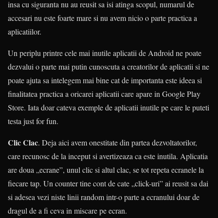
insa cu siguranta nu au reusit sa isi atinga scopul, numarul de
accesari nu este foarte mare si nu avem nicio o parte practica a
aplicatiilor.
Un periplu printre cele mai inutile aplicatii de Android ne poate
dezvalui o parte mai putin cunoscuta a creatorilor de aplicatii si ne
poate ajuta sa intelegem mai bine cat de importanta este ideea si
finalitatea practica a oricarei aplicatii care apare in Google Play
Store. Iata doar cateva exemple de aplicatii inutile pe care le puteti
testa just for fun.
Clic Clac
. Deja aici avem onestitate din partea dezvoltatorilor,
care recunosc de la inceput si avertizeaza ca este inutila. Aplicatia
are doua „ecrane”, unul clic si altul clac, se tot repeta ecranele la
fiecare tap. Un counter tine cont de cate „click-uri” ai reusit sa dai
si adesea vezi niste linii random intr-o parte a ecranului doar de
dragul de a fi ceva in miscare pe ecran.