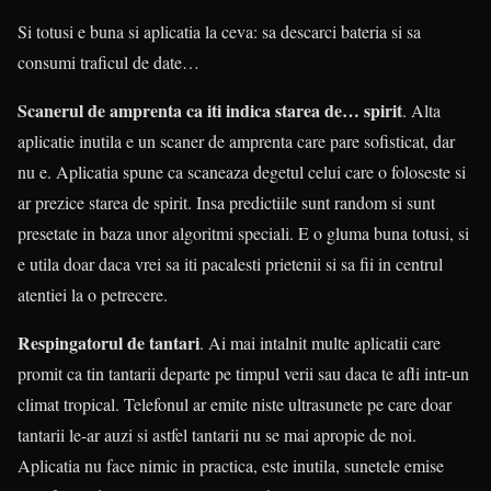
Si totusi e buna si aplicatia la ceva: sa descarci bateria si sa
consumi traficul de date…
Scanerul de amprenta ca iti indica starea de… spirit
. Alta
aplicatie inutila e un scaner de amprenta care pare sofisticat, dar
nu e. Aplicatia spune ca scaneaza degetul celui care o foloseste si
ar prezice starea de spirit. Insa predictiile sunt random si sunt
presetate in baza unor algoritmi speciali. E o gluma buna totusi, si
e utila doar daca vrei sa iti pacalesti prietenii si sa fii in centrul
atentiei la o petrecere.
Respingatorul de tantari
. Ai mai intalnit multe aplicatii care
promit ca tin tantarii departe pe timpul verii sau daca te afli intr-un
climat tropical. Telefonul ar emite niste ultrasunete pe care doar
tantarii le-ar auzi si astfel tantarii nu se mai apropie de noi.
Aplicatia nu face nimic in practica, este inutila, sunetele emise