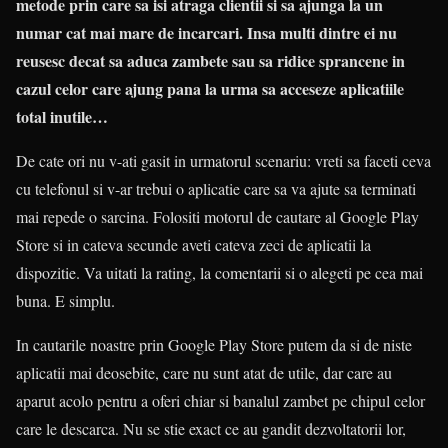
metode prin care sa isi atraga clientii si sa ajunga la un
numar cat mai mare de incarcari. Insa multi dintre ei nu
reusesc decat sa aduca zambete sau sa ridice sprancene in
cazul celor care ajung pana la urma sa acceseze aplicatiile
total inutile…
De cate ori nu v-ati gasit in urmatorul scenariu: vreti sa faceti ceva
cu telefonul si v-ar trebui o aplicatie care sa va ajute sa terminati
mai repede o sarcina. Folositi motorul de cautare al Google Play
Store si in cateva secunde aveti cateva zeci de aplicatii la
dispozitie. Va uitati la rating, la comentarii si o alegeti pe cea mai
buna. E simplu.
In cautarile noastre prin Google Play Store putem da si de niste
aplicatii mai deosebite, care nu sunt atat de utile, dar care au
aparut acolo pentru a oferi chiar si banalul zambet pe chipul celor
care le descarca. Nu se stie exact ce au gandit dezvoltatorii lor,