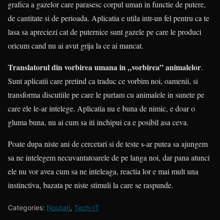
grafica a gazelor care parasesc corpul uman in functie de putere,
de cantitate si de perioada. Aplicatia e utila intr-un fel pentru ca te
lasa sa apreciezi cat de puternice sunt gazele pe care le produci
oricum cand nu ai avut grija la ce ai mancat.
Translatorul din vorbirea umana in „vorbirea” animalelor
.
Sunt aplicatii care pretind ca traduc ce vorbim noi, oamenii, si
transforma discutiile pe care le purtam cu animalele in sunete pe
care ele le-ar intelege. Aplicatia nu e buna de nimic, e doar o
gluma buna, nu ai cum sa iti inchipui ca e posibil asa ceva.
Poate dupa niste ani de cercetari si de teste s-ar putea sa ajungem
sa ne intelegem necuvantatoarele de pe langa noi, dar pana atunci
ele nu vor avea cum sa ne inteleaga, reactia lor e mai mult una
instinctiva, bazata pe niste stimuli la care se raspunde.
Categories:
Noutati
,
Tech-IT