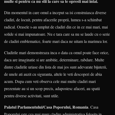
multe si pentru ca nu stii la care sa te opresti mai intai.
Din momentul in care omul a inceput sa isi construiasca diverse
cladiri, de locuit, pentru afacerile proprii, lumea s-a schimbat
radical. Orasele s-au umplut de cladiri din ce in ce mai mari, mai
solide si mai impunatoare. Nu e tara care sa nu se laude cu o serie
de cladiri emblematice, foarte mari daca ne uitam la marimea lor.
Cladirile mari demonstreaza inca o data ca omul poate face orice,
daca are imaginatie si are ambitie, determinare, rabdare. Multe
dintre cladirile uriase din lista de mai jos sunt adevarate bijuterii,
de unele ati auzit cu siguranta, altele le veti descoperi de abia
acum. Dupa cum veti observa cele mai multe cladiri mari
prezentate au si un scop precis, adapostesc afaceri, au spatii
pentru diverse activitati, sunt utile.
Palatul Parlamentului/Casa Poporului, Romania
. Casa
Poporului este cea mai mare cladire administrativa folosita in