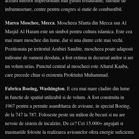
acelasi interior impresionant mai gasim restaurante, saloane de
infrumusetare, centre pentru congres si statie de combustibil.
Marea Moschee, Mecca
. Moscheea Sfanta din Mecca sau Al
Masjid Al Haram este un simbol pentru cultura islamica. Este cea
mai mare moschee din lume, dar si una dintre cele mai vechi.
Pozitionata pe teritoriul Arabiei Saudite, moscheea poate adaposti
milioane de oameni deodata, a fost extinsa in decursul anilor si are
un volum urias. Punctul central al moscheei este Altarul Kaaba,
care precede chiar si existenta Profetului Muhammad.
Fabrica Boeing, Washington
. E cea mai mare cladire din lume
in functie de spatiul utilizabil si de volum. A fost construita in
1967 pentru a permite asamblarea de avioane, in special Boeing,
de la 747 la 787. Foloseste peste un milion de becuri si nu are
nevoie de sistem de incalzire. De ce? Cei 15.000+ angajati si
masinariile folosite la realizarea avioanelor ofera energie suficienta