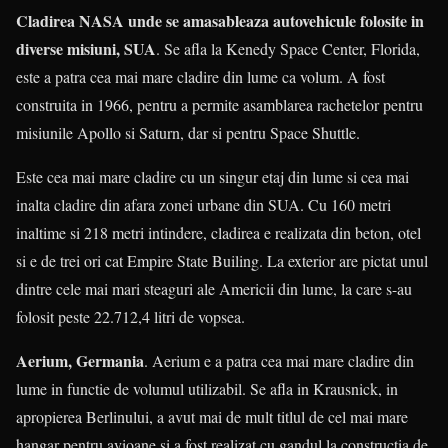
Cladirea NASA unde se amasableaza autovehicule folosite in
diverse misiuni, SUA
. Se afla la Kenedy Space Center, Florida,
este a patra cea mai mare cladire din lume ca volum. A fost
construita in 1966, pentru a permite asamblarea rachetelor pentru
misiunile Apollo si Saturn, dar si pentru Space Shuttle.
Este cea mai mare cladire cu un singur etaj din lume si cea mai
inalta cladire din afara zonei urbane din SUA. Cu 160 metri
inaltime si 218 metri intindere, cladirea e realizata din beton, otel
si e de trei ori cat Empire State Builing. La exterior are pictat unul
dintre cele mai mari steaguri ale Americii din lume, la care s-au
folosit peste 22.712,4 litri de vopsea.
Aerium, Germania
. Aerium e a patra cea mai mare cladire din
lume in functie de volumul utilizabil. Se afla in Krausnick, in
apropierea Berlinului, a avut mai de mult titlul de cel mai mare
hangar pentru avioane si a fost realizat cu gandul la constructia de