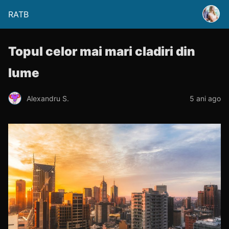
RATB
Topul celor mai mari cladiri din
lume
Alexandru S.
5 ani ago