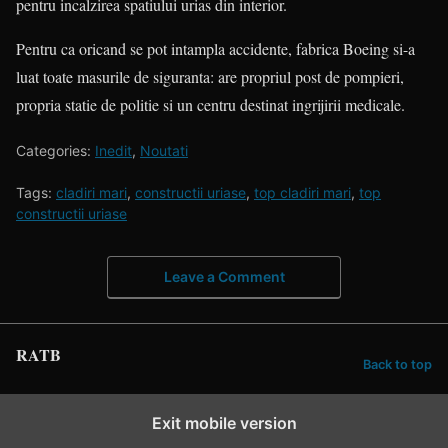
pentru incalzirea spatiului urias din interior.
Pentru ca oricand se pot intampla accidente, fabrica Boeing si-a
luat toate masurile de siguranta: are propriul post de pompieri,
propria statie de politie si un centru destinat ingrijirii medicale.
Categories:
Inedit
,
Noutati
Tags:
cladiri mari
,
constructii uriase
,
top cladiri mari
,
top
constructii uriase
Leave a Comment
RATB
Back to top
Exit mobile version