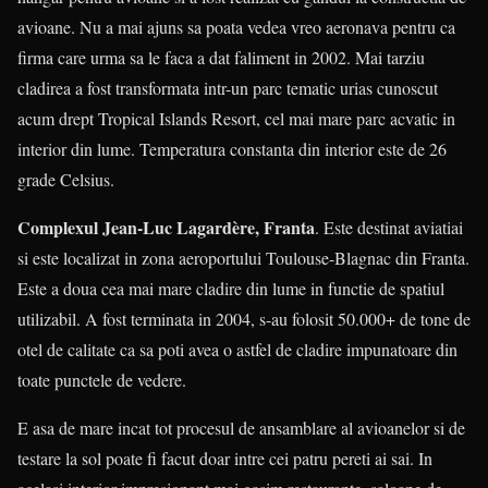
avioane. Nu a mai ajuns sa poata vedea vreo aeronava pentru ca
firma care urma sa le faca a dat faliment in 2002. Mai tarziu
cladirea a fost transformata intr-un parc tematic urias cunoscut
acum drept Tropical Islands Resort, cel mai mare parc acvatic in
interior din lume. Temperatura constanta din interior este de 26
grade Celsius.
Complexul Jean-Luc Lagardère, Franta
. Este destinat aviatiai
si este localizat in zona aeroportului Toulouse-Blagnac din Franta.
Este a doua cea mai mare cladire din lume in functie de spatiul
utilizabil. A fost terminata in 2004, s-au folosit 50.000+ de tone de
otel de calitate ca sa poti avea o astfel de cladire impunatoare din
toate punctele de vedere.
E asa de mare incat tot procesul de ansamblare al avioanelor si de
testare la sol poate fi facut doar intre cei patru pereti ai sai. In