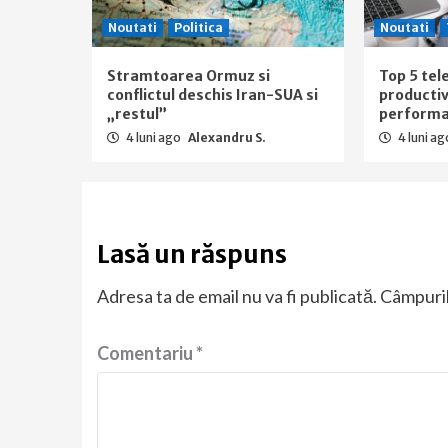
Noutati
Politica
Noutati
Stramtoarea Ormuz si
Top 5 tel
conflictul deschis Iran-SUA si
productiv
„restul”
performan
4 luni ago
Alexandru S.
4 luni a
Lasă un răspuns
Adresa ta de email nu va fi publicată.
Câmpuril
Comentariu
*