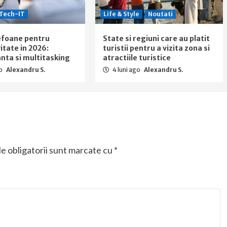
Tech-IT
Life & Style
Noutati
efoane pentru
State si regiuni care au platit
itate in 2026:
turistii pentru a vizita zona si
ta si multitasking
atractiile turistice
go
Alexandru S.
4 luni ago
Alexandru S.
e obligatorii sunt marcate cu
*