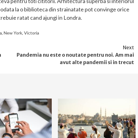
ceva pentru toti cititorii. Arhitectura superba si interiorul
iodata la o biblioteca din strainatate pot convinge orice
 trebuie ratat cand ajungi in Londra.
a
,
New York
,
Victoria
Next
a
Pandemia nu este o noutate pentru noi. Am mai
avut alte pandemii si in trecut