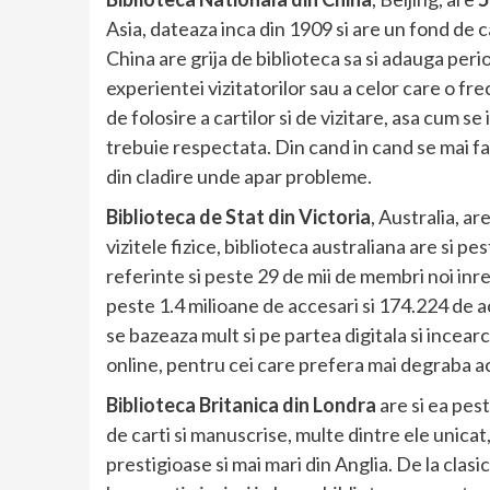
Asia, dateaza inca din 1909 si are un fond de c
China are grija de biblioteca sa si adauga period
experientei vizitatorilor sau a celor care o fre
de folosire a cartilor si de vizitare, asa cum se
trebuie respectata. Din cand in cand se mai fa
din cladire unde apar probleme.
Biblioteca de Stat din Victoria
, Australia, a
vizitele fizice, biblioteca australiana are si pe
referinte si peste 29 de mii de membri noi inre
peste 1.4 milioane de accesari si 174.224 de ac
se bazeaza mult si pe partea digitala si incear
online, pentru cei care prefera mai degraba a
Biblioteca Britanica din Londra
are si ea pes
de carti si manuscrise, multe dintre ele unica
prestigioase si mai mari din Anglia. De la clasi