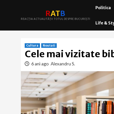
Skip
Politica
to
R
A
T
B
content
REACȚIA ACTUALITĂȚII TOTUL DESPRE BUCUREȘTI
Life & St
Cultura
Noutati
Cele mai vizitate bi
6 ani ago
Alexandru S.