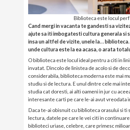
Biblioteca este locul perf
Cand mergi in vacanta te gandesti sa vizite
ajute sa iti imbogatesti cultura generala si s
insa un altfel de vizite, unele la… biblioteca.
unde cultura este la ea acasa, o arata totalul
O biblioteca este locul ideal pentru a citi in 
invatat. Dincolo de linistea de acolo si de dec
considerabila, biblioteca moderna este mai mu
studiu si de lectura. E unul dintre cele mai inter
studia cat doresti, ai alti oameni in jur cu aceea
interesante carti pe care le-ai avut vreodata 
Daca te-ai obisnuit cu biblioteca orasului si ti
lectura, datele pe care le vei citi in continua
biblioteci uriase, celebre, care primesc milioan