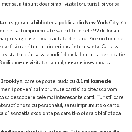
ensa, altii sunt doar simpli vizitatori, turisti si vor sa
afla cu siguranta
biblioteca publica din New York City
. Cu
ne de carti imprumutate sau citite in cele 92 de locatii,
ai prestigioase si mai cautate din lume. Are un fond de
 carti si o arhitectura interioara interesanta. Ca sa va
easta trebuie sa va ganditi doar la faptul ca per locatie
 milioane de vizitatori anual, ceea ce inseamna ca
n
Brooklyn
, care se poate lauda cu
8.1 milioane de
 oamenii pot veni sa imprumute carti si sa citeasca vom
 sa descopere cele mai interesante carti. Turistii care
 interactioneze cu personalul, sa nu imprumute o carte,
ald” senzatia excelenta pe care ti-o ofera o biblioteca
.6 milioane de vizitatori
pe an. Este cea mai mare din