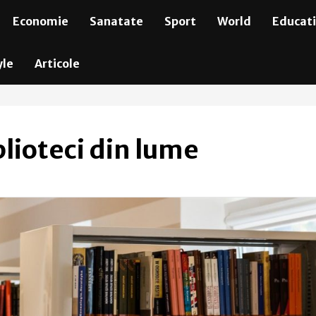
Economie
Sanatate
Sport
World
Educat
yle
Articole
blioteci din lume