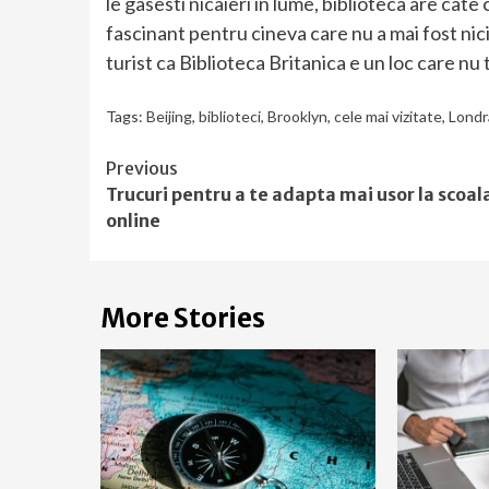
le gasesti nicaieri in lume, biblioteca are cate 
fascinant pentru cineva care nu a mai fost nic
turist ca Biblioteca Britanica e un loc care nu
Tags:
Beijing
,
biblioteci
,
Brooklyn
,
cele mai vizitate
,
Londr
Continue
Previous
Trucuri pentru a te adapta mai usor la scoal
Reading
online
More Stories