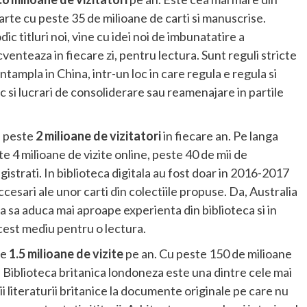
arte cu peste 35 de milioane de carti si manuscrise.
ic titluri noi, vine cu idei noi de imbunatatire a
cventeaza in fiecare zi, pentru lectura. Sunt reguli stricte
 intampla in China, intr-un loc in care regula e regula si
c si lucrari de consoliderare sau reamenajare in partile
re peste
2 milioane de vizitatori
in fiecare an. Pe langa
ste 4 milioane de vizite online, peste 40 de mii de
gistrati. In biblioteca digitala au fost doar in 2016-2017
cesari ale unor carti din colectiile propuse. Da, Australia
ca sa aduca mai aproape experienta din biblioteca si in
cest mediu pentru o lectura.
te
1.5 milioane de vizite
pe an. Cu peste 150 de milioane
t, Biblioteca britanica londoneza este una dintre cele mai
cii literaturii britanice la documente originale pe care nu