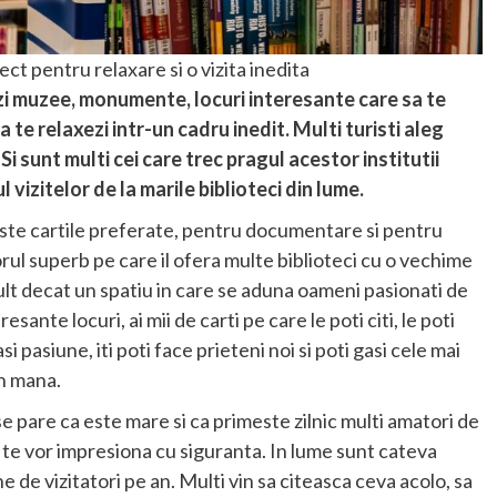
ect pentru relaxare si o vizita inedita
zi muzee, monumente, locuri interesante care sa te
a te relaxezi intr-un cadru inedit. Multi turisti aleg
 Si sunt multi cei care trec pragul acestor institutii
 vizitelor de la marile biblioteci din lume.
liniste cartile preferate, pentru documentare si pentru
orul superb pe care il ofera multe biblioteci cu o vechime
lt decat un spatiu in care se aduna oameni pasionati de
esante locuri, ai mii de carti pe care le poti citi, le poti
si pasiune, iti poti face prieteni noi si poti gasi cele mai
in mana.
 se pare ca este mare si ca primeste zilnic multi amatori de
re te vor impresiona cu siguranta. In lume sunt cateva
e de vizitatori pe an. Multi vin sa citeasca ceva acolo, sa