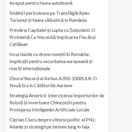
început pentru fauna autohtonă
Întâlniri periculoase pe Transfăgărășan:
Turismul și fauna sălbatică în România
Primăria Capitalei și Lupta cu Șobolanii: O
Problemă Ce Necesită Implicarea Fiecărui
Cetățean
Incursiunile cu drone rusești în România:
Implicații pentru securitatea europeană și
reacții internaționale
Zborul Record al Airbus A350-1000ULR: O
Nouă Era în Călătoriile Aeriene
Strategia Americii: Interzicerea Importurilor de
Roboți și Invertoare Chinezești pentru
Protejarea Inteligenței Artificiale Locale
Ciprian Ciucu despre viitorul politic al PNL:
Alianțe și strategii pe termen lung în fața