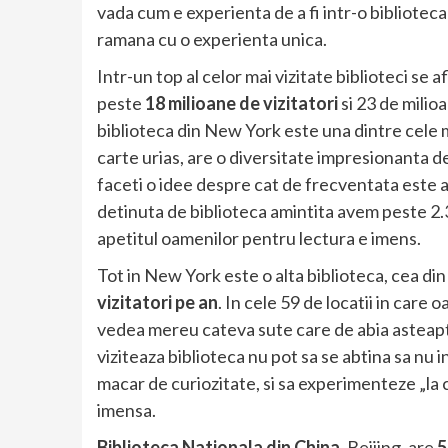
vada cum e experienta de a fi intr-o biblioteca im
ramana cu o experienta unica.
Intr-un top al celor mai vizitate biblioteci se 
peste
18 milioane de vizitatori
si 23 de milioa
biblioteca din New York este una dintre cele m
carte urias, are o diversitate impresionanta de
faceti o idee despre cat de frecventata este ac
detinuta de biblioteca amintita avem peste 2.3
apetitul oamenilor pentru lectura e imens.
Tot in New York este o alta biblioteca, cea di
vizitatori pe an
. In cele 59 de locatii in care
vedea mereu cateva sute care de abia asteapta
viziteaza biblioteca nu pot sa se abtina sa nu
macar de curiozitate, si sa experimenteze „la c
imensa.
Biblioteca Nationala din China
, Beijing, are
5