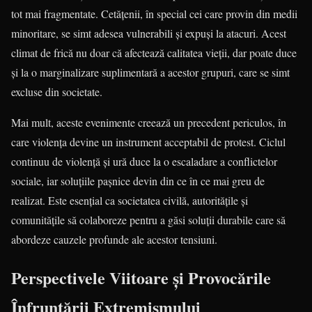
tot mai fragmentate. Cetățenii, în special cei care provin din medii
minoritare, se simt adesea vulnerabili și expuși la atacuri. Acest
climat de frică nu doar că afectează calitatea vieții, dar poate duce
și la o marginalizare suplimentară a acestor grupuri, care se simt
excluse din societate.
Mai mult, aceste evenimente creează un precedent periculos, în
care violența devine un instrument acceptabil de protest. Ciclul
continuu de violență și ură duce la o escaladare a conflictelor
sociale, iar soluțiile pașnice devin din ce în ce mai greu de
realizat. Este esențial ca societatea civilă, autoritățile și
comunitățile să colaboreze pentru a găsi soluții durabile care să
abordeze cauzele profunde ale acestor tensiuni.
Perspectivele Viitoare și Provocările
Înfruntării Extremismului