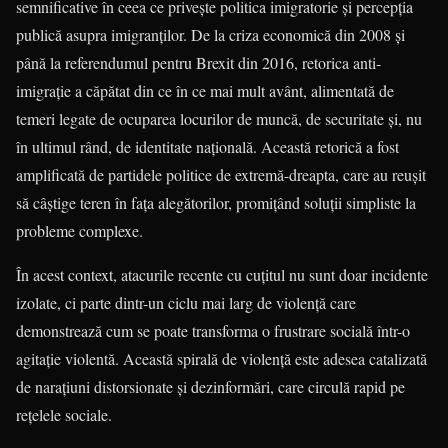
semnificative în ceea ce privește politica imigratorie și percepția
publică asupra imigranților. De la criza economică din 2008 și
până la referendumul pentru Brexit din 2016, retorica anti-
imigrație a căpătat din ce în ce mai mult avânt, alimentată de
temeri legate de ocuparea locurilor de muncă, de securitate și, nu
în ultimul rând, de identitate națională. Această retorică a fost
amplificată de partidele politice de extremă-dreapta, care au reușit
să câștige teren în fața alegătorilor, promițând soluții simpliste la
probleme complexe.
În acest context, atacurile recente cu cuțitul nu sunt doar incidente
izolate, ci parte dintr-un ciclu mai larg de violență care
demonstrează cum se poate transforma o frustrare socială într-o
agitație violentă. Această spirală de violență este adesea catalizată
de narațiuni distorsionate și dezinformări, care circulă rapid pe
rețelele sociale.