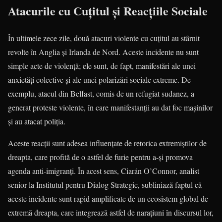
Atacurile cu Cuțitul și Reacțiile Sociale
În ultimele zece zile, două atacuri violente cu cuțitul au stârnit
revolte în Anglia și Irlanda de Nord. Aceste incidente nu sunt
simple acte de violență; ele sunt, de fapt, manifestări ale unei
anxietăți colective și ale unei polarizări sociale extreme. De
exemplu, atacul din Belfast, comis de un refugiat sudanez, a
generat proteste violente, în care manifestanții au dat foc mașinilor
și au atacat poliția.
Aceste reacții sunt adesea influențate de retorica extremiștilor de
dreapta, care profită de o astfel de furie pentru a-și promova
agenda anti-imigranți. În acest sens, Ciarán O’Connor, analist
senior la Institutul pentru Dialog Strategic, subliniază faptul că
aceste incidente sunt rapid amplificate de un ecosistem global de
extremă dreapta, care integrează astfel de narațiuni în discursul lor,