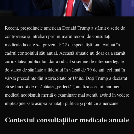
Recent, președintele american Donald Trump a stârnit o serie de
controverse și întrebări prin numărul record de consultații
medicale la care s-a prezentat: 22 de specialiști l-au evaluat în
cadrul controlului său anual. Această situație nu doar că a stârnit
curiozitatea publicului, dar a ridicat și semne de întrebare legate
de starea de sănătate a liderului în vârstă de 79 de ani, cel mai în
vârstă președinte din istoria Statelor Unite. Deși Trump a declarat
că se bucură de o sănătate „perfectă”, analiza acestui fenomen
medical neobișnuit merită o examinare mai atentă, având în vedere
implicațiile sale asupra sănătății publice și politicii americane.
Contextul consultațiilor medicale anuale