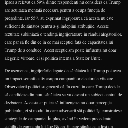
Ipsos a relevat că 59% dintre respondenți nu consideră că Trump
are acuitatea mentală necesară pentru a ocupa funcția de
președinte, iar 55% au exprimat îngrijorarea că acesta nu este
suficient de sănătos pentru a-și îndeplini atribuțiile. Aceste
rezultate subliniază o tendință îngrijorătoare în rândul alegătorilor,
care par să fie din ce în ce mai sceptici față de capacitatea lui
Trump de a conduce. Acest scepticism poate influența nu doar
alegerile viitoare, ci și politica internă a Statelor Unite.
De asemenea, îngrijorările legate de sănătatea lui Trump pot avea
un impact semnificativ asupra campaniilor electorale viitoare.
Observatorii politici sugerează că, în cazul în care Trump decide
să candideze din nou, sănătatea sa va deveni un subiect central de
dezbatere. Aceasta ar putea să influențeze nu doar percepția
publicului, ci și modul în care adversarii săi politici își construiesc
strategiile de campanie. În plus, având în vedere precedentul
stabilit de campania lui Joe Biden, în care sănătatea a fost un