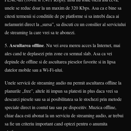
unele se reduc doar la un maxim de 320 Kbps. Asa ca e bine sa
citesti termenii si conditiile de pe platforme si sa intrebi daca ai
nelamuriri direct la „sursa”, sa discuti cu un consilier al serviciului
de streaming la care vrei sa te abonezi.
Ascultarea offline
5.
. Nu vei avea mereu acces la Internet, mai
ales cand te deplasezi prin zone cu semnal slab. Asa ca vei
depinde de offline si de ascultarea pieselor favorite si in lipsa
datelor mobile sau a Wi-Fi-ului.
Unele servicii de streaming audio nu permit ascultarea offline la
planurile „free”, altele iti impun sa platesti in plus daca vrei sa
descarci piesele sau sa ai posibilitatea sa le stochezi prin metode
speciale direct in contul tau sau pe dispozitiv. Muzica offline,
chiar daca esti abonat la un serviciu de streaming audio, ar trebui
sa fie un criteriu important cand optezi pentru o anumita