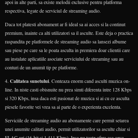
apoi in alte parti, sa existe melodii exclusive pentru platforma
respectiva, legate de serviciul de streaming audio.
Daca tot platesti abonament ar fi ideal sa ai acces si la continut
premium, inainte ca alti utilizatori sa il asculte. Este deja o practica
raspandita pe platformele de streaming audio sa lansezi albume
sau piese pe care sa le poata asculta in premiera doar clientii care
au instalate aplicatiile asociate serviciului de streaming sau au
conturi de un anumit tip pe platforme.
Calitatea sunetului
4.
. Conteaza enorm cand asculti muzica on-
line. In niste casti obisnuite nu prea simti diferenta intre 128 Kbps
si 320 Kbps, insa daca esti pasionat de muzica si ai cu ce asculta
piesele favorite vei vrea sa ai parte de o experienta excelenta.
Serviciile de streaming audio au abonamente care permit setarea
unei anumite calitati audio, permit utilizatorilor sa asculte chiar si
FLAC-uri (16-bit si 1,411 Kbps). Insa nu toate ofera asa ceva,