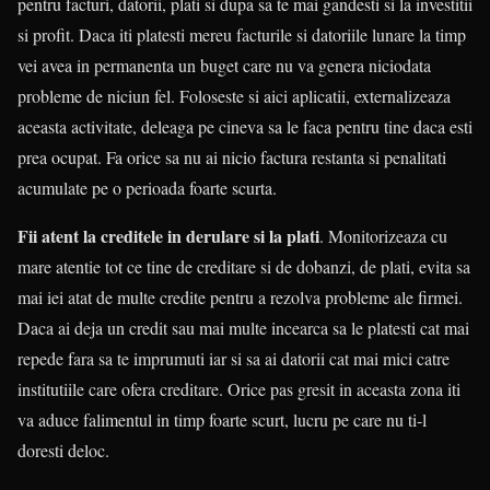
pentru facturi, datorii, plati si dupa sa te mai gandesti si la investitii
si profit. Daca iti platesti mereu facturile si datoriile lunare la timp
vei avea in permanenta un buget care nu va genera niciodata
probleme de niciun fel. Foloseste si aici aplicatii, externalizeaza
aceasta activitate, deleaga pe cineva sa le faca pentru tine daca esti
prea ocupat. Fa orice sa nu ai nicio factura restanta si penalitati
acumulate pe o perioada foarte scurta.
Fii atent la creditele in derulare si la plati
. Monitorizeaza cu
mare atentie tot ce tine de creditare si de dobanzi, de plati, evita sa
mai iei atat de multe credite pentru a rezolva probleme ale firmei.
Daca ai deja un credit sau mai multe incearca sa le platesti cat mai
repede fara sa te imprumuti iar si sa ai datorii cat mai mici catre
institutiile care ofera creditare. Orice pas gresit in aceasta zona iti
va aduce falimentul in timp foarte scurt, lucru pe care nu ti-l
doresti deloc.