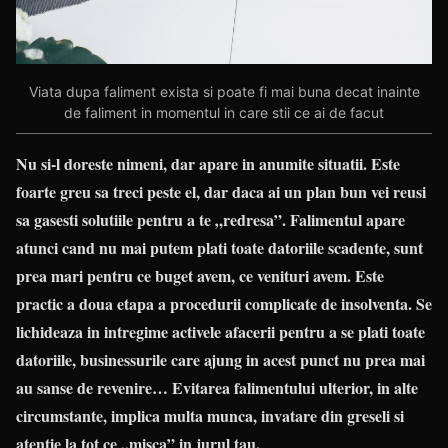
Viata dupa faliment exista si poate fi mai buna decat inainte
de faliment in momentul in care stii ce ai de facut
Nu si-l doreste nimeni, dar apare in anumite situatii. Este
foarte greu sa treci peste el, dar daca ai un plan bun vei reusi
sa gasesti solutiile pentru a te „redresa”. Falimentul apare
atunci cand nu mai putem plati toate datoriile scadente, sunt
prea mari pentru ce buget avem, ce venituri avem. Este
practic a doua etapa a procedurii complicate de insolventa. Se
lichideaza in intregime activele afacerii pentru a se plati toate
datoriile, businessurile care ajung in acest punct nu prea mai
au sanse de revenire… Evitarea falimentului ulterior, in alte
circumstante, implica multa munca, invatare din greseli si
atentie la tot ce „misca” in jurul tau.