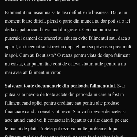
Falimentul nu inseamna sa te lasi definitiv de business. Da, e un
moment foarte dificil, pierzi o parte din munca ta, dar poti sa o iei
de la capat oricand invatand din greseli. Cei mai buni si mai
puternici oameni de afaceri au stiut sa evite falimentul sau, daca a
aparut, au incercat sa isi revina dupa el fara sa priveasca prea mult
inapoi. Cum au facut asta? O reteta pentru viata de dupa faliment
nu exista, dar putem tine cont de cateva sfaturi utile pentru a nu
mai avea alt faliment in viitor.
Salveaza toate documentele din perioada falimentului
. S-ar
putea sa ai nevoie de toate actele din perioada in care ai fost in
faliment cand aplici pentru creditare sau pentru alte produse
financiare cand ai reusit sa iti revii. Sau va fi nevoie de aceleasi
acte atunci cand vei fi contactat in legatura cu alte datorii pe care
le mai ai de platit. Actele pot rezolva multe probleme dupa
faliment, mai ales daca apar datorii pe care le-ai achitat deja si