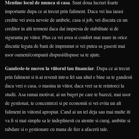
Mentine locul de munca si casa
. Sunt doua lucruri foarte
importante dupa ce ai trecut prin faliment. Daca vei lua iarasi
credite vei avea nevoie de ambele, casa si job, vei discuta cu un
creditor in alti termeni daca dai impresia de stabilitate si de
siguranta pe viitor. Plus ca vei avea si confort mai mare in orice
discutie legata de bani de imprumut si vei putea sa gasesti mai
usor oameni/companii dispusi/dispuse sa te ajute.
Gandeste-te mereu la viitorul tau financiar
. Dupa ce ai trecut
prin faliment si ti-ai revenit intr-u fel sau altul e bine sa te gandesti
daca vrei o casa, o masina in viitor, daca vrei sa te reintorci la
studii. Asa ramai motivat, ai un buget pe care te bazezi, mai usor
de gestionat, te concentrezi si pe economii si vei evita un alt
faliment in viitorul apropiat. Cand ai un tel deja sau mai multe iti
va fi si mai simplu sa le indeplinesti cu atentie si curaj, ambitie si
rabdare si o gestionare cu mana de fier a afacerii tale.