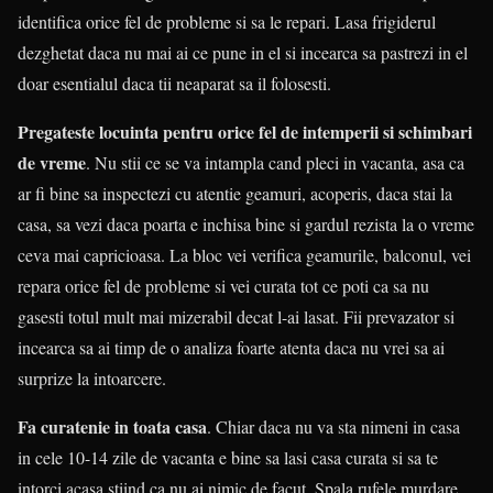
identifica orice fel de probleme si sa le repari. Lasa frigiderul
dezghetat daca nu mai ai ce pune in el si incearca sa pastrezi in el
doar esentialul daca tii neaparat sa il folosesti.
Pregateste locuinta pentru orice fel de intemperii si schimbari
de vreme
. Nu stii ce se va intampla cand pleci in vacanta, asa ca
ar fi bine sa inspectezi cu atentie geamuri, acoperis, daca stai la
casa, sa vezi daca poarta e inchisa bine si gardul rezista la o vreme
ceva mai capricioasa. La bloc vei verifica geamurile, balconul, vei
repara orice fel de probleme si vei curata tot ce poti ca sa nu
gasesti totul mult mai mizerabil decat l-ai lasat. Fii prevazator si
incearca sa ai timp de o analiza foarte atenta daca nu vrei sa ai
surprize la intoarcere.
Fa curatenie in toata casa
. Chiar daca nu va sta nimeni in casa
in cele 10-14 zile de vacanta e bine sa lasi casa curata si sa te
intorci acasa stiind ca nu ai nimic de facut. Spala rufele murdare,