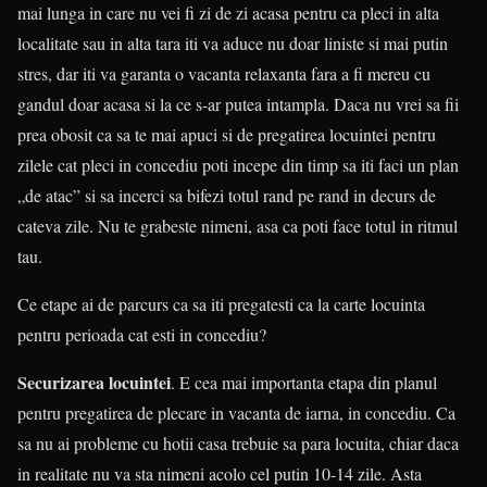
mai lunga in care nu vei fi zi de zi acasa pentru ca pleci in alta
localitate sau in alta tara iti va aduce nu doar liniste si mai putin
stres, dar iti va garanta o vacanta relaxanta fara a fi mereu cu
gandul doar acasa si la ce s-ar putea intampla. Daca nu vrei sa fii
prea obosit ca sa te mai apuci si de pregatirea locuintei pentru
zilele cat pleci in concediu poti incepe din timp sa iti faci un plan
„de atac” si sa incerci sa bifezi totul rand pe rand in decurs de
cateva zile. Nu te grabeste nimeni, asa ca poti face totul in ritmul
tau.
Ce etape ai de parcurs ca sa iti pregatesti ca la carte locuinta
pentru perioada cat esti in concediu?
Securizarea locuintei
. E cea mai importanta etapa din planul
pentru pregatirea de plecare in vacanta de iarna, in concediu. Ca
sa nu ai probleme cu hotii casa trebuie sa para locuita, chiar daca
in realitate nu va sta nimeni acolo cel putin 10-14 zile. Asta