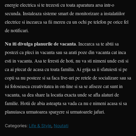
energie electrica si te trezesti cu toata aparatura arsa intr-o
secunda. Instaleaza sisteme smart de monitorizare a instalatiilor
electrice si incearca sa fii mereu cu un ochi pe telefon pe orice fel
de notificari.
Nu iti divulga planurile de vacanta
. Incearca sa te abtii sa
postezi ca pleci in vacanta sau sa arati poze din vacanta cat inca
esti in vacanta. Asa te feresti de hoti, nu va sti nimeni unde esti si
ca ai plecat de acasa cu toata familia. Ai grija sa ii sfatuiesti si pe
copii sa nu posteze si sa faca live-uri pe retele de socializare sau sa
isi foloseasca creativitatea in on-line si sa se afiseze cat sunt in
vacanta, sa dea share la locatia exacta unde se afla alaturi de
familie. Hotii de abia asteapta sa vada ca nu e nimeni acasa si sa
planuiasca urmatoarea spargere si urmatoarele jafuri.
Categories:
Life & Style
,
Noutati