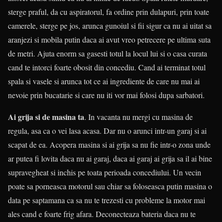
sterge praful, da cu aspiratorul, fa ordine prin dulapuri, prin toate
camerele, sterge pe jos, arunca gunoiul si fii sigur ca nu ai uitat sa
aranjezi si mobila putin daca ai avut vreo petrecere pe ultima suta
de metri. Ajuta enorm sa gasesti totul la locul lui si o casa curata
cand te intorci foarte obosit din concediu. Cand ai terminat totul
spala si vasele si arunca tot ce ai ingrediente de care nu mai ai
nevoie prin bucatarie si care nu iti vor mai folosi dupa sarbatori.
Ai grija si de masina ta
. In vacanta nu mergi cu masina de
regula, asa ca o vei lasa acasa. Dar nu o arunci intr-un garaj si ai
scapat de ea. Acopera masina si ai grija sa nu fie intr-o zona unde
ar putea fi lovita daca nu ai garaj, daca ai garaj ai grija sa il ai bine
supravegheat si inchis pe toata perioada concediului. Un vecin
poate sa porneasca motorul sau chiar sa foloseasca putin masina o
data pe saptamana ca sa nu te trezesti cu probleme la motor mai
ales cand e foarte frig afara. Deconecteaza bateria daca nu te