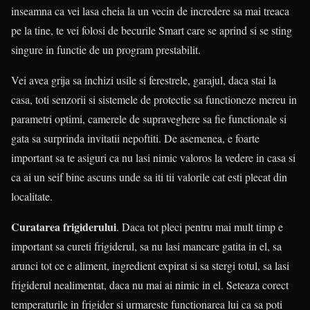
inseamna ca vei lasa cheia la un vecin de incredere sa mai treaca
pe la tine, te vei folosi de becurile Smart care se aprind si se sting
singure in functie de un program prestabilit.
Vei avea grija sa inchizi usile si ferestrele, garajul, daca stai la
casa, toti senzorii si sistemele de protectie sa functioneze mereu in
parametri optimi, camerele de supraveghere sa fie functionale si
gata sa surprinda invitatii nepoftiti. De asemenea, e foarte
important sa te asiguri ca nu lasi nimic valoros la vedere in casa si
ca ai un seif bine ascuns unde sa iti tii valorile cat esti plecat din
localitate.
Curatarea frigiderului
. Daca tot pleci pentru mai mult timp e
important sa cureti frigiderul, sa nu lasi mancare gatita in el, sa
arunci tot ce e aliment, ingredient expirat si sa stergi totul, sa lasi
frigiderul nealimentat, daca nu mai ai nimic in el. Seteaza corect
temperaturile in frigider si urmareste functionarea lui ca sa poti