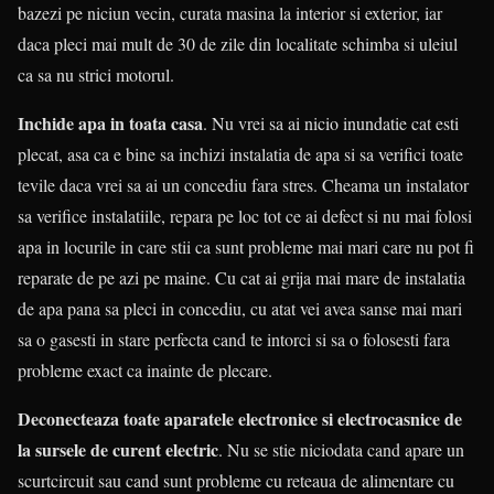
bazezi pe niciun vecin, curata masina la interior si exterior, iar
daca pleci mai mult de 30 de zile din localitate schimba si uleiul
ca sa nu strici motorul.
Inchide apa in toata casa
. Nu vrei sa ai nicio inundatie cat esti
plecat, asa ca e bine sa inchizi instalatia de apa si sa verifici toate
tevile daca vrei sa ai un concediu fara stres. Cheama un instalator
sa verifice instalatiile, repara pe loc tot ce ai defect si nu mai folosi
apa in locurile in care stii ca sunt probleme mai mari care nu pot fi
reparate de pe azi pe maine. Cu cat ai grija mai mare de instalatia
de apa pana sa pleci in concediu, cu atat vei avea sanse mai mari
sa o gasesti in stare perfecta cand te intorci si sa o folosesti fara
probleme exact ca inainte de plecare.
Deconecteaza toate aparatele electronice si electrocasnice de
la sursele de curent electric
. Nu se stie niciodata cand apare un
scurtcircuit sau cand sunt probleme cu reteaua de alimentare cu