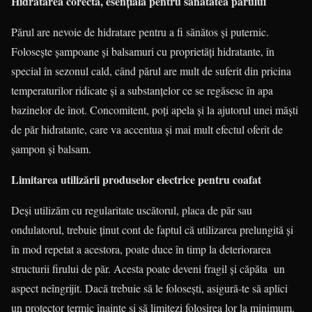
Hidratarea corectă, esențială pentru sănătatea părului
Părul are nevoie de hidratare pentru a fi sănătos și puternic.
Folosește șampoane și balsamuri cu proprietăți hidratante, în
special în sezonul cald, când părul are mult de suferit din pricina
temperaturilor ridicate și a substanțelor ce se regăsesc în apa
bazinelor de înot. Concomitent, poți apela și la ajutorul unei măști
de păr hidratante, care va accentua și mai mult efectul oferit de
șampon și balsam.
Limitarea utilizării produselor electrice pentru coafat
Deși utilizăm cu regularitate uscătorul, placa de păr sau
ondulatorul, trebuie ținut cont de faptul că utilizarea prelungită și
în mod repetat a acestora, poate duce în timp la deteriorarea
structurii firului de păr. Acesta poate deveni fragil și căpăta un
aspect neîngrijit. Dacă trebuie să le folosești, asigură-te să aplici
un protector termic înainte și să limitezi folosirea lor la minimum.