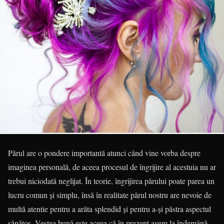
Părul are o pondere importantă atunci când vine vorba despre
imaginea personală, de aceea procesul de îngrijire al acestuia nu ar
trebui niciodată neglijat. În teorie, îngrijirea părului poate parea un
lucru comun și simplu, însă în realitate părul nostru are nevoie de
multă atentie pentru a arăta splendid și pentru a-și păstra aspectul
sănătos. Vestea bună este aceea că în prezent avem la îndemână