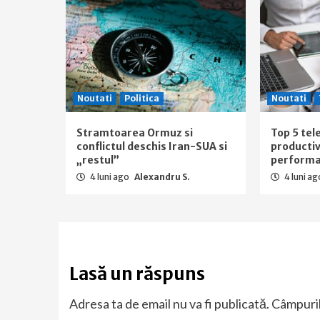
Noutati
Politica
Noutati
Stramtoarea Ormuz si
Top 5 tel
conflictul deschis Iran-SUA si
productiv
„restul”
performan
4 luni ago
Alexandru S.
4 luni a
Lasă un răspuns
Adresa ta de email nu va fi publicată.
Câmpuril