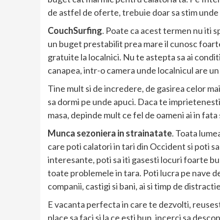
de astfel de oferte, trebuie doar sa stim unde
CouchSurfing
. Poate ca acest termen nu iti s
un buget prestabilit prea mare il cunosc foart
gratuite la localnici. Nu te astepta sa ai condit
canapea, intr-o camera unde localnicul are un l
Tine mult si de incredere, de gasirea celor mai 
sa dormi pe unde apuci. Daca te imprietenesti cu
masa, depinde mult ce fel de oameni ai in fata 
Munca sezoniera in strainatate
. Toata lumea
care poti calatori in tari din Occident si poti s
interesante, poti sa iti gasesti locuri foarte b
toate problemele in tara. Poti lucra pe nave de 
companii, castigi si bani, ai si timp de distract
E vacanta perfecta in care te dezvolti, reusesti
place sa faci si la ce esti bun, incerci sa desco