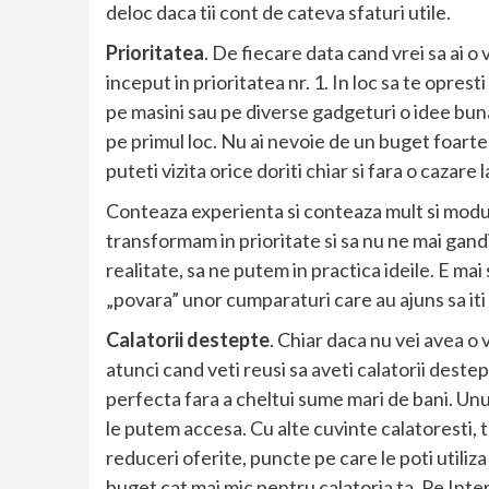
deloc daca tii cont de cateva sfaturi utile.
Prioritatea
. De fiecare data cand vrei sa ai o
inceput in prioritatea nr. 1. In loc sa te oprest
pe masini sau pe diverse gadgeturi o idee buna 
pe primul loc. Nu ai nevoie de un buget foarte
puteti vizita orice doriti chiar si fara o cazare l
Conteaza experienta si conteaza mult si modul
transformam in prioritate si sa nu ne mai gandim
realitate, sa ne putem in practica ideile. E mai 
„povara” unor cumparaturi care au ajuns sa iti
Calatorii destepte
. Chiar daca nu vei avea o 
atunci cand veti reusi sa aveti calatorii dest
perfecta fara a cheltui sume mari de bani. Unu
le putem accesa. Cu alte cuvinte calatoresti, t
reduceri oferite, puncte pe care le poti utiliz
buget cat mai mic pentru calatoria ta. Pe Inte