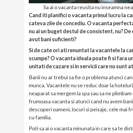
Sa ai o vacanta reusita nu inseamna nea
Cand iti planifici o vacanta primul lucru la c
cateva zile de concediu. O vacanta perfecta
nu ai un buget destul de consistent, nu? De 
avut bani suficienti?
Si de cate ori ati renuntat la vacantele la ca
scumpe? O vacanta ideala poate fi si fara un 
unitati de cazare si in servicii care nu sunt 
Banii nu ar trebui sa fie o problema atunci can
munca. Vacantele nu se reduc doar la hoteluri 
neaparat sa mergem la spa sau sa ne plimbam 
frumoasa vacanta si atunci cand nu avem bani m
descoperi oameni, locuri si peisaje, cele mai 
cu familia.
Poti sa ai o vacanta minunata in care sa te distr