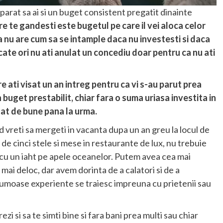
parat sa ai si un buget consistent pregatit dinainte
are te gandesti este bugetul pe care il vei aloca celor
 nu are cum sa se intample daca nu investesti si daca
cate ori nu ati anulat un concediu doar pentru ca nu ati
re ati visat un an intreg pentru ca vi s-au parut prea
buget prestabilit, chiar fara o suma uriasa investita in
atat de bune pana la urma.
d vreti sa mergeti in vacanta dupa un an greu la locul de
de cinci stele si mese in restaurante de lux, nu trebuie
cu un iaht pe apele oceanelor. Putem avea cea mai
ai deloc, dar avem dorinta de a calatori si de a
frumoase experiente se traiesc impreuna cu prietenii sau
ezi si sa te simti bine si fara bani prea multi sau chiar