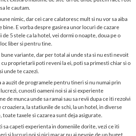
 sa le cautam.
pune nimic, dar cei care calatoresc mult si nu vor sa aiba
e bine. E vorba despre gasirea unor locuri de cazare
ii de 5 stele ca la hotel, vei dormi o noapte, doua pe o
oc liber si pentru tine.
bune variante, dar per total ai unde sta si nu esti nevoit
 proprietarii poti reveni la ei, poti sa primesti chiar si o
si unde te cazezi.
 a auzit de programele pentru tineri si nu numai prin
a lucrezi, cunosti oameni noi si ai si experiente
une de munca unde sa ramai sau sa revii dupa ce iti rezolvi
croaziera, la statiunile de schi, la un hotel, in diverse
ie, toate taxele si cazarea sunt deja asigurate.
 sa capeti experienta in domeniile dorite, vezi ce iti
peri si lucruri noi si nici macar nu ai nevoie de un buget