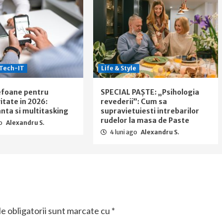
Tech-IT
Life & Style
efoane pentru
SPECIAL PAŞTE: „Psihologia
itate in 2026:
revederii”: Cum sa
ta si multitasking
supravietuiesti intrebarilor
rudelor la masa de Paste
go
Alexandru S.
4 luni ago
Alexandru S.
e obligatorii sunt marcate cu
*