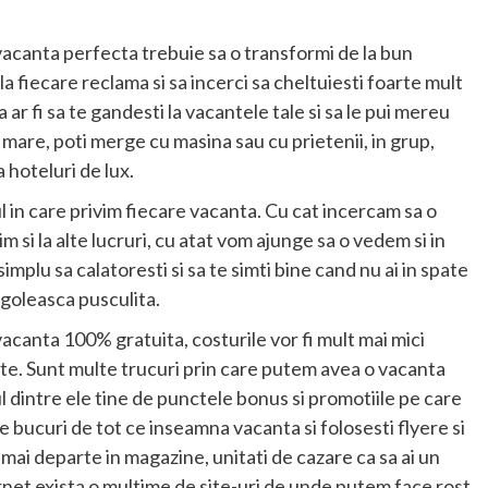
 vacanta perfecta trebuie sa o transformi de la bun
i la fiecare reclama si sa incerci sa cheltuiesti foarte mult
ar fi sa te gandesti la vacantele tale si sa le pui mereu
 mare, poti merge cu masina sau cu prietenii, in grup,
a hoteluri de lux.
 in care privim fiecare vacanta. Cu cat incercam sa o
 si la alte lucruri, cu atat vom ajunge sa o vedem si in
simplu sa calatoresti si sa te simti bine cand nu ai in spate
 goleasca pusculita.
vacanta 100% gratuita, costurile vor fi mult mai mici
epte. Sunt multe trucuri prin care putem avea o vacanta
l dintre ele tine de punctele bonus si promotiile pe care
e bucuri de tot ce inseamna vacanta si folosesti flyere si
a mai departe in magazine, unitati de cazare ca sa ai un
rnet exista o multime de site-uri de unde putem face rost