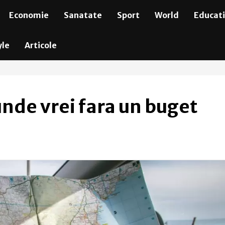
Economie
Sanatate
Sport
World
Educat
yle
Articole
unde vrei fara un buget