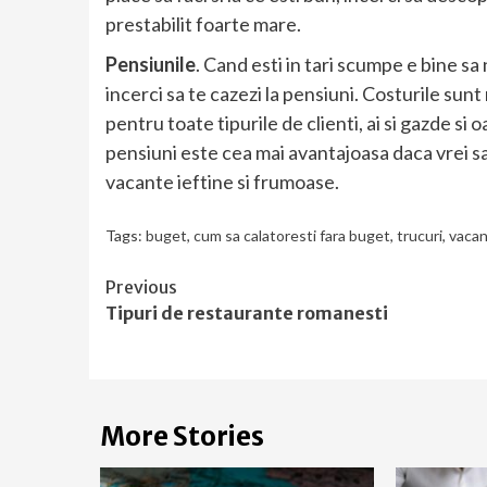
prestabilit foarte mare.
Pensiunile
. Cand esti in tari scumpe e bine sa 
incerci sa te cazezi la pensiuni. Costurile sunt 
pentru toate tipurile de clienti, ai si gazde si
pensiuni este cea mai avantajoasa daca vrei sa
vacante ieftine si frumoase.
Tags:
buget
,
cum sa calatoresti fara buget
,
trucuri
,
vacan
Continue
Previous
Tipuri de restaurante romanesti
Reading
More Stories