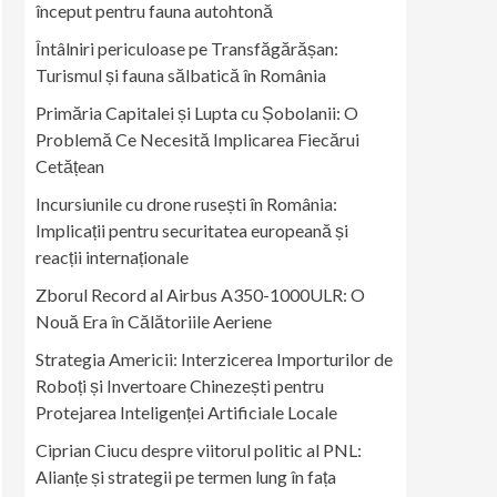
început pentru fauna autohtonă
Întâlniri periculoase pe Transfăgărășan:
Turismul și fauna sălbatică în România
Primăria Capitalei și Lupta cu Șobolanii: O
Problemă Ce Necesită Implicarea Fiecărui
Cetățean
Incursiunile cu drone rusești în România:
Implicații pentru securitatea europeană și
reacții internaționale
Zborul Record al Airbus A350-1000ULR: O
Nouă Era în Călătoriile Aeriene
Strategia Americii: Interzicerea Importurilor de
Roboți și Invertoare Chinezești pentru
Protejarea Inteligenței Artificiale Locale
Ciprian Ciucu despre viitorul politic al PNL:
Alianțe și strategii pe termen lung în fața