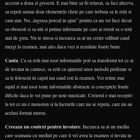
accesat a doua zi gresesti. E mai bine sa fii relaxat, sa faci altceva,
sa repeti sumar doar elementele cheie pe care trebuia sa le retii si
cam atat. Nu „ingrasa porcul in ajun” pentru ca nu vei face decat
sa obosesti si sa uiti si putina informatie pe care ai reusit sa o retii
atat de greu. Nu te stresa si incearca sa ai un creier odihnit cand
mergi la examen, mai ales daca vrei si rezultate foarte bune.
Canta
. Ca sa retii mai usor informatiile poti sa transformi tot ce ai
de invatat in cantece, sa retii cu ajutorul unor melodii preferate si
sa le folosesti in capul tau cand esti la examen. Vei retine mai
rapid si mai usor toate informatiile abstracte si conceptele foarte
dificile daca le vei pune pe note muzicale. Creierul e mai receptiv
la tot ce nu e monoton si la lucrurile care nu se repeta, care nu au
acelasi format mereu.
Creeaza un context pentru invatare
. Incearca sa ai un mediu
care seamana cu mediul pe care il vei avea la examen si invata in