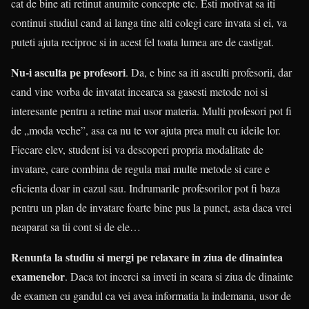
cat de bine ati retinut anumite concepte etc. Esti motivat sa iti
continui studiul cand ai langa tine alti colegi care invata si ei, va
puteti ajuta reciproc si in acest fel toata lumea are de castigat.
Nu-i asculta pe profesori
. Da, e bine sa iti asculti profesorii, dar
cand vine vorba de invatat incearca sa gasesti metode noi si
interesante pentru a retine mai usor materia. Multi profesori pot fi
de „moda veche”, asa ca nu te vor ajuta prea mult cu ideile lor.
Fiecare elev, student isi va descoperi propria modalitate de
invatare, care combina de regula mai multe metode si care e
eficienta doar in cazul sau. Indrumarile profesorilor pot fi baza
pentru un plan de invatare foarte bine pus la punct, asta daca vrei
neaparat sa tii cont si de ele…
Renunta la studiu si mergi pe relaxare in ziua de dinaintea
examenelor
. Daca tot incerci sa inveti in seara si ziua de dinainte
de examen cu gandul ca vei avea informatia la indemana, usor de