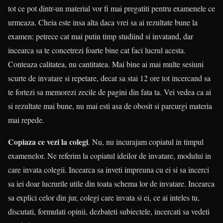
tot ce pot dintr-un material vor fi mai pregatiti pentru examenele ce
urmeaza. Cheia este insa alta daca vrei sa ai rezultate bune la
examen: petrece cat mai putin timp studiind si invatand, dar
incearca sa te concetrezi foarte bine cat faci lucrul acesta.
Conteaza calitatea, nu cantitatea. Mai bine ai mai multe sesiuni
scurte de invatare si repetare, decat sa stai 12 ore tot incercand sa
te fortezi sa memorezi zecile de pagini din fata ta. Vei vedea ca ai
si rezultate mai bune, nu mai esti asa de obosit si parcurgi materia
mai repede.
Copiaza ce vezi la colegi
. Nu, nu incurajam copiatul in timpul
examenelor. Ne referim la copiatul ideilor de invatare, modului in
care invata colegii. Incearca sa inveti impreuna cu ei si sa incerci
sa iei doar lucrurile utile din toata schema lor de invatare. Incearca
sa explici celor din jur, colegi care invata si ei, ce ai inteles tu,
discutati, formulati opinii, dezbateti subiectele, incercati sa vedeti