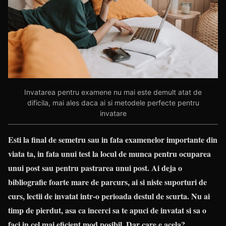
Invatarea pentru examene nu mai este demult atat de
dificila, mai ales daca ai si metodele perfecte pentru
invatare
Esti la final de semetru sau in fata examenelor importante din
viata ta, in fata unui test la locul de munca pentru ocuparea
unui post sau pentru pastrarea unui post. Ai deja o
bibliografie foarte mare de parcurs, ai si niste suporturi de
curs, lectii de invatat intr-o perioada destul de scurta. Nu ai
timp de pierdut, asa ca incerci sa te apuci de invatat si sa o
faci in cel mai eficient mod posibil. Dar care e acela?