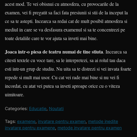
acest mod. Te vei obisnui cu atmosfera, cu provocarile de la
examen, vei fi pregatit sa faci fata presiunii si stii de la inceput la
ce sa te astepti. Incearca sa redai cat de mult posibil atmosfera si
mediul in care se va desfasura examenul si sa te concentrezi pe
toate detaliile care te vor ajuta sa inveti mai bine.
Joaca intr-o piesa de teatru numai de tine stiuta
. Incearca sa
citesti textele cu voce tare, sa le interpretezi, sa ai rolul tau daca
esti intr-un grup de studiu. Nu uita sa te distrezi si vei invata foarte
repede si mult mai usor. Cu cat vei rade mai bine si nu vei fi
incordat, cu atat vei putea sa inveti aproape orice cu o viteza
uimitoare.
Categories:
Educatie
,
Noutati
Tags:
examene
,
invatare pentru examen
,
metode inedite
invatare pentru examene
,
metode invatare pentru examen