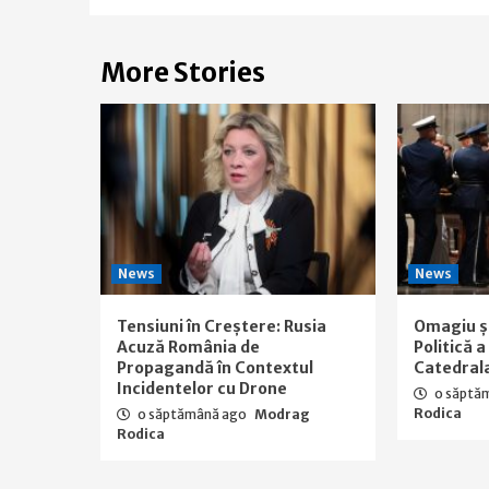
More Stories
News
News
Tensiuni în Creștere: Rusia
Omagiu ș
Acuză România de
Politică 
Propagandă în Contextul
Catedral
Incidentelor cu Drone
o săptă
Rodica
o săptămână ago
Modrag
Rodica