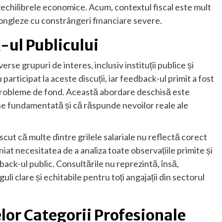
echilibrele economice. Acum, contextul fiscal este mult
ă jongleze cu constrângeri financiare severe.
-ul Publicului
erse grupuri de interes, inclusiv instituții publice și
articipat la aceste discuții, iar feedback-ul primit a fost
i probleme de fond. Această abordare deschisă este
ne fundamentată și că răspunde nevoilor reale ale
cut că multe dintre grilele salariale nu reflectă corect
niat necesitatea de a analiza toate observațiile primite și
dback-ul public. Consultările nu reprezintă, însă,
guli clare și echitabile pentru toți angajații din sectorul
lor Categorii Profesionale