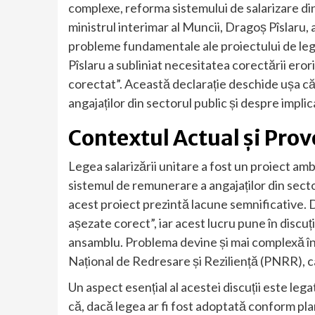
complexe, reforma sistemului de salarizare d
ministrul interimar al Muncii, Dragoș Pîslaru, 
probleme fundamentale ale proiectului de lege 
Pîslaru a subliniat necesitatea corectării eror
corectat”. Această declarație deschide ușa că
angajaților din sectorul public și despre implic
Contextul Actual și Provo
Legea salarizării unitare a fost un proiect amb
sistemul de remunerare a angajaților din secto
acest proiect prezintă lacune semnificative. Dr
așezate corect”, iar acest lucru pune în discuți
ansamblu. Problema devine și mai complexă în 
Național de Redresare și Reziliență (PNRR), c
Un aspect esențial al acestei discuții este leg
că, dacă legea ar fi fost adoptată conform planu