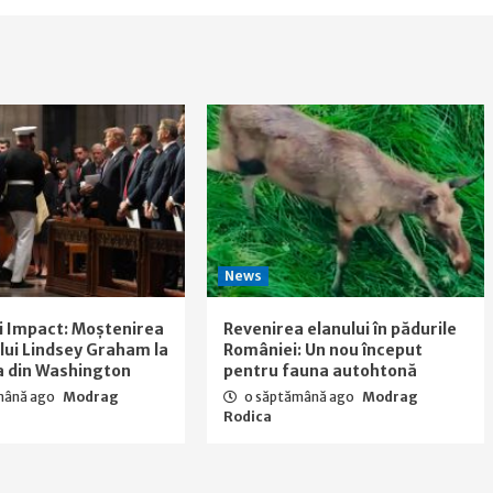
News
i Impact: Moștenirea
Revenirea elanului în pădurile
a lui Lindsey Graham la
României: Un nou început
a din Washington
pentru fauna autohtonă
mână ago
Modrag
o săptămână ago
Modrag
Rodica