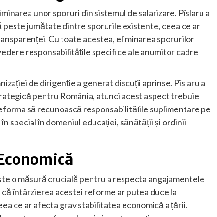
iminarea unor sporuri din sistemul de salarizare. Pîslaru a
nă peste jumătate dintre sporurile existente, ceea ce ar
transparenței. Cu toate acestea, eliminarea sporurilor
 vedere responsabilitățile specifice ale anumitor cadre
ației de dirigenție a generat discuții aprinse. Pîslaru a
strategică pentru România, atunci acest aspect trebuie
ca reforma să recunoască responsabilitățile suplimentare pe
n special în domeniul educației, sănătății și ordinii
 Economică
 este o măsură crucială pentru a respecta angajamentele
t că întârzierea acestei reforme ar putea duce la
a ce ar afecta grav stabilitatea economică a țării.