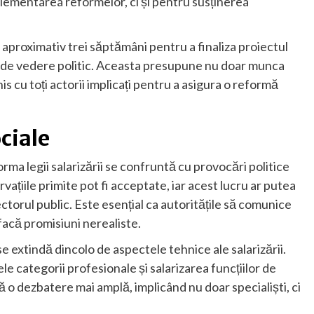
lementarea reformelor, ci și pentru susținerea
ie aproximativ trei săptămâni pentru a finaliza proiectul
ct de vedere politic. Aceasta presupune nu doar munca
his cu toți actorii implicați pentru a asigura o reformă
ociale
ma legii salarizării se confruntă cu provocări politice
ațiile primite pot fi acceptate, iar acest lucru ar putea
ctorul public. Este esențial ca autoritățile să comunice
facă promisiuni nerealiste.
e extindă dincolo de aspectele tehnice ale salarizării.
tele categorii profesionale și salarizarea funcțiilor de
 o dezbatere mai amplă, implicând nu doar specialiști, ci