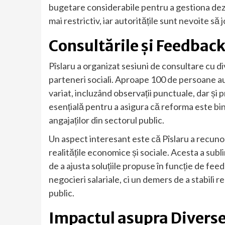
bugetare considerabile pentru a gestiona dez
mai restrictiv, iar autoritățile sunt nevoite s
Consultările și Feedback
Pîslaru a organizat sesiuni de consultare cu div
parteneri sociali. Aproape 100 de persoane au p
variat, incluzând observații punctuale, dar ș
esențială pentru a asigura că reforma este bi
angajaților din sectorul public.
Un aspect interesant este că Pîslaru a recunos
realitățile economice și sociale. Acesta a subli
de a ajusta soluțiile propuse în funcție de fee
negocieri salariale, ci un demers de a stabili re
public.
Impactul asupra Diverse