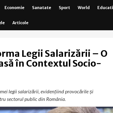
Economie
Sanatate
Sport
World
Educat
yle
Articole
rma Legii Salarizării – O
să în Contextul Socio-
ei legii salarizării, evidențiind provocările și
tru sectorul public din România.