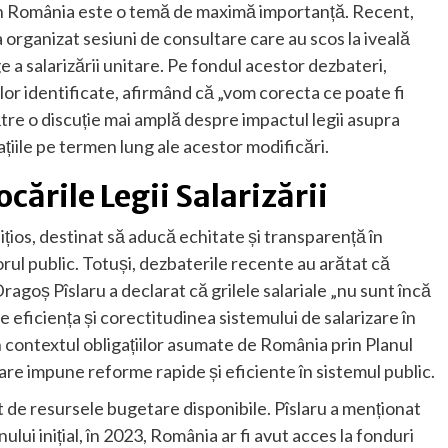
in România este o temă de maximă importanță. Recent,
a organizat sesiuni de consultare care au scos la iveală
a salarizării unitare. Pe fondul acestor dezbateri,
ilor identificate, afirmând că „vom corecta ce poate fi
tre o discuție mai amplă despre impactul legii asupra
ațiile pe termen lung ale acestor modificări.
cările Legii Salarizării
ițios, destinat să aducă echitate și transparență în
rul public. Totuși, dezbaterile recente au arătat că
agoș Pîslaru a declarat că grilele salariale „nu sunt încă
e eficiența și corectitudinea sistemului de salarizare în
contextul obligațiilor asumate de România prin Planul
are impune reforme rapide și eficiente în sistemul public.
at de resursele bugetare disponibile. Pîslaru a menționat
lui inițial, în 2023, România ar fi avut acces la fonduri