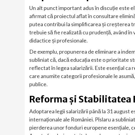
Un alt punct important adus în discuție este el
afirmat că proiectul aflat în consultare elimi
putea contribui la simplificarea și creșterea 
trebuie să fie realizată cu prudență, având în
didactice și profesionale.
De exemplu, propunerea de eliminare a indemniz
subliniat că, dacă educația este o prioritate 
reflectat în legea salarizării. Este esențial 
care anumite categorii profesionale le asumă, î
publice.
Reforma și Stabilitatea
Adoptarea legii salarizării până la 31 august
internaționale ale României. Pîslaru a sublinia
pierderea unor fonduri europene esențiale, cee