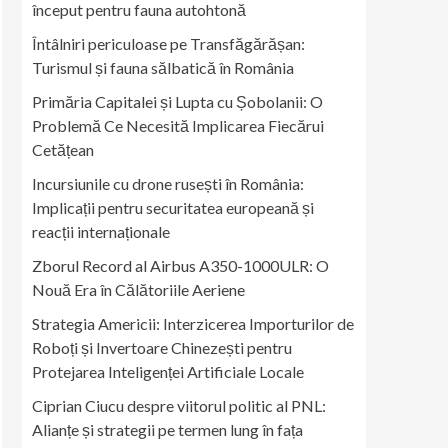
început pentru fauna autohtonă
Întâlniri periculoase pe Transfăgărășan:
Turismul și fauna sălbatică în România
Primăria Capitalei și Lupta cu Șobolanii: O
Problemă Ce Necesită Implicarea Fiecărui
Cetățean
Incursiunile cu drone rusești în România:
Implicații pentru securitatea europeană și
reacții internaționale
Zborul Record al Airbus A350-1000ULR: O
Nouă Era în Călătoriile Aeriene
Strategia Americii: Interzicerea Importurilor de
Roboți și Invertoare Chinezești pentru
Protejarea Inteligenței Artificiale Locale
Ciprian Ciucu despre viitorul politic al PNL:
Alianțe și strategii pe termen lung în fața