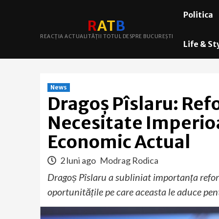
Skip
Politica
to
R
A
T
B
content
REACȚIA ACTUALITĂȚII TOTUL DESPRE BUCUREȘTI
Life & St
News
Dragoș Pîslaru: Refo
Necesitate Imperioa
Economic Actual
2 luni ago
Modrag Rodica
Dragoș Pîslaru a subliniat importanța reform
oportunitățile pe care aceasta le aduce pen