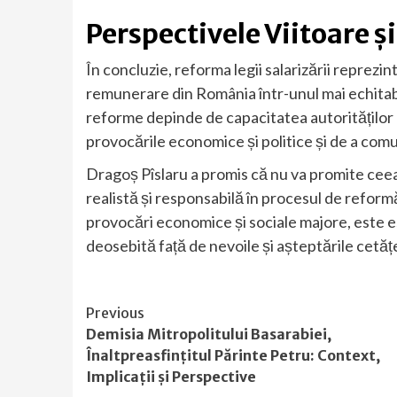
Perspectivele Viitoare ș
În concluzie, reforma legii salarizării reprez
remunerare din România într-unul mai echitabi
reforme depinde de capacitatea autorităților 
provocările economice și politice și de a comun
Dragoș Pîslaru a promis că nu va promite ceea
realistă și responsabilă în procesul de refor
provocări economice și sociale majore, este es
deosebită față de nevoile și așteptările cetățe
Continue
Previous
Demisia Mitropolitului Basarabiei,
Reading
Înaltpreasfințitul Părinte Petru: Context,
Implicații și Perspective