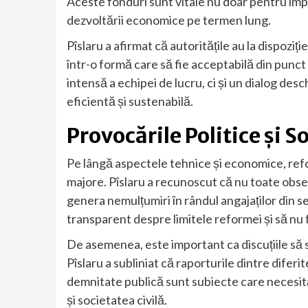
Aceste fonduri sunt vitale nu doar pentru imp
dezvoltării economice pe termen lung.
Pîslaru a afirmat că autoritățile au la dispoziț
într-o formă care să fie acceptabilă din pun
intensă a echipei de lucru, ci și un dialog desc
eficientă și sustenabilă.
Provocările Politice și S
Pe lângă aspectele tehnice și economice, refor
majore. Pîslaru a recunoscut că nu toate observ
genera nemulțumiri în rândul angajaților din se
transparent despre limitele reformei și să nu 
De asemenea, este important ca discuțiile să s
Pîslaru a subliniat că raporturile dintre diferi
demnitate publică sunt subiecte care necesită
și societatea civilă.