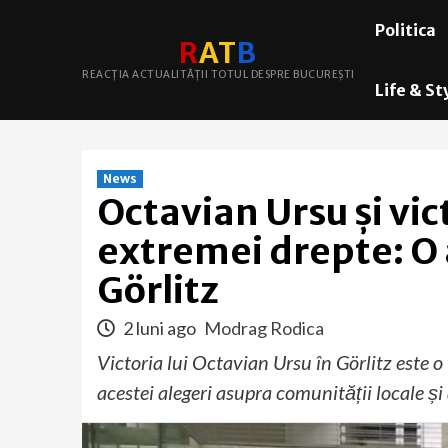
Skip
Politica
to
R
A
T
B
content
REACȚIA ACTUALITĂȚII TOTUL DESPRE BUCUREȘTI
Life & St
News
Octavian Ursu și vi
extremei drepte: O a
Görlitz
2 luni ago
Modrag Rodica
Victoria lui Octavian Ursu în Görlitz este o
acestei alegeri asupra comunității locale și