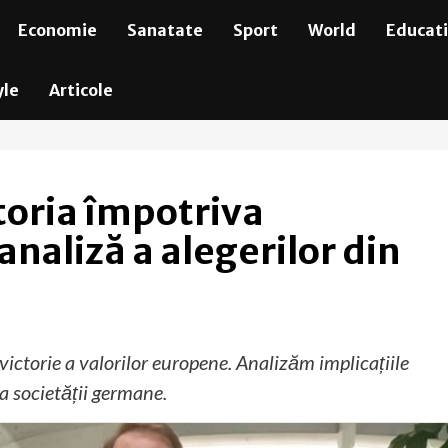
Economie
Sanatate
Sport
World
Educat
yle
Articole
ctoria împotriva
naliză a alegerilor din
 victorie a valorilor europene. Analizăm implicațiile
 a societății germane.