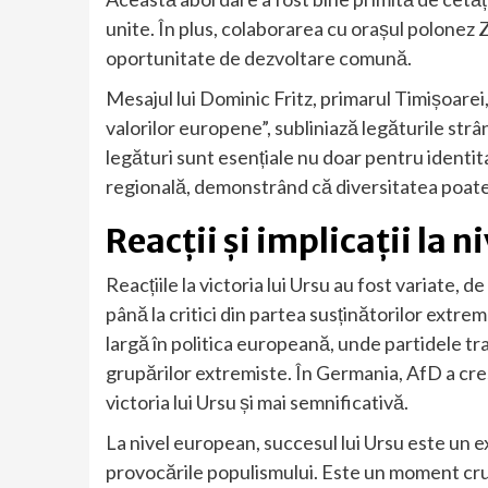
unite. În plus, colaborarea cu orașul polonez 
oportunitate de dezvoltare comună.
Mesajul lui Dominic Fritz, primarul Timișoarei, 
valorilor europene”, subliniază legăturile st
legături sunt esențiale nu doar pentru identi
regională, demonstrând că diversitatea poate f
Reacții și implicații la 
Reacțiile la victoria lui Ursu au fost variate, 
până la critici din partea susținătorilor extre
largă în politica europeană, unde partidele tr
grupărilor extremiste. În Germania, AfD a cres
victoria lui Ursu și mai semnificativă.
La nivel european, succesul lui Ursu este un 
provocările populismului. Este un moment cr