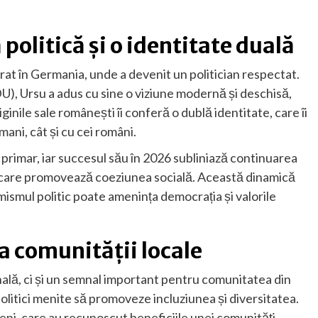
politică și o identitate duală
rat în Germania, unde a devenit un politician respectat.
, Ursu a adus cu sine o viziune modernă și deschisă,
ginile sale românești îi conferă o dublă identitate, care îi
ani, cât și cu cei români.
primar, iar succesul său în 2026 subliniază continuarea
rii care promovează coeziunea socială. Această dinamică
mismul politic poate amenința democrația și valorile
a comunității locale
nală, ci și un semnal important pentru comunitatea din
olitici menite să promoveze incluziunea și diversitatea.
eni, care au recunoscut beneficiile unei comunități