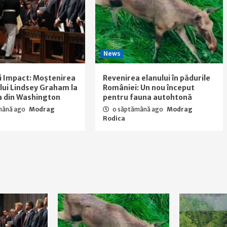
News
i Impact: Moștenirea
Revenirea elanului în pădurile
a lui Lindsey Graham la
României: Un nou început
a din Washington
pentru fauna autohtonă
mână ago
Modrag
o săptămână ago
Modrag
Rodica