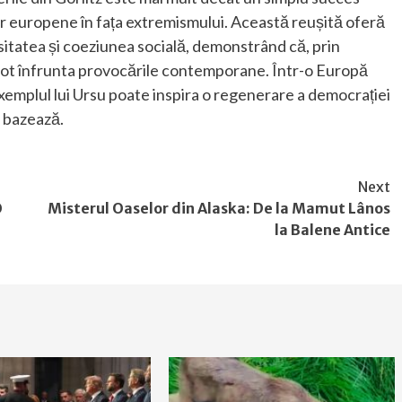
ilor europene în fața extremismului. Această reușită oferă
itatea și coeziunea socială, demonstrând că, prin
 pot înfrunta provocările contemporane. Într-o Europă
emplul lui Ursu poate inspira o regenerare a democrației
e bazează.
Next
O
Misterul Oaselor din Alaska: De la Mamut Lânos
la Balene Antice