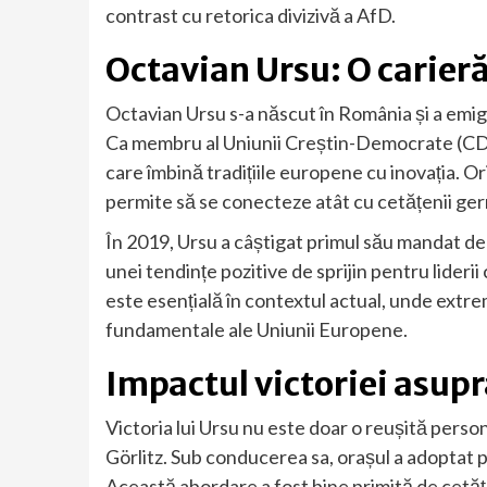
contrast cu retorica divizivă a AfD.
Octavian Ursu: O carieră 
Octavian Ursu s-a născut în România și a emig
Ca membru al Uniunii Creștin-Democrate (CDU)
care îmbină tradițiile europene cu inovația. Ori
permite să se conecteze atât cu cetățenii germ
În 2019, Ursu a câștigat primul său mandat de 
unei tendințe pozitive de sprijin pentru lide
este esențială în contextul actual, unde extre
fundamentale ale Uniunii Europene.
Impactul victoriei asupr
Victoria lui Ursu nu este doar o reușită perso
Görlitz. Sub conducerea sa, orașul a adoptat p
Această abordare a fost bine primită de cetăț