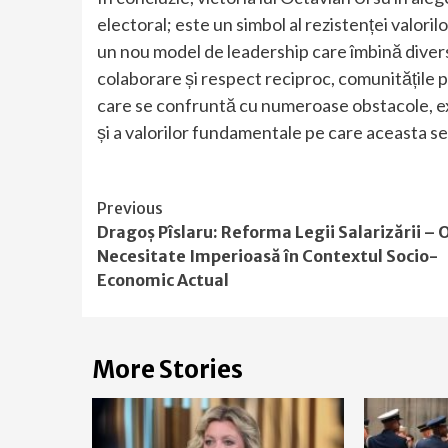
electoral; este un simbol al rezistenței valor
un nou model de leadership care îmbină divers
colaborare și respect reciproc, comunitățile
care se confruntă cu numeroase obstacole, ex
și a valorilor fundamentale pe care aceasta s
Continue
Previous
Dragoș Pîslaru: Reforma Legii Salarizării – 
Reading
Necesitate Imperioasă în Contextul Socio-
Economic Actual
More Stories