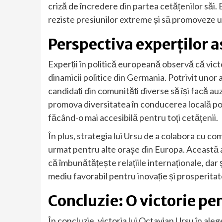
criză de încredere din partea cetățenilor săi. 
reziste presiunilor extreme și să promoveze un
Perspectiva experților a
Experții în politică europeană observă că vict
dinamicii politice din Germania. Potrivit unor
candidați din comunități diverse să își facă au
promova diversitatea în conducerea locală poat
făcând-o mai accesibilă pentru toți cetățenii.
În plus, strategia lui Ursu de a colabora cu co
urmat pentru alte orașe din Europa. Această
că îmbunătățește relațiile internaționale, da
mediu favorabil pentru inovație și prosperitat
Concluzie: O victorie pen
În concluzie, victoria lui Octavian Ursu în ale