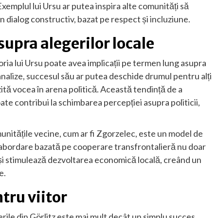
Exemplul lui Ursu ar putea inspira alte comunități să
 dialog constructiv, bazat pe respect și incluziune.
supra alegerilor locale
oria lui Ursu poate avea implicații pe termen lung asupra
 analize, succesul său ar putea deschide drumul pentru alți
zită vocea în arena politică. Această tendință de a
e contribui la schimbarea percepției asupra politicii,
munitățile vecine, cum ar fi Zgorzelec, este un model de
 abordare bazată pe cooperare transfrontalieră nu doar
r și stimulează dezvoltarea economică locală, creând un
e.
tru viitor
gerile din Görlitz este mai mult decât un simplu succes