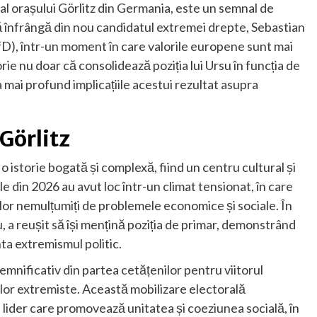
al orașului Görlitz din Germania, este un semnal de
să înfrângă din nou candidatul extremei drepte, Sebastian
fD), într-un moment în care valorile europene sunt mai
e nu doar că consolidează poziția lui Ursu în funcția de
a mai profund implicațiile acestui rezultat asupra
 Görlitz
e o istorie bogată și complexă, fiind un centru cultural și
e din 2026 au avut loc într-un climat tensionat, în care
ilor nemulțumiți de problemele economice și sociale. În
 a reușit să își mențină poziția de primar, demonstrând
nta extremismul politic.
emnificativ din partea cetățenilor pentru viitorul
țelor extremiste. Această mobilizare electorală
n lider care promovează unitatea și coeziunea socială, în