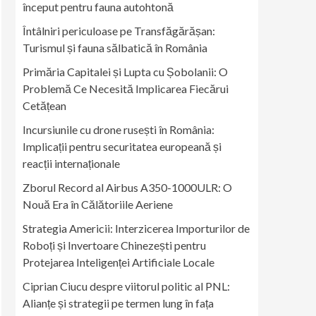
început pentru fauna autohtonă
Întâlniri periculoase pe Transfăgărășan:
Turismul și fauna sălbatică în România
Primăria Capitalei și Lupta cu Șobolanii: O
Problemă Ce Necesită Implicarea Fiecărui
Cetățean
Incursiunile cu drone rusești în România:
Implicații pentru securitatea europeană și
reacții internaționale
Zborul Record al Airbus A350-1000ULR: O
Nouă Era în Călătoriile Aeriene
Strategia Americii: Interzicerea Importurilor de
Roboți și Invertoare Chinezești pentru
Protejarea Inteligenței Artificiale Locale
Ciprian Ciucu despre viitorul politic al PNL:
Alianțe și strategii pe termen lung în fața