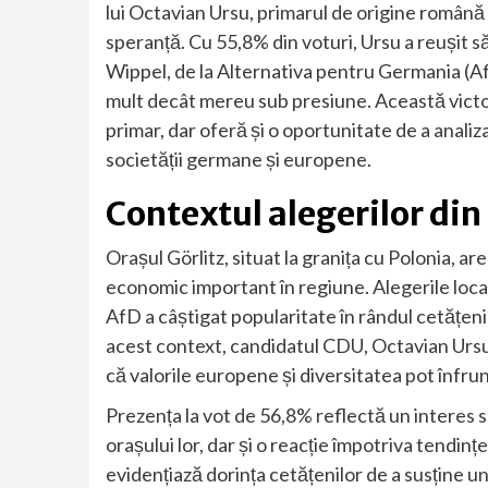
lui Octavian Ursu, primarul de origine română 
speranță. Cu 55,8% din voturi, Ursu a reușit 
Wippel, de la Alternativa pentru Germania (A
mult decât mereu sub presiune. Această victori
primar, dar oferă și o oportunitate de a analiz
societății germane și europene.
Contextul alegerilor din
Orașul Görlitz, situat la granița cu Polonia, ar
economic important în regiune. Alegerile local
AfD a câștigat popularitate în rândul cetățen
acest context, candidatul CDU, Octavian Ursu,
că valorile europene și diversitatea pot înfru
Prezența la vot de 56,8% reflectă un interes s
orașului lor, dar și o reacție împotriva tendin
evidențiază dorința cetățenilor de a susține u