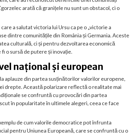
Zgorzelec arată că granițele nu sunt un obstacol, ci o
care a salutat victoria lui Ursu ca pe o „victorie a
rânse dintre comunitățile din România și Germania. Aceste
tatea culturală, ci și pentru dezvoltarea economică
i o sursă de putere și inovație.
nivel național și european
de la aplauze din partea susținătorilor valorilor europene,
mei drepte. Această polarizare reflectă o realitate mai
adiționale se confruntă cu provocări din partea
cut în popularitate în ultimele alegeri, ceea ce face
exemplu de cum valorile democratice pot înfrunta
ucial pentru Uniunea Europeană, care se confruntă cu o