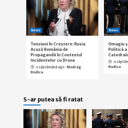
News
News
Tensiuni în Creștere: Rusia
Omagiu ș
Acuză România de
Politică 
Propagandă în Contextul
Catedral
Incidentelor cu Drone
o săptă
Rodica
o săptămână ago
Modrag
Rodica
S-ar putea să fi ratat