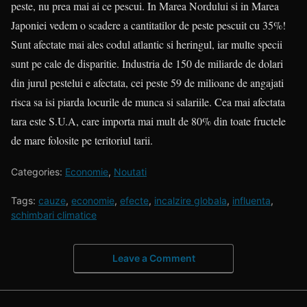
peste, nu prea mai ai ce pescui. In Marea Nordului si in Marea
Japoniei vedem o scadere a cantitatilor de peste pescuit cu 35%!
Sunt afectate mai ales codul atlantic si heringul, iar multe specii
sunt pe cale de disparitie. Industria de 150 de miliarde de dolari
din jurul pestelui e afectata, cei peste 59 de milioane de angajati
risca sa isi piarda locurile de munca si salariile. Cea mai afectata
tara este S.U.A, care importa mai mult de 80% din toate fructele
de mare folosite pe teritoriul tarii.
Categories:
Economie
,
Noutati
Tags:
cauze
,
economie
,
efecte
,
incalzire globala
,
influenta
,
schimbari climatice
Leave a Comment