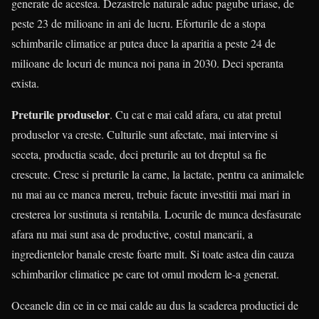
generate de acestea. Dezastrele naturale aduc pagube uriase, de
peste 23 de milioane in ani de lucru. Eforturile de a stopa
schimbarile climatice ar putea duce la aparitia a peste 24 de
milioane de locuri de munca noi pana in 2030. Deci speranta
exista.
Preturile produselor
. Cu cat e mai cald afara, cu atat pretul
produselor va creste. Culturile sunt afectate, mai intervine si
seceta, productia scade, deci preturile au tot dreptul sa fie
crescute. Cresc si preturile la carne, la lactate, pentru ca animalele
nu mai au ce manca mereu, trebuie facute investitii mai mari in
cresterea lor sustinuta si rentabila. Locurile de munca desfasurate
afara nu mai sunt asa de productive, costul mancarii, a
ingredientelor banale creste foarte mult. Si toate astea din cauza
schimbarilor climatice pe care tot omul modern le-a generat.
Oceanele din ce in ce mai calde au dus la scaderea productiei de