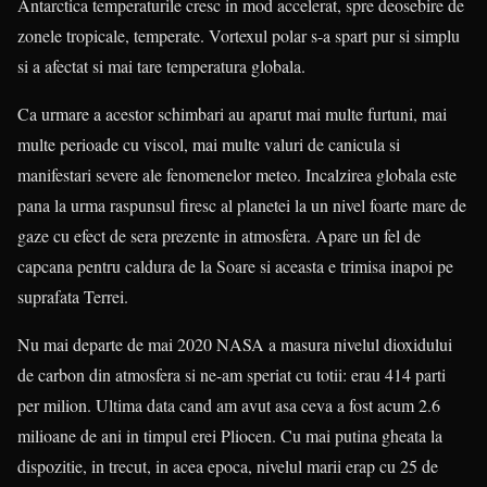
Antarctica temperaturile cresc in mod accelerat, spre deosebire de
zonele tropicale, temperate. Vortexul polar s-a spart pur si simplu
si a afectat si mai tare temperatura globala.
Ca urmare a acestor schimbari au aparut mai multe furtuni, mai
multe perioade cu viscol, mai multe valuri de canicula si
manifestari severe ale fenomenelor meteo. Incalzirea globala este
pana la urma raspunsul firesc al planetei la un nivel foarte mare de
gaze cu efect de sera prezente in atmosfera. Apare un fel de
capcana pentru caldura de la Soare si aceasta e trimisa inapoi pe
suprafata Terrei.
Nu mai departe de mai 2020 NASA a masura nivelul dioxidului
de carbon din atmosfera si ne-am speriat cu totii: erau 414 parti
per milion. Ultima data cand am avut asa ceva a fost acum 2.6
milioane de ani in timpul erei Pliocen. Cu mai putina gheata la
dispozitie, in trecut, in acea epoca, nivelul marii erap cu 25 de