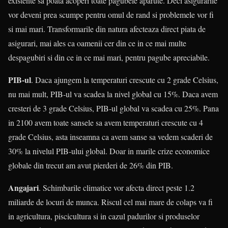
existente sa poata acoperi toate pagubele aparute. Deci asigurarile
vor deveni prea scumpe pentru omul de rand si problemele vor fi
si mai mari. Transformarile din natura afecteaza direct piata de
asigurari, mai ales ca oamenii cer din ce in ce mai multe
despagubiri si din ce in ce mai mari, pentru pagube apreciabile.
PIB-ul
. Daca ajungem la temperaturi crescute cu 2 grade Celsius,
nu mai mult, PIB-ul va scadea la nivel global cu 15%. Daca avem
cresteri de 3 grade Celsius, PIB-ul global va scadea cu 25%. Pana
in 2100 avem toate sansele sa avem temperaturi crescute cu 4
grade Celsius, asta inseamna ca avem sanse sa vedem scaderi de
30% la nivelul PIB-ului global. Doar in marile crize economice
globale din trecut am avut pierderi de 26% din PIB.
Angajari
. Schimbarile climatice vor afecta direct peste 1.2
miliarde de locuri de munca. Riscul cel mai mare de colaps va fi
in agricultura, piscicultura si in cazul padurilor si produselor