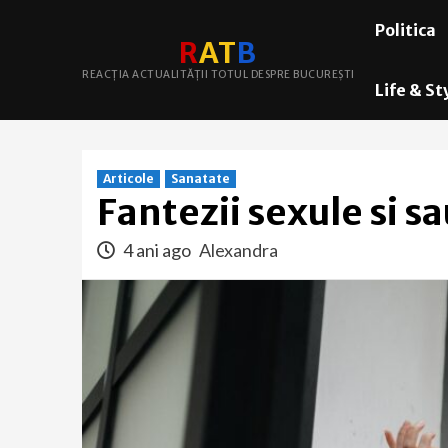
Skip
Politica
to
R
A
T
B
content
REACȚIA ACTUALITĂȚII TOTUL DESPRE BUCUREȘTI
Life & St
Articole
Sanatate
Fantezii sexule si s
4 ani ago
Alexandra