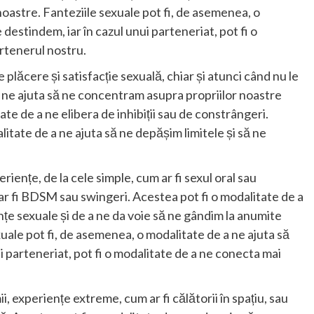
noastre. Fanteziile sexuale pot fi, de asemenea, o
 destindem, iar în cazul unui parteneriat, pot fi o
rtenerul nostru.
e plăcere și satisfacție sexuală, chiar și atunci când nu le
a ne ajuta să ne concentram asupra propriilor noastre
tate de a ne elibera de inhibiții sau de constrângeri.
itate de a ne ajuta să ne depășim limitele și să ne
riențe, de la cele simple, cum ar fi sexul oral sau
r fi BDSM sau swingeri. Acestea pot fi o modalitate de a
nțe sexuale și de a ne da voie să ne gândim la anumite
xuale pot fi, de asemenea, o modalitate de a ne ajuta să
i parteneriat, pot fi o modalitate de a ne conecta mai
i, experiențe extreme, cum ar fi călătorii în spațiu, sau