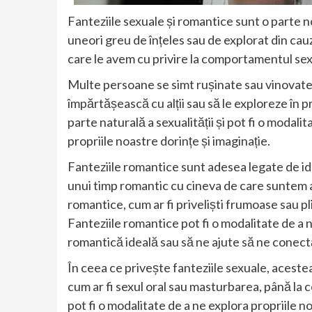
Fanteziile sexuale și romantice sunt o parte n
uneori greu de înțeles sau de explorat din cauz
care le avem cu privire la comportamentul sex
Multe persoane se simt rușinate sau vinovate p
împărtășească cu alții sau să le exploreze în p
parte naturală a sexualității și pot fi o modali
propriile noastre dorințe și imaginație.
Fanteziile romantice sunt adesea legate de id
unui timp romantic cu cineva de care suntem a
romantice, cum ar fi priveliști frumoase sau pl
Fanteziile romantice pot fi o modalitate de a 
romantică ideală sau să ne ajute să ne conec
În ceea ce privește fanteziile sexuale, acestea
cum ar fi sexul oral sau masturbarea, până la
pot fi o modalitate de a ne explora propriile no