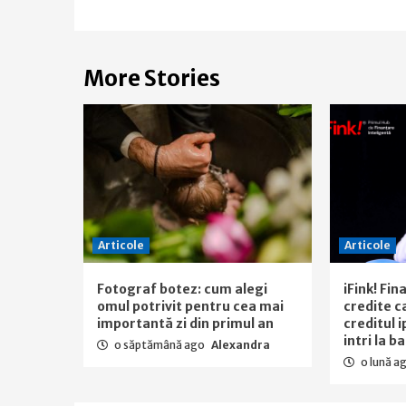
More Stories
Articole
Articole
Fotograf botez: cum alegi
iFink! Fi
omul potrivit pentru cea mai
credite c
importantă zi din primul an
creditul 
intri la b
o săptămână ago
Alexandra
o lună a