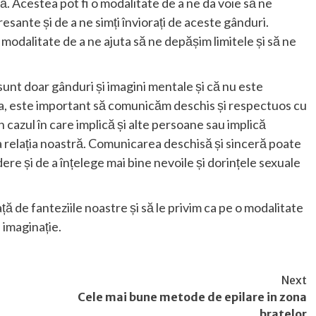
ă. Acestea pot fi o modalitate de a ne da voie să ne
resante și de a ne simți înviorați de aceste gânduri.
modalitate de a ne ajuta să ne depășim limitele și să ne
unt doar gânduri și imagini mentale și că nu este
a, este important să comunicăm deschis și respectuos cu
 cazul în care implică și alte persoane sau implică
relația noastră. Comunicarea deschisă și sinceră poate
dere și de a înțelege mai bine nevoile și dorințele sexuale
ă de fanteziile noastre și să le privim ca pe o modalitate
 imaginație.
Next
Cele mai bune metode de epilare in zona
bratelor