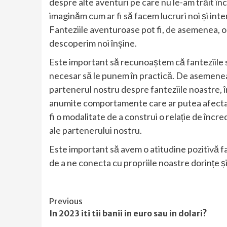
despre alte aventuri pe care nu le-am trăit înc
imaginăm cum ar fi să facem lucruri noi și inte
Fanteziile aventuroase pot fi, de asemenea, o 
descoperim noi înșine.
Este important să recunoaștem că fanteziile s
necesar să le punem în practică. De asemene
partenerul nostru despre fanteziile noastre, în
anumite comportamente care ar putea afecta 
fi o modalitate de a construi o relație de încre
ale partenerului nostru.
Este important să avem o atitudine pozitivă faț
de a ne conecta cu propriile noastre dorințe și
Continue
Previous
In 2023 iti tii banii in euro sau in dolari?
Reading