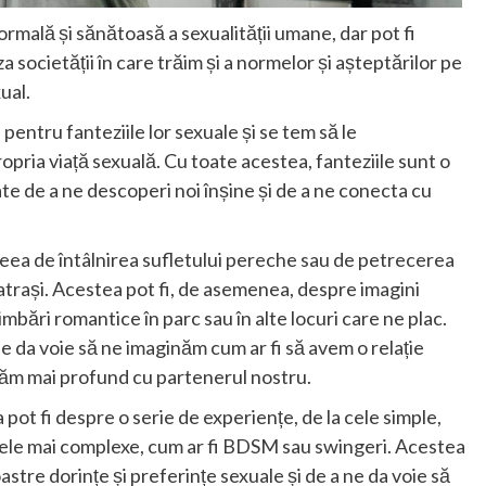
ormală și sănătoasă a sexualității umane, dar pot fi
a societății în care trăim și a normelor și așteptărilor pe
ual.
entru fanteziile lor sexuale și se tem să le
ropria viață sexuală. Cu toate acestea, fanteziile sunt o
tate de a ne descoperi noi înșine și de a ne conecta cu
eea de întâlnirea sufletului pereche sau de petrecerea
trași. Acestea pot fi, de asemenea, despre imagini
imbări romantice în parc sau în alte locuri care ne plac.
ne da voie să ne imaginăm cum ar fi să avem o relație
tăm mai profund cu partenerul nostru.
 pot fi despre o serie de experiențe, de la cele simple,
 cele mai complexe, cum ar fi BDSM sau swingeri. Acestea
astre dorințe și preferințe sexuale și de a ne da voie să