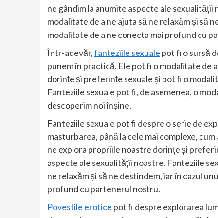
ne gândim la anumite aspecte ale sexualității 
modalitate de a ne ajuta să ne relaxăm și să ne
modalitate de a ne conecta mai profund cu pa
Într-adevăr,
fanteziile sexuale
pot fi o sursă d
punem în practică. Ele pot fi o modalitate de 
dorințe și preferințe sexuale și pot fi o modali
Fanteziile sexuale pot fi, de asemenea, o modal
descoperim noi înșine.
Fanteziile sexuale pot fi despre o serie de expe
masturbarea, până la cele mai complexe, cum a
ne explora propriile noastre dorințe și preferi
aspecte ale sexualității noastre. Fanteziile se
ne relaxăm și să ne destindem, iar în cazul unu
profund cu partenerul nostru.
Povestile erotice
pot fi despre explorarea lumi