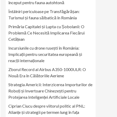
început pentru fauna autohtonă
Întâlniri periculoase pe Transfăgărășan:
Turismul și fauna sălbatică în România
Primăria Capitalei și Lupta cu Șobolanii: O
Problemă Ce Necesită Implicarea Fiecărui
Cetățean
Incursiunile cu drone rusești în România:
Implicații pentru securitatea europeană și
reacții internaționale
Zborul Record al Airbus A350-1000ULR: O
Nouă Era în Călătoriile Aeriene
Strategia Americii: Interzicerea Importurilor de
Roboți și Invertoare Chinezești pentru
Protejarea Inteligenței Artificiale Locale
Ciprian Ciucu despre viitorul politic al PNL:
Alianțe și strategii pe termen lung în fața