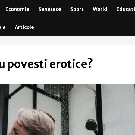
Economie
Sanatate
Sport
World
Educat
yle
Articole
au povesti erotice?