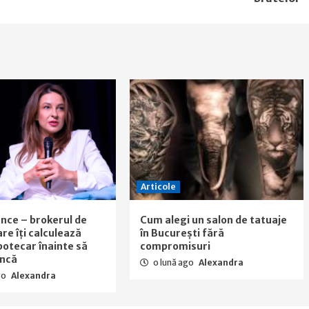
Articole
nance – brokerul de
Cum alegi un salon de tatuaje
are îți calculează
în București fără
ipotecar înainte să
compromisuri
ancă
o lună ago
Alexandra
go
Alexandra