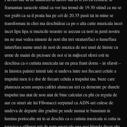
framantau saracele stiind ca vor lua trenul de 19.30 stiind ca nu se
vor grabi ca sa il poata lua pe cel de 20.35 pasii tai in mine se
transformau in chei ma deschideai ca pe o alta cutie muzicala incet
incet lipa lipa si muzicile noastre se asezau ca nori in jurul nostru
nu ne mai vedea nimeni de nori din trei straturi/faci o lume/fara
laturi/fara nume unul de nori de muzica de noi unul de liniste cu
urme de maini de picioare de noi si in mijlocul sferei esti tu
deschisa ca o cutiuta muzicala iar eu prea frant dorm – in sfarsit –
in linistea palniei inimii tale si undeva intre noi fiecarei celule a
trupului meu ii e dor de fiecare celula a trupului tau. buze care
planeaza acum asupra cafelei alunecau ieri ca demente pe dunele
trupului tau atat de nou atat de bine calculat cu phi cu regula de
aur cu siruri ale lui Fibonacci serpuind ca ADN-uri culese de
undeva de departe din gradini pe unde numai te banuiam in
lumina portocalie mi te-ai deschis ca o cutiuta muzicala si cutia ta
toracica a eliberat mii de note muzicale una mai blanda decat alta