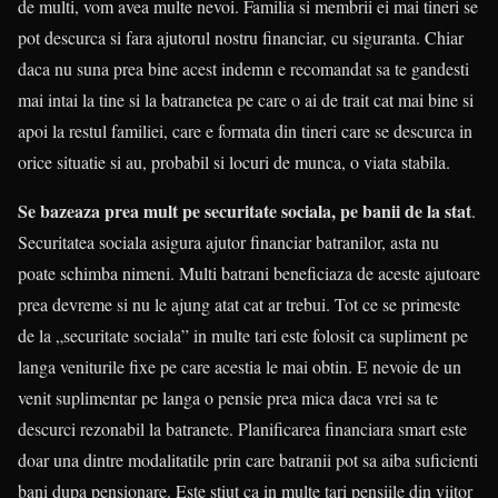
de multi, vom avea multe nevoi. Familia si membrii ei mai tineri se
pot descurca si fara ajutorul nostru financiar, cu siguranta. Chiar
daca nu suna prea bine acest indemn e recomandat sa te gandesti
mai intai la tine si la batranetea pe care o ai de trait cat mai bine si
apoi la restul familiei, care e formata din tineri care se descurca in
orice situatie si au, probabil si locuri de munca, o viata stabila.
Se bazeaza prea mult pe securitate sociala, pe banii de la stat
.
Securitatea sociala asigura ajutor financiar batranilor, asta nu
poate schimba nimeni. Multi batrani beneficiaza de aceste ajutoare
prea devreme si nu le ajung atat cat ar trebui. Tot ce se primeste
de la „securitate sociala” in multe tari este folosit ca supliment pe
langa veniturile fixe pe care acestia le mai obtin. E nevoie de un
venit suplimentar pe langa o pensie prea mica daca vrei sa te
descurci rezonabil la batranete. Planificarea financiara smart este
doar una dintre modalitatile prin care batranii pot sa aiba suficienti
bani dupa pensionare. Este stiut ca in multe tari pensiile din viitor