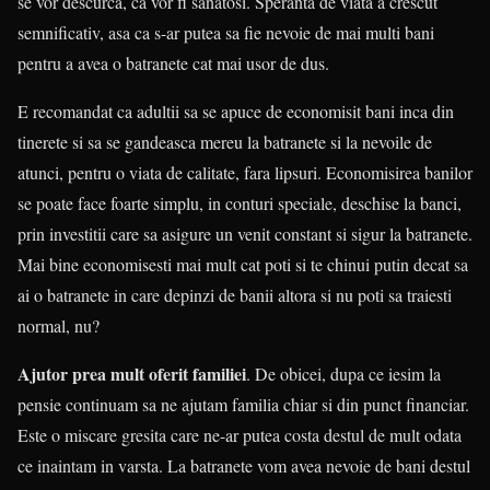
se vor descurca, ca vor fi sanatosi. Speranta de viata a crescut
semnificativ, asa ca s-ar putea sa fie nevoie de mai multi bani
pentru a avea o batranete cat mai usor de dus.
E recomandat ca adultii sa se apuce de economisit bani inca din
tinerete si sa se gandeasca mereu la batranete si la nevoile de
atunci, pentru o viata de calitate, fara lipsuri. Economisirea banilor
se poate face foarte simplu, in conturi speciale, deschise la banci,
prin investitii care sa asigure un venit constant si sigur la batranete.
Mai bine economisesti mai mult cat poti si te chinui putin decat sa
ai o batranete in care depinzi de banii altora si nu poti sa traiesti
normal, nu?
Ajutor prea mult oferit familiei
. De obicei, dupa ce iesim la
pensie continuam sa ne ajutam familia chiar si din punct financiar.
Este o miscare gresita care ne-ar putea costa destul de mult odata
ce inaintam in varsta. La batranete vom avea nevoie de bani destul