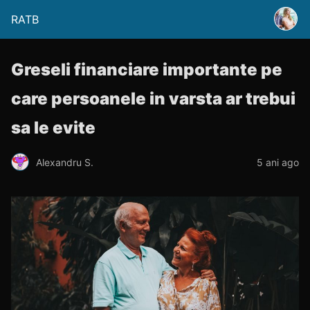
RATB
Greseli financiare importante pe
care persoanele in varsta ar trebui
sa le evite
Alexandru S.
5 ani ago