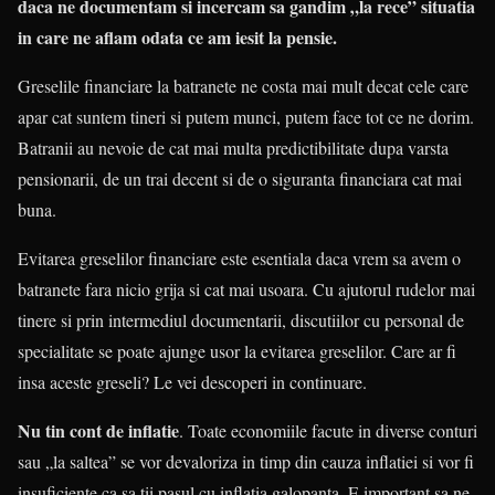
daca ne documentam si incercam sa gandim „la rece” situatia
in care ne aflam odata ce am iesit la pensie.
Greselile financiare la batranete ne costa mai mult decat cele care
apar cat suntem tineri si putem munci, putem face tot ce ne dorim.
Batranii au nevoie de cat mai multa predictibilitate dupa varsta
pensionarii, de un trai decent si de o siguranta financiara cat mai
buna.
Evitarea greselilor financiare este esentiala daca vrem sa avem o
batranete fara nicio grija si cat mai usoara. Cu ajutorul rudelor mai
tinere si prin intermediul documentarii, discutiilor cu personal de
specialitate se poate ajunge usor la evitarea greselilor. Care ar fi
insa aceste greseli? Le vei descoperi in continuare.
Nu tin cont de inflatie
. Toate economiile facute in diverse conturi
sau „la saltea” se vor devaloriza in timp din cauza inflatiei si vor fi
insuficiente ca sa tii pasul cu inflatia galopanta. E important sa ne