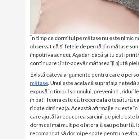
În timp ce dormitul pe mătase nu este nimic no
observat că și fețele de pernă din mătase sunt 
împotriva acneei. Așadar, dacă și tu ești prin
continuare : într-adevăr mătasea îți ajută piel
Există câteva argumente pentru care o persoa
mătase
. Unul este acela că suprafața netedă 
expusă în timpul somnului, prevenind „ridurile
în pat. Teoria este că trecerea la o țesătură ca
ridate dimineața. Această afirmație nu este î
care ajută la reducerea sarcinii pe piele este 
dorm cel mai mult pe o laterală sau pe burtă. I
recomandat să dormi pe spate pentru a evita „ri