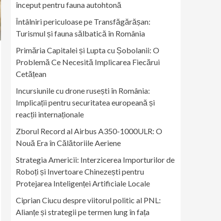
început pentru fauna autohtonă
Întâlniri periculoase pe Transfăgărășan:
Turismul și fauna sălbatică în România
Primăria Capitalei și Lupta cu Șobolanii: O
Problemă Ce Necesită Implicarea Fiecărui
Cetățean
Incursiunile cu drone rusești în România:
Implicații pentru securitatea europeană și
reacții internaționale
Zborul Record al Airbus A350-1000ULR: O
Nouă Era în Călătoriile Aeriene
Strategia Americii: Interzicerea Importurilor de
Roboți și Invertoare Chinezești pentru
Protejarea Inteligenței Artificiale Locale
Ciprian Ciucu despre viitorul politic al PNL:
Alianțe și strategii pe termen lung în fața