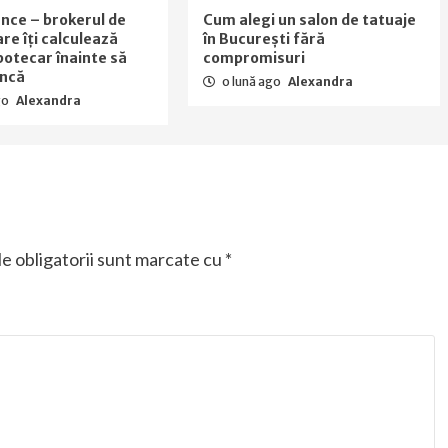
nance – brokerul de
Cum alegi un salon de tatuaje
are îți calculează
în București fără
ipotecar înainte să
compromisuri
ancă
o lună ago
Alexandra
go
Alexandra
e obligatorii sunt marcate cu
*