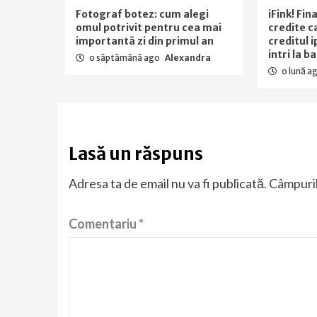
Fotograf botez: cum alegi
iFink! Fi
omul potrivit pentru cea mai
credite c
importantă zi din primul an
creditul 
intri la b
o săptămână ago
Alexandra
o lună a
Lasă un răspuns
Adresa ta de email nu va fi publicată.
Câmpuril
Comentariu
*