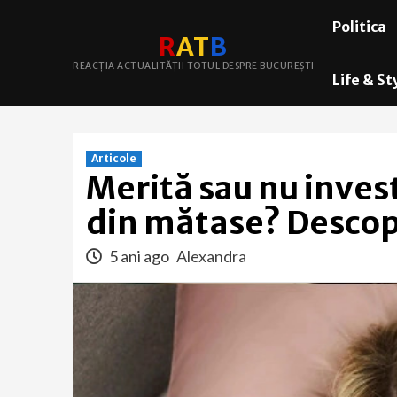
Skip
Politica
to
R
A
T
B
content
REACȚIA ACTUALITĂȚII TOTUL DESPRE BUCUREȘTI
Life & St
Articole
Merită sau nu invest
din mătase? Descope
5 ani ago
Alexandra