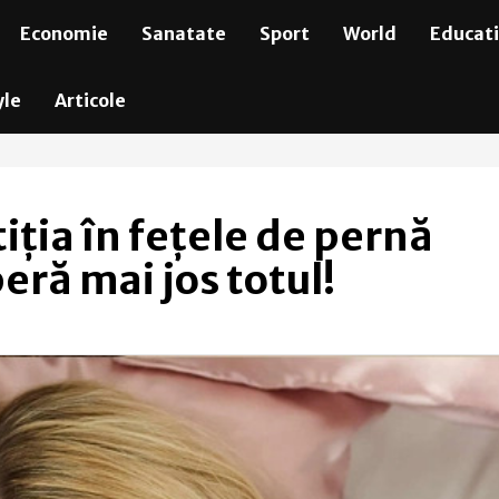
Economie
Sanatate
Sport
World
Educat
yle
Articole
iția în fețele de pernă
ră mai jos totul!