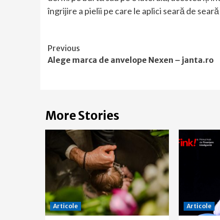
îngrijire a pielii pe care le aplici seară de sea
Continue
Previous
Alege marca de anvelope Nexen – janta.ro
Reading
More Stories
Articole
Articole