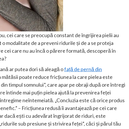
u, cei care se preocupă constant de îngrijirea pielii au
o modalitate de a preveni ridurile și de a se proteja
tre cei care nu au încă o părere formată, descoperă în
ea?
nă ar putea dori să aleagă o
față de pernă din
a mătăsii poate reduce fricțiunea la care pielea este
 din timpul somnului”, care apar pe obraji după ore întregi
re întinde mai puțin pielea ajută la prevenirea feței
n întregime neîntemeiată. „Concluzia este că orice produs
benefic.” – Fricțiunea redusă îi avantajează pe cei care
ar dacă ești cu adevărat îngrijorat de riduri, este
durile sub presiune și strivirea feței”, căci și părul tău