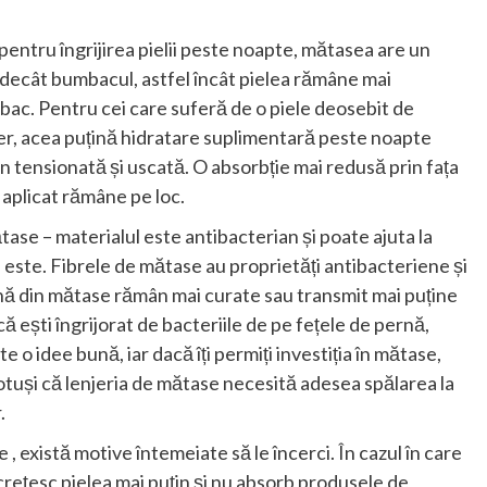
pentru îngrijirea pielii peste noapte, mătasea are un
 decât bumbacul, astfel încât pielea rămâne mai
ac. Pentru cei care suferă de o piele deosebit de
ier, acea puțină hidratare suplimentară peste noapte
in tensionată și uscată. O absorbție mai redusă prin fața
 aplicat rămâne pe loc.
tase – materialul este antibacterian și poate ajuta la
 este. Fibrele de mătase au proprietăți antibacteriene și
rnă din mătase rămân mai curate sau transmit mai puține
 ești îngrijorat de bacteriile de pe fețele de pernă,
 o idee bună, iar dacă îți permiți investiția în mătase,
totuși că lenjeria de mătase necesită adesea spălarea la
.
, există motive întemeiate să le încerci. În cazul în care
ncrețesc pielea mai puțin și nu absorb produsele de