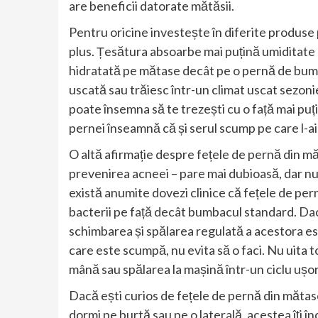
are beneficii datorate mătăsii.
Pentru oricine investește în diferite produse 
plus. Țesătura absoarbe mai puțină umiditate
hidratată pe mătase decât pe o pernă de bumb
uscată sau trăiesc într-un climat uscat sezon
poate însemna să te trezești cu o față mai puț
pernei înseamnă că și serul scump pe care l-ai
O altă afirmație despre fețele de pernă din mă
prevenirea acneei – pare mai dubioasă, dar nu
există anumite dovezi clinice că fețele de pe
bacterii pe față decât bumbacul standard. Dacă
schimbarea și spălarea regulată a acestora este
care este scumpă, nu evita să o faci. Nu uita 
mână sau spălarea la mașină într-un ciclu ușor
Dacă ești curios de fețele de pernă din mătase 
dormi pe burtă sau pe o laterală, acestea îți î