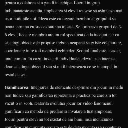
pentru a colabora si a gandi in echipa. Lucrul in grup
imbunatateste atentia, implicarea si elevii reusesc sa asimileze mai
usor notiunile noi. Ideea este ca fiecare membru al grupului sa
poata termina cu succes sarcina trasata. Se formeaza grupuri de 3-
6 elevi, fiecare membru are un rol specificat de la inceput, iar ca
sa atingi obiectivele propuse trebuie neaparat sa existe colaborare,
coordonare intre toti membrii echipelor. Scopul final este, asadar,
unul comun. In cazul invatarii individuale, elevul este interesat
doar sa atinga obiectul sau si nu il intereseaza ce se intampla in
restul clasei.
Gamificarea
. Integrarea de elemente desprinse din jocuri in medii
non-ludice sau gamificarea reprezinta o practica pe care am tot
vazut-o in scoli. Datorita evolutiei jocurilor video fenomenul
gamificarii ca metoda de predare si invatare a luat amploare.
Jocuri pentru elevi au tot existat de ani buni, insa incluziunea
gamificarii in curricula scolara este de data recenta si va continua