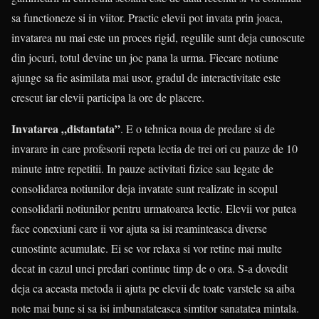
sa functioneze si in viitor. Practic elevii pot invata prin joaca,
invatarea nu mai este un proces rigid, regulile sunt deja cunoscute
din jocuri, totul devine un joc pana la urma. Fiecare notiune
ajunge sa fie asimilata mai usor, gradul de interactivitate este
crescut iar elevii participa la ore de placere.
Invatarea „distantata”
. E o tehnica noua de predare si de
invarare in care profesorii repeta lectia de trei ori cu pauze de 10
minute intre repetitii. In pauze activitati fizice sau legate de
consolidarea notiunilor deja invatate sunt realizate in scopul
consolidarii notiunilor pentru urmatoarea lectie. Elevii vor putea
face conexiuni care ii vor ajuta sa isi reaminteasca diverse
cunostinte acumulate. Ei se vor relaxa si vor retine mai multe
decat in cazul unei predari continue timp de o ora. S-a dovedit
deja ca aceasta metoda ii ajuta pe elevii de toate varstele sa aiba
note mai bune si sa isi imbunatateasca simtitor sanatatea mintala.