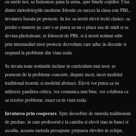
cu unele noi, sa fuzioneze pana la urma, spre binele copiilor. Una
dintre metodologiile moderne folosite cu succes la clasa este PBL,
invatarea bazata pe proiecte. In loc sa inveti elevii lectii clasice, sa
predai o materie pe care s-ar putea sa nu o placa asa de mult si sa
devina plictisitoare, te folosesti de PBL si ii inveti notiuni utile
prin intermediul unor proiecte dezvoltate care aduc in discutie si
raspund la probleme din viata reala.
Se invata toate notiunile incluse in curriculum mai usor, se
porneste de la probleme concrete, dispare incet, incet modelul
traditional teoretic si modelul abstract. Elevii vor putea sa isi
utilizeze gandirea critica, vor comunica mai bine, vor colabora ca
sa rezolve probleme, exact ca in viata reala.
Invatarea prin cooperare
. Spre deosebire de metoda traditionala
de predare, in care profesorul e la catedra si elevii stau in banci si
asculta, aceasta metoda presupune gruparea elevilor in echipe,