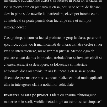
materialele educationale acasa si sa lucreze in baza lor la clasa. In
loc sa pierzi timp cu predarea la clasa, poti sa te ocupi de fiecare
elev in parte si de nevoile lui particulare, elevii pot intreba ce nu
au inteles si se poate puncta doar lucrul pe care ei nu il pot
intelege corect.
Castigi timp, ai cum sa faci si proiecte de grup la clasa, pe sarcini
specifice, copiii vor fi mai incantati de interactivitatea orelor si vor
vrea sa interactioneze, nu se vor mai plictisi. Metodologia de
predare e usor de pus in practica, trebuie doar sa invatam elevii sa
citeasca acasa si sa descopere, sa foloseasca si materiale
aditionale, daca au nevoie, in asa fel incat la clasa sa se poata
discuta despre materie si sa se poata realiza cat mai multe aplicatii
utile in intelegerea clara a notiunilor vehiculate.
Invatarea bazata pe proiect
. Odata cu aparitia tehnologiilor
moderne si in scoli, vechile metodologii au trebuit sa se „impace”