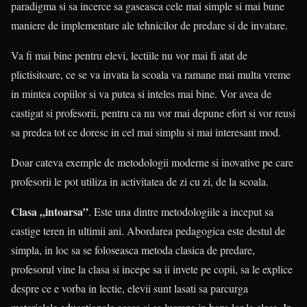
paradigma si sa incerce sa gaseasca cele mai simple si mai bune
maniere de implementare ale tehnicilor de predare si de invatare.
Va fi mai bine pentru elevi, lectiile nu vor mai fi atat de
plictisitoare, ce se va invata la scoala va ramane mai multa vreme
in mintea copiilor si va putea si inteles mai bine. Vor avea de
castigat si profesorii, pentru ca nu vor mai depune efort si vor reusi
sa predea tot ce doresc in cel mai simplu si mai interesant mod.
Doar cateva exemple de metodologii moderne si inovative pe care
profesorii le pot utiliza in activitatea de zi cu zi, de la scoala.
Clasa „intoarsa”
. Este una dintre metodologiile a inceput sa
castige teren in ultimii ani. Abordarea pedagogica este destul de
simpla, in loc sa se foloseasca metoda clasica de predare,
profesorul vine la clasa si incepe sa ii invete pe copii, sa le explice
despre ce e vorba in lectie, elevii sunt lasati sa parcurga