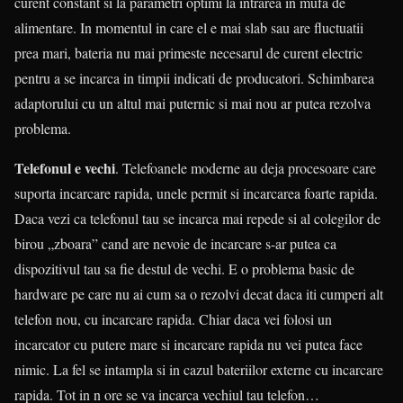
curent constant si la parametri optimi la intrarea in mufa de
alimentare. In momentul in care el e mai slab sau are fluctuatii
prea mari, bateria nu mai primeste necesarul de curent electric
pentru a se incarca in timpii indicati de producatori. Schimbarea
adaptorului cu un altul mai puternic si mai nou ar putea rezolva
problema.
Telefonul e vechi
. Telefoanele moderne au deja procesoare care
suporta incarcare rapida, unele permit si incarcarea foarte rapida.
Daca vezi ca telefonul tau se incarca mai repede si al colegilor de
birou „zboara” cand are nevoie de incarcare s-ar putea ca
dispozitivul tau sa fie destul de vechi. E o problema basic de
hardware pe care nu ai cum sa o rezolvi decat daca iti cumperi alt
telefon nou, cu incarcare rapida. Chiar daca vei folosi un
incarcator cu putere mare si incarcare rapida nu vei putea face
nimic. La fel se intampla si in cazul bateriilor externe cu incarcare
rapida. Tot in n ore se va incarca vechiul tau telefon…