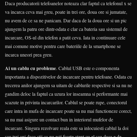
Daca producatorii telefoanelor noteaza clar faptul ca telefonul x se
va incarca ceva mai greu, poate in trei ore, doua ore si jumatate,
nu avem de ce sa ne panicam. Dar daca de la doua ore si un pic
ajungem la patru ore dintr-odata e clar ca bateria sau sistemul de
incarcare, OS-ul din telefon a patit ceva. Iata in continuare cele
mai comune motive pentru care bateriile de la smartphone se
incarca uneori prea greu.
Ai un cablu cu probleme
. Cablul USB este o componenta
importanta a dispozitivelor de incarcare pentru telefoane. Odata cu
trecerea anilor ajungem sa uitam de cablurile respective si sa nu ne
gandim deloc la faptul ca uzura lor inseamna si performante mai
scazute in privinta incarcarilor. Cablul se poate rupe, conectorul
care intra in mufa de incarcare poate sa nu mai functioneze corect,
sa nu mai asigure un contact bun in interiorul mufelor de
incarcare. Singura rezolvare reala este sa inlocuiesti cablul la doi
sau trei ani daca stii ca nu esti foarte atent cu el sau daca e de