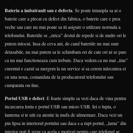
Bateria a imbatranit sau e defecta
. Se poate intampla sa ai o
baterie care a plecat cu defect din fabrica, o baterie care e prea
veche sau care nu mai poate sa iti asigure o utilizare normala a
telefonului. Bateriile se „strica” destul de repede si de multe ori le
putem inlocui. Insa de ceva ani, de cand bateriile nu mai sunt
detasabile, nu mai putem sa le schimbam ori de cate ori ni se pare
ca nu mai functioneaza cum trebuie. Daca vedem ca nu mai „tine”
curentul e cazul sa mergem la un service si sa cerem inlocuirea ei
cu una noua, comandata de la producatorul telefonului sau
cumparata on-line.
Portul USB e defect
. E foarte simplu sa vezi daca de vina pentru
incarcarea lenta e portul USB sau micro USB. Iei o lupta, o
lanterna si te uiti cu atentie la mufa de alimentare. Daca vezi un
pin lipsa in interiorul portului sau daca s-a rupt portul, „lama” din
interior poti fi sigur ca acela e motivul pentru care telefonul se