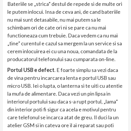
Bateriile se „strica” destul de repede si de multe ori
le putem inlocui. Insa de ceva ani, de cand bateriile
nu mai sunt detasabile, nu mai putem sa le
schimbam ori de cate ori ni se pare ca nu mai
functioneaza cum trebuie. Daca vedem ca nu mai
„tine” curentul e cazul sa mergem la un service si sa
cerem inlocuirea ei cu una noua, comandata de la
producatorul telefonului sau cumparata on-line.
Portul USB e defect
. E foarte simplu sa vezi daca
de vina pentru incarcarea lenta e portul USB sau
micro USB. Iei o lupta, o lanterna si te uiti cu atentie
la mufa de alimentare. Daca vezi un pin lipsa in
interiorul portului sau daca s-a rupt portul, „lama”
din interior poti fi sigur ca acela e motivul pentru
care telefonul se incarca atat de greu. Il duci la un
atelier GSM si in cateva ore il ai reparat sau poti