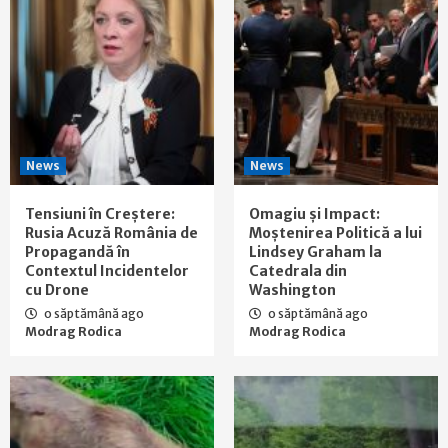
News
News
Tensiuni în Creștere:
Omagiu și Impact:
Rusia Acuză România de
Moștenirea Politică a lui
Propagandă în
Lindsey Graham la
Contextul Incidentelor
Catedrala din
cu Drone
Washington
o săptămână ago
o săptămână ago
Modrag Rodica
Modrag Rodica