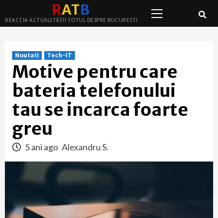
Primary
Skip
R
A
T
B
Menu
to
REACȚIA ACTUALITĂȚII TOTUL DESPRE BUCUREȘTI
content
Noutati
Tech-IT
Motive pentru care
bateria telefonului
tau se incarca foarte
greu
5 ani ago
Alexandru S.