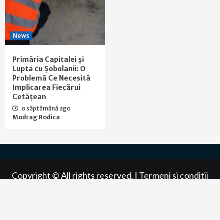
News
Primăria Capitalei și
Lupta cu Șobolanii: O
Problemă Ce Necesită
Implicarea Fiecărui
Cetățean
o săptămână ago
Modrag Rodica
Copyright © All rights reserved. |
Termeni si conditii
|
Politica de confidentialitate
|
Politica de cookies
|
ANPC
|
Contact