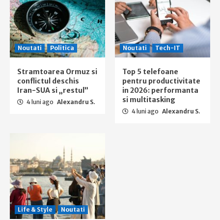
Noutati
Politica
Noutati
Tech-IT
Stramtoarea Ormuz si
Top 5 telefoane
conflictul deschis
pentru productivitate
Iran-SUA si „restul”
in 2026: performanta
si multitasking
4 luni ago
Alexandru S.
4 luni ago
Alexandru S.
Life & Style
Noutati