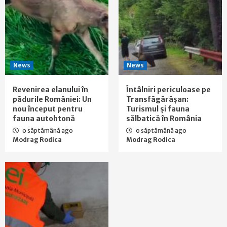
News
News
Revenirea elanului în
Întâlniri periculoase pe
pădurile României: Un
Transfăgărășan:
nou început pentru
Turismul și fauna
fauna autohtonă
sălbatică în România
o săptămână ago
o săptămână ago
Modrag Rodica
Modrag Rodica