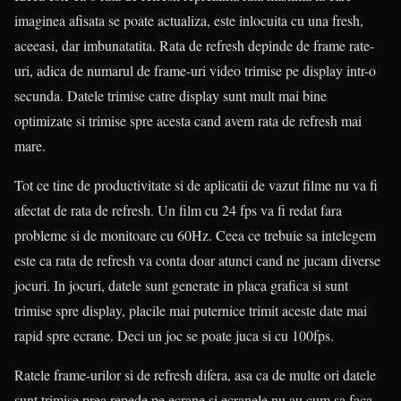
imaginea afisata se poate actualiza, este inlocuita cu una fresh,
aceeasi, dar imbunatatita. Rata de refresh depinde de frame rate-
uri, adica de numarul de frame-uri video trimise pe display intr-o
secunda. Datele trimise catre display sunt mult mai bine
optimizate si trimise spre acesta cand avem rata de refresh mai
mare.
Tot ce tine de productivitate si de aplicatii de vazut filme nu va fi
afectat de rata de refresh. Un film cu 24 fps va fi redat fara
probleme si de monitoare cu 60Hz. Ceea ce trebuie sa intelegem
este ca rata de refresh va conta doar atunci cand ne jucam diverse
jocuri. In jocuri, datele sunt generate in placa grafica si sunt
trimise spre display, placile mai puternice trimit aceste date mai
rapid spre ecrane. Deci un joc se poate juca si cu 100fps.
Ratele frame-urilor si de refresh difera, asa ca de multe ori datele
sunt trimise prea repede pe ecrane si ecranele nu au cum sa faca