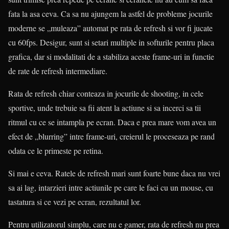
fata la asa ceva. Ca sa nu ajungem la astfel de probleme jocurile
moderne se „muleaza” automat pe rata de refresh si vor fi jucate
cu 60fps. Desigur, sunt si setari multiple in softurile pentru placa
grafica, dar si modalitati de a stabiliza aceste frame-uri in functie
de rate de refresh intermediare.
Rata de refresh chiar conteaza in jocurile de shooting, in cele
sportive, unde trebuie sa fii atent la actiune si sa incerci sa tii
ritmul cu ce se intampla pe ecran. Daca e prea mare vom avea un
efect de „blurring” intre frame-uri, creierul le proceseaza pe rand
odata ce le primeste pe retina.
Si mai e ceva. Ratele de refresh mari sunt foarte bune daca nu vrei
sa ai lag, intarzieri intre actiunile pe care le faci cu un mouse, cu
tastatura si ce vezi pe ecran, rezultatul lor.
Pentru utilizatorul simplu, care nu e gamer, rata de refresh nu prea