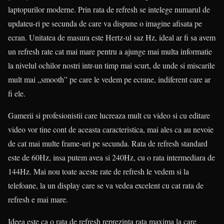
laptopurilor moderne. Prin rata de refresh se intelege numarul de
updateu-ri pe secunda de care va dispune o imagine afisata pe
ecran. Unitatea de masura este Hertz-ul saz Hz, ideal ar fi sa avem
un refresh rate cat mai mare pentru a ajunge mai multa informatie
la nivelul ochilor nostri intr-un timp mai scurt, de unde si miscarile
mult mai „smooth” pe care le vedem pe ecrane, indiferent care ar
fi ele.
Gamerii si profesionistii care lucreaza mult cu video si cu editare
video vor tine cont de aceasta caracteristica, mai ales ca au nevoie
de cat mai multe frame-uri pe secunda. Rata de refresh standard
este de 60Hz, insa putem avea si 240Hz, cu o rata intermediara de
144Hz. Mai nou toate aceste rate de refresh le vedem si la
telefoane, la un display care se va vedea excelent cu cat rata de
refresh e mai mare.
Ideea este ca o rata de refresh reprezinta rata maxima la care