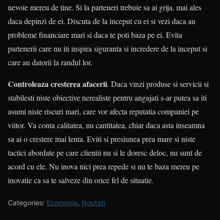
nevoie mereu de tine. Si la parteneri trebuie sa ai grija, mai ales
daca depinzi de ei. Discuta de la inceput cu ei si vezi daca au
probleme financiare mari si daca te poti baza pe ei. Evita
partenerii care nu iti inspira siguranta si incredere de la inceput si
care au datorii la randul lor.
Controleaza cresterea afacerii
. Daca vinzi produse si servicii si
stabilesti niste obiective nerealiste pentru angajati s-ar putea sa iti
asumi niste riscuri mari, care vor afecta reputatia companiei pe
viitor. Va conta calitatea, nu cantitatea, chiar daca asta inseamna
sa ai o crestere mai lenta. Eviti si presiunea prea mare si niste
tactici abordate pe care clientii nu si le doresc deloc, nu sunt de
acord cu ele. Nu inova nici prea repede si nu te baza mereu pe
inovatie ca sa te salveze din orice fel de situatie.
Categories:
Economie
,
Noutati