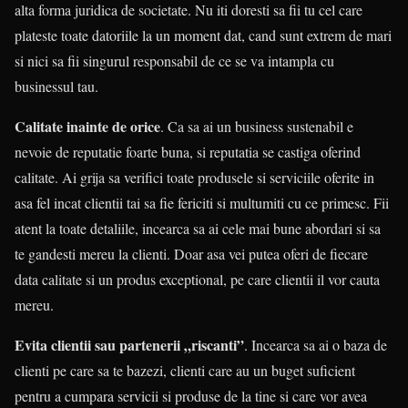
alta forma juridica de societate. Nu iti doresti sa fii tu cel care
plateste toate datoriile la un moment dat, cand sunt extrem de mari
si nici sa fii singurul responsabil de ce se va intampla cu
businessul tau.
Calitate inainte de orice
. Ca sa ai un business sustenabil e
nevoie de reputatie foarte buna, si reputatia se castiga oferind
calitate. Ai grija sa verifici toate produsele si serviciile oferite in
asa fel incat clientii tai sa fie fericiti si multumiti cu ce primesc. Fii
atent la toate detaliile, incearca sa ai cele mai bune abordari si sa
te gandesti mereu la clienti. Doar asa vei putea oferi de fiecare
data calitate si un produs exceptional, pe care clientii il vor cauta
mereu.
Evita clientii sau partenerii „riscanti”
. Incearca sa ai o baza de
clienti pe care sa te bazezi, clienti care au un buget suficient
pentru a cumpara servicii si produse de la tine si care vor avea