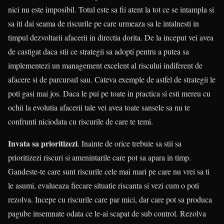
nici nu este imposibil. Totul este sa fii atent la tot ce se intampla si
sa iti dai seama de riscurile pe care urmeaza sa le intalnesti in
timpul dezvoltarii afacerii in directia dorita. De la inceput vei avea
de castigat daca stii ce strategii sa adopti pentru a putea sa
implementezi un management excelent al riscului indiferent de
afacere si de parcursul sau. Cateva exemple de astfel de strategii le
poti gasi mai jos. Daca le pui pe toate in practica si esti mereu cu
ochii la evolutia afacerii tale vei avea toate sansele sa nu te
confrunti niciodata cu riscurile de care te temi.
Invata sa prioritizezi
. Inainte de orice trebuie sa stii sa
prioritizezi riscuri si amenintarile care pot sa apara in timp.
Gandeste-te care sunt riscurile cele mai mari pe care nu vrei sa ti
le asumi, evalueaza fiecare situatie riscanta si vezi cum o poti
rezolva. Incepe cu riscurile care par mici, dar care pot sa produca
pagube insemnate odata ce le-ai scapat de sub control. Rezolva