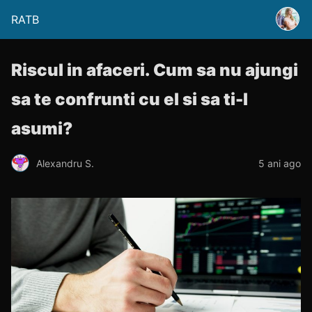
RATB
Riscul in afaceri. Cum sa nu ajungi
sa te confrunti cu el si sa ti-l
asumi?
Alexandru S.
5 ani ago