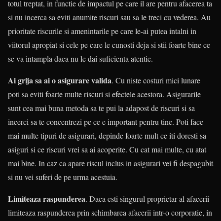
totul treptat, in functie de impactul pe care il are pentru afacerea ta
si nu incerca sa eviti anumite riscuri sau sa le treci cu vederea. Au
prioritate riscurile si amenintarile pe care le-ai putea intalni in
viitorul apropiat si cele pe care le cunosti deja si stii foarte bine ce
se va intampla daca nu le dai suficienta atentie.
Ai grija sa ai o asigurare valida
. Cu niste costuri mici lunare
poti sa eviti foarte multe riscuri si efectele acestora. Asigurarile
sunt cea mai buna metoda sa te pui la adapost de riscuri si sa
incerci sa te concentrezi pe ce e important pentru tine. Poti face
mai multe tipuri de asigurari, depinde foarte mult ce iti doresti sa
asiguri si ce riscuri vrei sa ai acoperite. Cu cat mai multe, cu atat
mai bine. In caz ca apare riscul inclus in asigurari vei fi despagubit
si nu vei suferi de pe urma acestuia.
Limiteaza raspunderea
. Daca esti singurul proprietar al afacerii
limiteaza raspunderea prin schimbarea afacerii intr-o corporatie, in