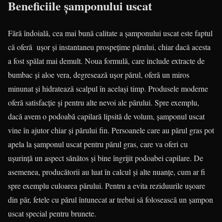
Beneficiile șamponului uscat
Fără îndoială, cea mai bună calitate a șamponului uscat este faptul
că oferă ușor și instantaneu prospețime părului, chiar dacă acesta
a fost spălat mai demult. Noua formulă, care include extracte de
bumbac și aloe vera, degresează ușor părul, oferă un miros
minunat și hidratează scalpul în același timp. Produsele moderne
oferă satisfacție și pentru alte nevoi ale părului. Spre exemplu,
dacă avem o podoabă capilară lipsită de volum, șamponul uscat
vine în ajutor chiar și părului fin. Persoanele care au părul gras pot
apela la șamponul uscat pentru părul gras, care va oferi cu
ușurință un aspect sănătos și bine îngrijit podoabei capilare. De
asemenea, producătorii au luat în calcul și alte nuanțe, cum ar fi
spre exemplu culoarea părului. Pentru a evita reziduurile ușoare
din păr, fetele cu părul întunecat ar trebui să folosească un șampon
uscat special pentru brunete.