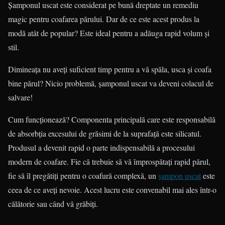
Șamponul uscat este considerat pe bună dreptate un remediu
magic pentru coafarea părului. Dar de ce este acest produs la
modă atât de popular? Este ideal pentru a adăuga rapid volum și
stil.
Dimineața nu aveți suficient timp pentru a vă spăla, usca și coafa
bine părul? Nicio problemă, șamponul uscat va deveni colacul de
salvare!
Cum funcționează? Componenta principală care este responsabilă
de absorbția excesului de grăsimi de la suprafață este silicatul.
Produsul a devenit rapid o parte indispensabilă a procesului
modern de coafare. Fie că trebuie să vă împrospătați rapid părul,
fie să îl pregătiți pentru o coafură complexă, un
șampon uscat
este
ceea de ce aveți nevoie. Acest lucru este convenabil mai ales într-o
călătorie sau când vă grăbiți.