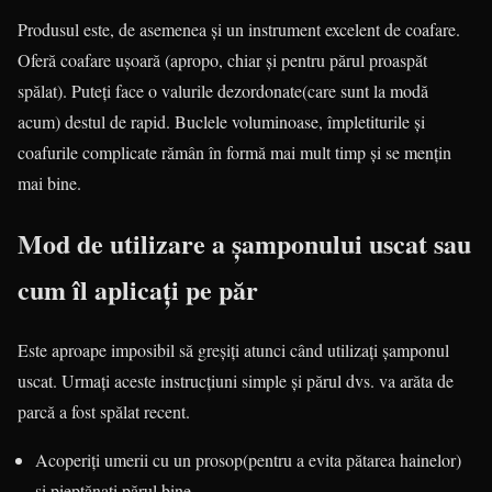
Produsul este, de asemenea și un instrument excelent de coafare.
Oferă coafare ușoară (apropo, chiar și pentru părul proaspăt
spălat). Puteți face o valurile dezordonate(care sunt la modă
acum) destul de rapid. Buclele voluminoase, împletiturile și
coafurile complicate rămân în formă mai mult timp și se mențin
mai bine.
Mod de utilizare a șamponului uscat sau
cum îl aplicați pe păr
Este aproape imposibil să greșiți atunci când utilizați șamponul
uscat. Urmați aceste instrucțiuni simple și părul dvs. va arăta de
parcă a fost spălat recent.
Acoperiți umerii cu un prosop(pentru a evita pătarea hainelor)
și pieptănați părul bine.