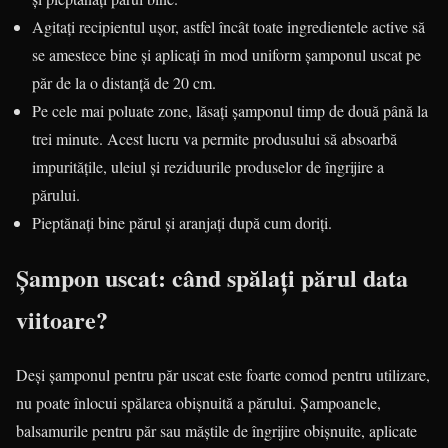
Agitați recipientul ușor, astfel încât toate ingredientele active să
se amestece bine și aplicați în mod uniform șamponul uscat pe
păr de la o distanță de 20 cm.
Pe cele mai poluate zone, lăsați șamponul timp de două până la
trei minute. Acest lucru va permite produsului să absoarbă
impuritățile, uleiul și reziduurile produselor de îngrijire a
părului.
Pieptănați bine părul și aranjați după cum doriți.
Șampon uscat: când spălați părul data
viitoare?
Deși șamponul pentru păr uscat este foarte comod pentru utilizare,
nu poate înlocui spălarea obișnuită a părului. Șampoanele,
balsamurile pentru păr sau măștile de îngrijire obișnuite, aplicate