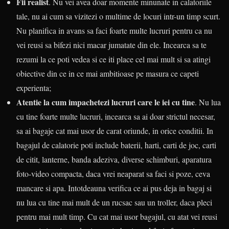
Fii realist
. Nu vei avea doar momente minunate in calatoriile
tale, nu ai cum sa vizitezi o multime de locuri intr-un timp scurt.
Nu planifica in avans sa faci foarte multe lucruri pentru ca nu
vei reusi sa bifezi nici macar jumatate din ele. Incearca sa te
rezumi la ce poti vedea si ce iti place cel mai mult si sa atingi
obiective din ce in ce mai ambitioase pe masura ce capeti
experienta;
Atentie la cum impachetezi lucruri care le iei cu tine
. Nu lua
cu tine foarte multe lucruri, incearca sa ai doar strictul necesar,
sa ai bagaje cat mai usor de carat oriunde, in orice conditii. In
bagajul de calatorie poti include baterii, harti, carti de joc, carti
de citit, lanterne, banda adeziva, diverse schimburi, aparatura
foto-video compacta, daca vrei neaparat sa faci si poze, ceva
mancare si apa. Intotdeauna verifica ce ai pus deja in bagaj si
nu lua cu tine mai mult de un rucsac sau un troller, daca pleci
pentru mai mult timp. Cu cat mai usor bagajul, cu atat vei reusi