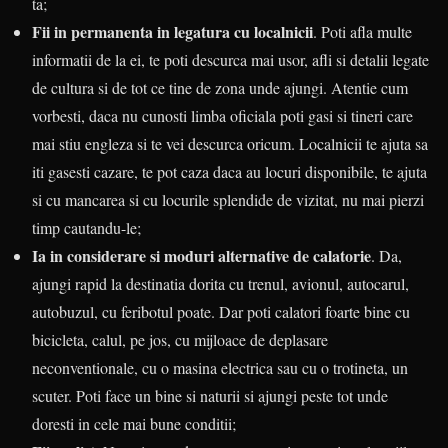
ta;
Fii in permanenta in legatura cu localnicii
. Poti afla multe
informatii de la ei, te poti descurca mai usor, afli si detalii legate
de cultura si de tot ce tine de zona unde ajungi. Atentie cum
vorbesti, daca nu cunosti limba oficiala poti gasi si tineri care
mai stiu engleza si te vei descurca oricum. Localnicii te ajuta sa
iti gasesti cazare, te pot caza daca au locuri disponibile, te ajuta
si cu mancarea si cu locurile splendide de vizitat, nu mai pierzi
timp cautandu-le;
Ia in considerare si moduri alternative de calatorie
. Da,
ajungi rapid la destinatia dorita cu trenul, avionul, autocarul,
autobuzul, cu feribotul poate. Dar poti calatori foarte bine cu
bicicleta, calul, pe jos, cu mijloace de deplasare
neconventionale, cu o masina electrica sau cu o trotineta, un
scuter. Poti face un bine si naturii si ajungi peste tot unde
doresti in cele mai bune conditii;