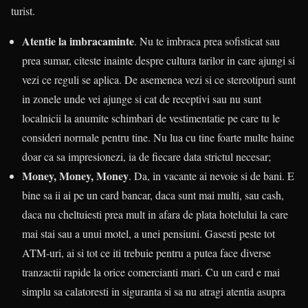
turist.
Atentie la imbracaminte
. Nu te imbraca prea sofisticat sau
prea sumar, citeste inainte despre cultura tarilor in care ajungi si
vezi ce reguli se aplica. De asemenea vezi si ce stereotipuri sunt
in zonele unde vei ajunge si cat de receptivi sau nu sunt
localnicii la anumite schimbari de vestimentatie pe care tu le
consideri normale pentru tine. Nu lua cu tine foarte multe haine
doar ca sa impresionezi, ia de fiecare data strictul necesar;
Money, Money, Money
. Da, in vacante ai nevoie si de bani. E
bine sa ii ai pe un card bancar, daca sunt mai multi, sau cash,
daca nu cheltuiesti prea mult in afara de plata hotelului la care
mai stai sau a unui motel, a unei pensiuni. Gasesti peste tot
ATM-uri, ai si tot ce iti trebuie pentru a putea face diverse
tranzactii rapide la orice comercianti mari. Cu un card e mai
simplu sa calatoresti in siguranta si sa nu atragi atentia asupra