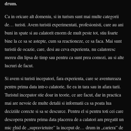
drum.
Ca in oricare alt domeniu, si in turism sunt mai multe categorii
de… turisti. Avem turistii experimentati, profesionisti, care au ani
buni in spate si au calatorit enorm de mult peste tot, stiu foarte
bine la ce sa se astepte, cum sa reactioneze, ce sa faca. Mai sunt
turistii de ocazie, care, desi au ceva experienta, nu calatoresc
mereu din lipsa de timp sau pentru ca sunt prea comozi, au si alte
lucruri de facut.
Si avem si turisti incepatori, fara experienta, care se aventureaza
pentru prima data intr-o calatorie, fie ea in tara sau in afara tarii.
Turistul incepator stie doar in teorie, ce are facut, dar in practica
mai are nevoie de multe detalii si informatii ca sa poata lua
deciziile corecte si sa se descurce. Pentru el si pentru toti cei care
descopera pentru prima data placerea de a calatori am pregatit un
mic ghid de „supravietuire” la inceput de… drum in „cariera” de