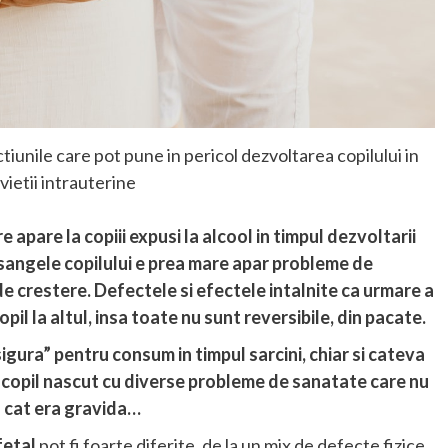
tiunile care pot pune in pericol dezvoltarea copilului in
vietii intrauterine
 apare la copiii expusi la alcool in timpul dezvoltarii
 sangele copilului e prea mare apar probleme de
de crestere. Defectele si efectele intalnite ca urmare a
il la altul, insa toate nu sunt reversibile, din pacate.
sigura” pentru consum in timpul sarcini, chiar si cateva
n copil nascut cu diverse probleme de sanatate care nu
l cat era gravida…
fetal
pot fi foarte diferite, de la un mix de defecte fizice,