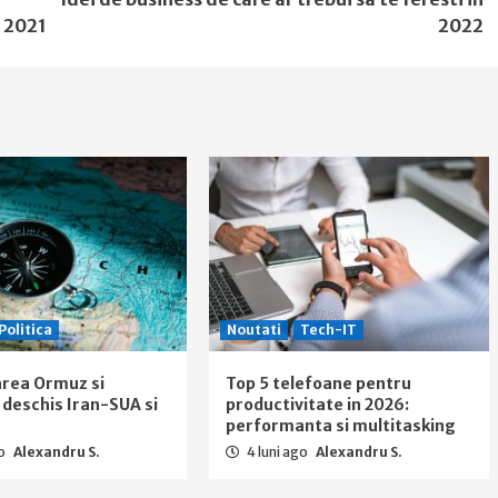
n 2021
2022
Politica
Noutati
Tech-IT
rea Ormuz si
Top 5 telefoane pentru
l deschis Iran-SUA si
productivitate in 2026:
performanta si multitasking
go
Alexandru S.
4 luni ago
Alexandru S.