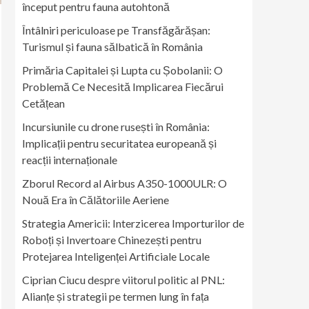
început pentru fauna autohtonă
Întâlniri periculoase pe Transfăgărășan:
Turismul și fauna sălbatică în România
Primăria Capitalei și Lupta cu Șobolanii: O
Problemă Ce Necesită Implicarea Fiecărui
Cetățean
Incursiunile cu drone rusești în România:
Implicații pentru securitatea europeană și
reacții internaționale
Zborul Record al Airbus A350-1000ULR: O
Nouă Era în Călătoriile Aeriene
Strategia Americii: Interzicerea Importurilor de
Roboți și Invertoare Chinezești pentru
Protejarea Inteligenței Artificiale Locale
Ciprian Ciucu despre viitorul politic al PNL:
Alianțe și strategii pe termen lung în fața