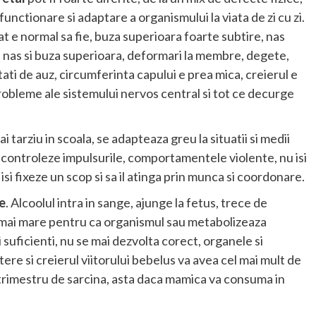
functionare si adaptare a organismului la viata de zi cu zi.
at e normal sa fie, buza superioara foarte subtire, nas
tre nas si buza superioara, deformari la membre, degete,
ltati de auz, circumferinta capului e prea mica, creierul e
, probleme ale sistemului nervos central si tot ce decurge
ai tarziu in scoala, se adapteaza greu la situatii si medii
si controleze impulsurile, comportamentele violente, nu isi
isi fixeze un scop si sa il atinga prin munca si coordonare.
re
. Alcoolul intra in sange, ajunge la fetus, trece de
e mai mare pentru ca organismul sau metabolizeaza
i suficienti, nu se mai dezvolta corect, organele si
tere si creierul viitorului bebelus va avea cel mai mult de
l trimestru de sarcina, asta daca mamica va consuma in