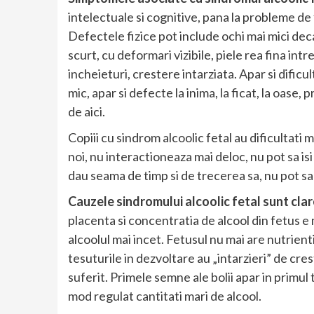
intelectuale si cognitive, pana la probleme de 
Defectele fizice pot include ochi mai mici dec
scurt, cu deformari vizibile, piele rea fina in
incheieturi, crestere intarziata. Apar si dificu
mic, apar si defecte la inima, la ficat, la oase
de aici.
Copiii cu sindrom alcoolic fetal au dificultati m
noi, nu interactioneaza mai deloc, nu pot sa i
dau seama de timp si de trecerea sa, nu pot sa 
Cauzele sindromului alcoolic fetal sunt cla
placenta si concentratia de alcool din fetus 
alcoolul mai incet. Fetusul nu mai are nutrient
tesuturile in dezvoltare au „intarzieri” de cres
suferit. Primele semne ale bolii apar in primu
mod regulat cantitati mari de alcool.