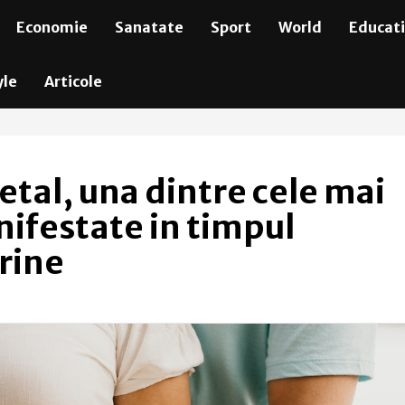
Economie
Sanatate
Sport
World
Educat
yle
Articole
etal, una dintre cele mai
nifestate in timpul
erine