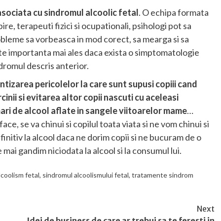
sociata cu sindromul alcoolic fetal
. O echipa formata
ire, terapeuti fizici si ocupationali, psihologi pot sa
obleme sa vorbeasca in mod corect, sa mearga si sa
rte importanta mai ales daca exista o simptomatologie
ndromul descris anterior.
ntizarea pericolelor la care sunt supusi copiii cand
nii si evitarea altor copii nascuti cu aceleasi
ari de alcool aflate in sangele viitoarelor mame
…
e, se va chinui si copilul toata viata si ne vom chinui si
finitiv la alcool daca ne dorim copii si ne bucuram de o
mai gandim niciodata la alcool si la consumul lui.
coolism fetal
,
sindromul alcoolismului fetal
,
tratamente sindrom
Next
Idei de business de care ar trebui sa te feresti in