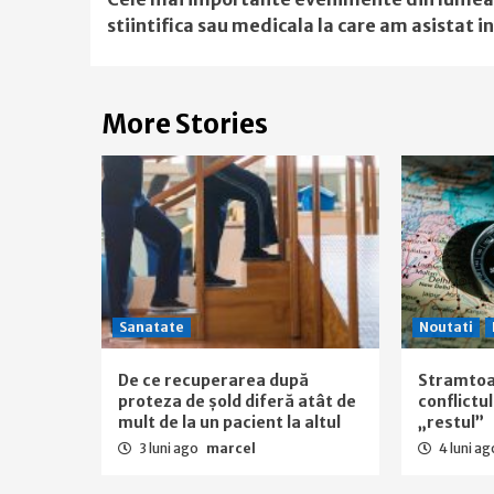
Reading
stiintifica sau medicala la care am asistat i
More Stories
Sanatate
Noutati
De ce recuperarea după
Stramtoa
proteza de șold diferă atât de
conflictu
mult de la un pacient la altul
„restul”
3 luni ago
marcel
4 luni a