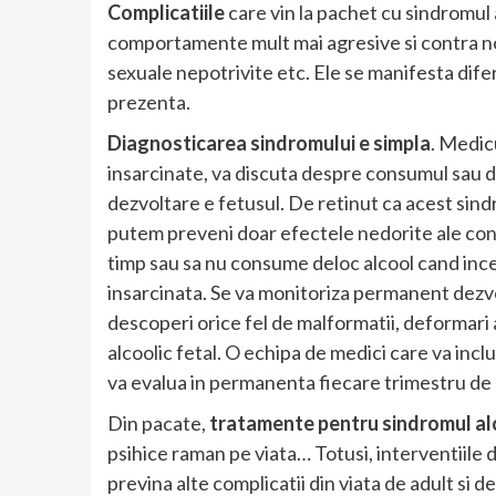
Complicatiile
care vin la pachet cu sindromul 
comportamente mult mai agresive si contra n
sexuale nepotrivite etc. Ele se manifesta difer
prezenta.
Diagnosticarea sindromului e simpla
. Medicu
insarcinate, va discuta despre consumul sau de
dezvoltare e fetusul. De retinut ca acest sin
putem preveni doar efectele nedorite ale co
timp sau sa nu consume deloc alcool cand inc
insarcinata. Se va monitoriza permanent dezvo
descoperi orice fel de malformatii, deformari a
alcoolic fetal. O echipa de medici care va incl
va evalua in permanenta fiecare trimestru de 
Din pacate,
tratamente pentru sindromul alc
psihice raman pe viata… Totusi, interventiile d
previna alte complicatii din viata de adult si d