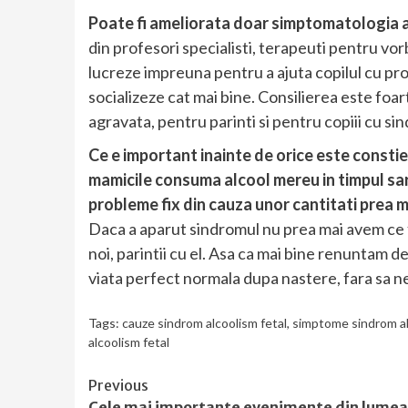
Poate fi ameliorata doar simptomatologia a
din profesori specialisti, terapeuti pentru vorb
lucreze impreuna pentru a ajuta copilul cu pr
socializeze cat mai bine. Consilierea este foa
agravata, pentru parinti si pentru copiii cu si
Ce e important inainte de orice este constie
mamicile consuma alcool mereu in timpul sarci
probleme fix din cauza unor cantitati prea m
Daca a aparut sindromul nu prea mai avem ce fac
noi, parintii cu el. Asa ca mai bine renuntam de
viata perfect normala dupa nastere, fara sa ne 
Tags:
cauze sindrom alcoolism fetal
,
simptome sindrom al
alcoolism fetal
Continue
Previous
Cele mai importante evenimente din lumea