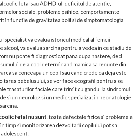
alcoolic fetal sau ADHD-ul, deficitul de atentie,
ormelor sociale, probleme psihice, comportamente
it in functie de gravitatea bolii si de simptomatologia
l specialist va evalua istoricul medical al femeii
 alcool, va evalua sarcina pentru a vedea in ce stadiu de
drom nu poate fi diagnosticat pana dupa nastere, deci
nsumului de alcool determinand mamica sa renunte din
earca sa conceapa un copil sau cand crede ca deja este
ltarea bebelusului, se vor face ecografii pentru a se
le trasaturilor faciale care trimit cu gandul la sindromul
ude si un neurolog si un medic specializat in neonatologie
sarcina.
oolic fetal nu sunt
, toate defectele fizice si problemele
in timp si monitorizarea dezvoltarii copilului pot sa
e adolescent.