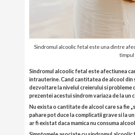
Sindromul alcoolic fetal este una dintre afec
timpul 
Sindromul alcoolic fetal este afectiunea care
intrauterine. Cand cantitatea de alcool din
dezvoltare la nivelul creierului si probleme 
prezentei acestui sindrom variaza de la un cop
Nu exista o cantitate de alcool care sa fie „
pahare pot duce la complicatii grave si la u
ar fi existat daca mamica nu consuma alcoo
Simptomele asociate cu sindromul alcoolic 