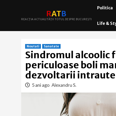
Skip
Politica
to
R
A
T
B
content
REACȚIA ACTUALITĂȚII TOTUL DESPRE BUCUREȘTI
Life & St
Noutati
Sanatate
Sindromul alcoolic f
periculoase boli ma
dezvoltarii intraut
5 ani ago
Alexandru S.