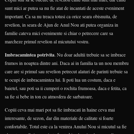
sunt mici ar putea sa nu fie atat de incantati de aceste eveniment
important. Ca sa nu treaca totusi ca orice seara obisnuita, de
revelion, in seara de Ajun de Anul Nou ati putea organiza in
familie cateva mici evenimente si chiar o petrecere care sa
marcheze primul revelion al micutului vostru.
Imbracamintea potrivita
. Nu doar adultii trebuie sa se imbrace
frumos in noaptea dintre ani. Daca ai in familia ta un nou membru
care are si primul sau revelion petrecut alaturi de parinti trebuie sa
te ocupi de imbracamintea lui. Ii poti lua un costum, daca e
baietel, sau poti sa ii cumperi o rochita frumoasa, daca e fetita, ca
sa fie si bebe in ton cu atmosfera de sarbatoare.
Copiii ceva mai mari pot sa fie imbracati in haine ceva mai
interesante, de sezon, dar din materiale de calitate si foarte
confortabile. Totul este ca la venirea Anului Nou si micutul sa fie