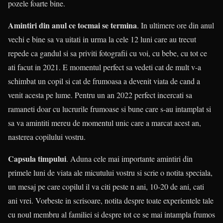
pozele foarte bine.
Amintiri din anul ce tocmai se termina
. In ultimere ore din anul
vechi e bine sa va uitati in urma la cele 12 luni care au trecut
repede ca gandul si sa priviti fotografii cu voi, cu bebe, cu tot ce
ati facut in 2021. E momentul perfect sa vedeti cat de mult v-a
schimbat un copil si cat de frumoasa a devenit viata de cand a
venit acesta pe lume. Pentru un an 2022 perfect incercati sa
ramaneti doar cu lucrurile frumoase si bune care s-au intamplat si
sa va amintiti mereu de momentul unic care a marcat acest an,
nasterea copilului vostru.
Capsula timpului
. Aduna cele mai importante amintiri din
primele luni de viata ale micutului vostru si scrie o notita speciala,
un mesaj pe care copilul il va citi peste n ani, 10-20 de ani, cati
ani vrei. Vorbeste in scrisoare, notita despre toate experientele tale
cu noul membru al familiei si despre tot ce se mai intampla frumos