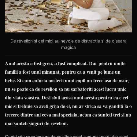
De revelion si cei mici au nevoie de distractie si de o seara
magica
Anul acesta a fost greu, a fost complicat. Dar pentru multe
familii a fost unul minunat, pentru ca a venit pe lume un
bebe. Si cum euforia nasterii unui copil nu trece asa de usor,
nu se poate ca de revelion sa nu sarbatoriti acest lucru unic
din viata voastra. Desi stati acasa anul acesta pentru ca e cel
mic si trebuie sa aveti grija de el, nu ar strica sa va ganditi la o
trecere dintre ani ceva mai speciala, acum ca sunteti trei si nu
mai sunteti singuri de revelion.
Copiii stiu sa se bucure de revelion cand sunt mai mari, dar cand