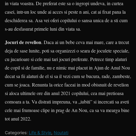
in viata voastra. De preferat este sa o ingropi undeva, in curtea
casei, intr-un loc unde ai acces si peste n ani, cat ai fixat pana la
deschiderea sa. Asa vei oferi copilului o sansa unica de a sti cum
s-au desfasurat primele luni din viata sa.
Jocuri de revelion
. Daca ai un bebe ceva mai mare, care a trecut
deja de sase lunite, poti sa organizezi o seara de joculete speciale,
cu jucarioare si cele mai tari jocuri preferate. Petrece timp alaturi
de copil si de familie, nu e nimic mai placut in Ajun de Anul Nou
decat sa fii alaturi de el si sa il vezi cum se bucura, rade, zambeste,
cum se joaca. Renunta la orice faceai in mod obisnuit de revelion
si aloca ultimele ore din anul 2021 copilului, cea mai pretioasa
comoara a ta. Va distrati impreuna, va „iubiti” si incercati sa aveti
cele mai frumoase clipe in prag de An Nou, ca sa va mearga bine
tot anul 2022.
Categories:
Life & Style
,
Noutati