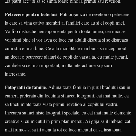
„la patru ace” si sa se simta foarte bine la primul sau revelion.
Petrecere pentru bebelusi
. Poti organiza de revelion o petrecere
la care sa vina cativa membri ai familiei care au si ei copii mici.
Va fi o distractie nemaipomenita pentru toata lumea, cei mici se
vor simti bine si vor avea ce face cat adultii discuta si se distreaza
cum stiu ei mai bine. Ce alta modalitate mai buna sa incepi noul
an decat o petrecere alaturi de copii de varsta ta, cu multe jucarii,
zambete si cel mai important, multa interactiune si jocuri
interesante.
Fotografii de familie
. Aduna toata familia in jurul bradului sau in
camera preferata din locuinta si faceti fotografii, cat mai multe, ca
sa tineti minte toata viata primul revelion al copilului vostru.
Incearca sa faci niste fotografii speciale, cu cat mai multe elemente
creative si cu micutul in prim-plan mereu. Ai grija sa il imbraci cat
mai frumos si sa fii atent la tot ce face micutul ca sa iasa toata