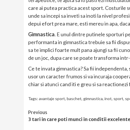
care ai putea practica acest sport. Costurile 
unde sa incepi sa inveti sa inoti la nivel profes
depui efort prea mare, esti mereu in apa, daca i
Gimnastica
. E unul dintre putinele sporturi 
performanta in gimnastica trebuie sa fii dispu
sa te implici foarte mult pana ajungi sa fii cun
de un joc, dupa care se poate transforma intr-
Ce te invata gimnastica? Sa fii independenta, 
usor un caracter frumos si va incuraja cooperare
chiar si atunci cand iti e greu si sa reactionezi
Tags:
avantaje sport
,
baschet
,
gimnastica
,
inot
,
sport
,
sp
Continue
Previous
3 tari in care poti munci in conditii excelent
Reading