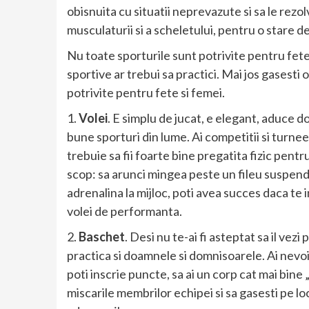
obisnuita cu situatii neprevazute si sa le rezo
musculaturii si a scheletului, pentru o stare d
Nu toate sporturile sunt potrivite pentru fete.
sportive ar trebui sa practici. Mai jos gasesti 
potrivite pentru fete si femei.
1.
Volei
. E simplu de jucat, e elegant, aduce do
bune sporturi din lume. Ai competitii si turnee 
trebuie sa fii foarte bine pregatita fizic pentru 
scop: sa arunci mingea peste un fileu suspenda
adrenalina la mijloc, poti avea succes daca te im
volei de performanta.
2.
Baschet
. Desi nu te-ai fi asteptat sa il vezi
practica si doamnele si domnisoarele. Ai nevoi
poti inscrie puncte, sa ai un corp cat mai bine „
miscarile membrilor echipei si sa gasesti pe loc