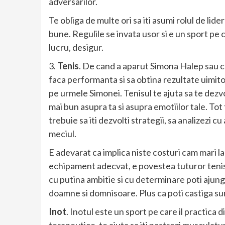
adversarilor.
Te obliga de multe ori sa iti asumi rolul de li
bune. Regulile se invata usor si e un sport pe c
lucru, desigur.
3.
Tenis
. De cand a aparut Simona Halep sau c
faca performanta si sa obtina rezultate uimitoa
pe urmele Simonei. Tenisul te ajuta sa te dezvolti
mai bun asupra ta si asupra emotiilor tale. Tot 
trebuie sa iti dezvolti strategii, sa analizezi c
meciul.
E adevarat ca implica niste costuri cam mari la
echipament adecvat, e povestea tuturor tenis
cu putina ambitie si cu determinare poti ajung
doamne si domnisoare. Plus ca poti castiga sum
Inot
. Inotul este un sport pe care il practica 
terapeutice, te ajuta sa iti pastrezi musculatur