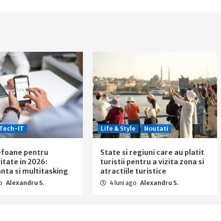
Tech-IT
Life & Style
Noutati
efoane pentru
State si regiuni care au platit
itate in 2026:
turistii pentru a vizita zona si
ta si multitasking
atractiile turistice
go
Alexandru S.
4 luni ago
Alexandru S.