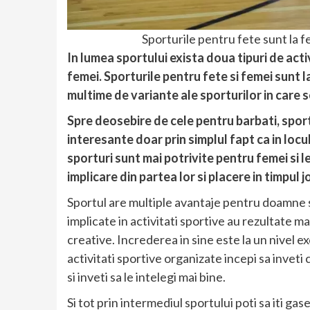
Sporturile pentru fete sunt la 
In lumea sportului exista doua tipuri de acti
femei. Sporturile pentru fete si femei sunt 
multime de variante ale sporturilor in care s
Spre deosebire de cele pentru barbati, spor
interesante doar prin simplul fapt ca in lo
sporturi sunt mai potrivite pentru femei si 
implicare din partea lor si placere in timpul j
Sportul are multiple avantaje pentru doamne s
implicate in activitati sportive au rezultate m
creative. Increderea in sine este la un nivel exc
activitati sportive organizate incepi sa inveti
si inveti sa le intelegi mai bine.
Si tot prin intermediul sportului poti sa iti gase