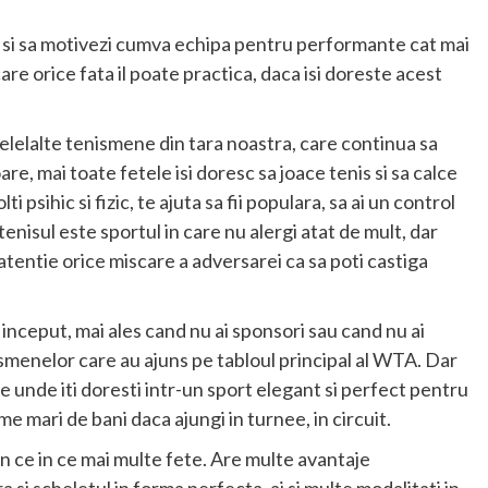
der si sa motivezi cumva echipa pentru performante cat mai
are orice fata il poate practica, daca isi doreste acest
elelalte tenismene din tara noastra, care continua sa
re, mai toate fetele isi doresc sa joace tenis si sa calce
 psihic si fizic, te ajuta sa fii populara, sa ai un control
tenisul este sportul in care nu alergi atat de mult, dar
u atentie orice miscare a adversarei ca sa poti castiga
 inceput, mai ales cand nu ai sponsori sau cand nu ai
menelor care au ajuns pe tabloul principal al WTA. Dar
e unde iti doresti intr-un sport elegant si perfect pentru
e mari de bani daca ajungi in turnee, in circuit.
din ce in ce mai multe fete. Are multe avantaje
a si scheletul in forma perfecta, ai si multe modalitati in