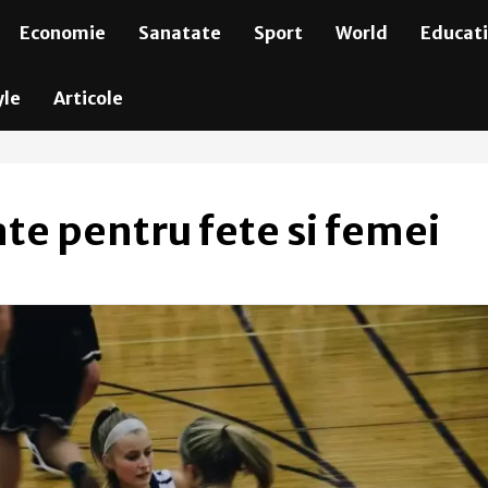
Economie
Sanatate
Sport
World
Educat
yle
Articole
e pentru fete si femei