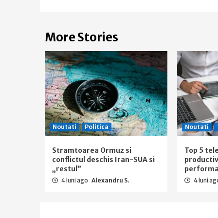
More Stories
Noutati
Politica
Noutati
Stramtoarea Ormuz si
Top 5 tel
conflictul deschis Iran-SUA si
productiv
„restul”
performan
4 luni ago
Alexandru S.
4 luni a