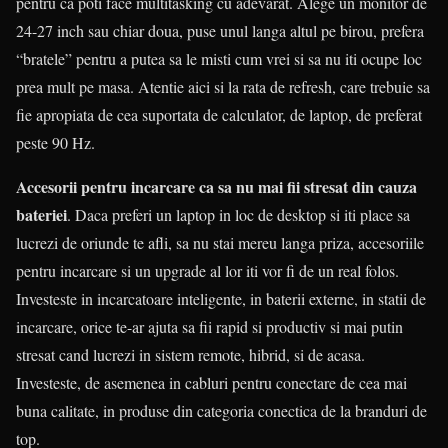
pentru ca poti face multitasking cu adevarat. Alege un monitor de
24-27 inch sau chiar doua, puse unul langa altul pe birou, prefera
“bratele” pentru a putea sa le misti cum vrei si sa nu iti ocupe loc
prea mult pe masa. Atentie aici si la rata de refresh, care trebuie sa
fie apropiata de cea suportata de calculator, de laptop, de preferat
peste 90 Hz.
Accesorii pentru incarcare ca sa nu mai fii stresat din cauza
bateriei
. Daca preferi un laptop in loc de desktop si iti place sa
lucrezi de oriunde te afli, sa nu stai mereu langa priza, accesoriile
pentru incarcare si un upgrade al lor iti vor fi de un real folos.
Investeste in incarcatoare inteligente, in baterii externe, in statii de
incarcare, orice te-ar ajuta sa fii rapid si productiv si mai putin
stresat cand lucrezi in sistem remote, hibrid, si de acasa.
Investeste, de asemenea in cabluri pentru conectare de cea mai
buna calitate, in produse din categoria conectica de la branduri de
top.