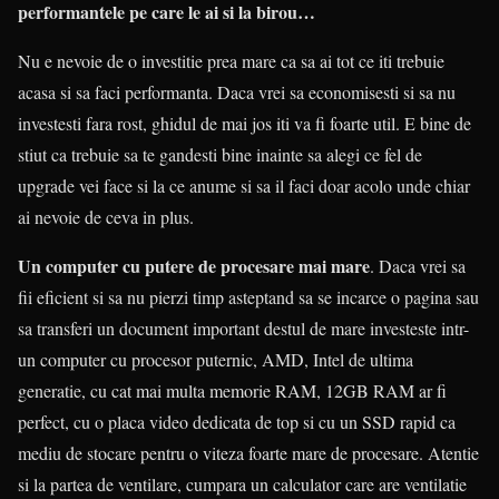
performantele pe care le ai si la birou…
Nu e nevoie de o investitie prea mare ca sa ai tot ce iti trebuie
acasa si sa faci performanta. Daca vrei sa economisesti si sa nu
investesti fara rost, ghidul de mai jos iti va fi foarte util. E bine de
stiut ca trebuie sa te gandesti bine inainte sa alegi ce fel de
upgrade vei face si la ce anume si sa il faci doar acolo unde chiar
ai nevoie de ceva in plus.
Un computer cu putere de procesare mai mare
. Daca vrei sa
fii eficient si sa nu pierzi timp asteptand sa se incarce o pagina sau
sa transferi un document important destul de mare investeste intr-
un computer cu procesor puternic, AMD, Intel de ultima
generatie, cu cat mai multa memorie RAM, 12GB RAM ar fi
perfect, cu o placa video dedicata de top si cu un SSD rapid ca
mediu de stocare pentru o viteza foarte mare de procesare. Atentie
si la partea de ventilare, cumpara un calculator care are ventilatie