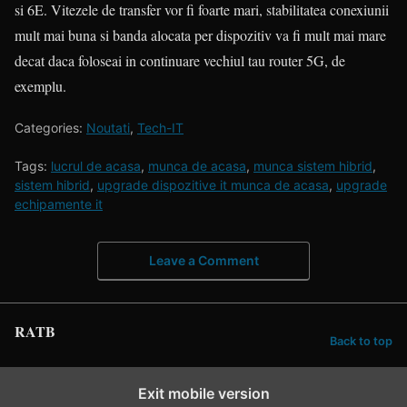
si 6E. Vitezele de transfer vor fi foarte mari, stabilitatea conexiunii
mult mai buna si banda alocata per dispozitiv va fi mult mai mare
decat daca foloseai in continuare vechiul tau router 5G, de
exemplu.
Categories:
Noutati
,
Tech-IT
Tags:
lucrul de acasa
,
munca de acasa
,
munca sistem hibrid
,
sistem hibrid
,
upgrade dispozitive it munca de acasa
,
upgrade
echipamente it
Leave a Comment
RATB
Back to top
Exit mobile version