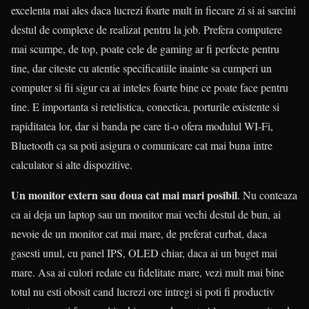
excelenta mai ales daca lucrezi foarte mult in fiecare zi si ai sarcini
destul de complexe de realizat pentru la job. Prefera computere
mai scumpe, de top, poate cele de gaming ar fi perfecte pentru
tine, dar citeste cu atentie specificatiile inainte sa cumperi un
computer si fii sigur ca ai inteles foarte bine ce poate face pentru
tine. E importanta si retelistica, conectica, porturile existente si
rapiditatea lor, dar si banda pe care ti-o ofera modulul WI-Fi,
Bluetooth ca sa poti asigura o comunicare cat mai buna intre
calculator si alte dispozitive.
Un monitor extern sau doua cat mai mari posibil
. Nu conteaza
ca ai deja un laptop sau un monitor mai vechi destul de bun, ai
nevoie de un monitor cat mai mare, de preferat curbat, daca
gasesti unul, cu panel IPS, OLED chiar, daca ai un buget mai
mare. Asa ai culori redate cu fidelitate mare, vezi mult mai bine
totul nu esti obosit cand lucrezi ore intregi si poti fi productiv