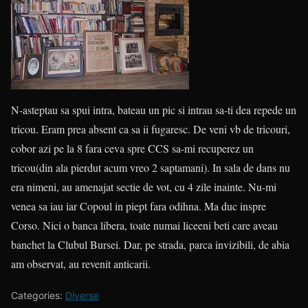
N-asteptau sa spui intra, bateau un pic si intrau sa-ti dea repede un
tricou. Eram prea absent ca sa ii fugaresc. De veni vb de tricouri,
cobor azi pe la 8 fara ceva spre CCS sa-mi recuperez un
tricou(din ala pierdut acum vreo 2 saptamani). In sala de dans nu
era nimeni, au amenajat sectie de vot, cu 4 zile inainte. Nu-mi
venea sa iau iar Copoul in piept fara odihna. Ma duc inspre
Corso. Nici o banca libera, toate numai liceeni beti care aveau
banchet la Clubul Bursei. Dar, pe strada, parca invizibili, de abia
am observat, au revenit anticarii.
Categories:
Diverse